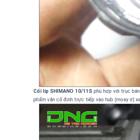
Cối líp SHIMANO 10/11S
phù hợp với trục bá
phẩm vặn cố định trực tiếp vào hub (moay ơ) 