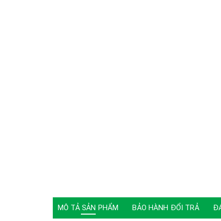
MÔ TẢ SẢN PHẨM
BẢO HÀNH ĐỔI TRẢ
Đ