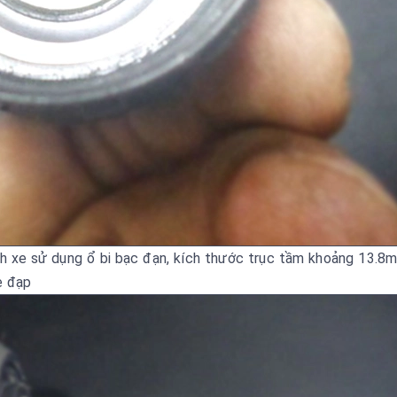
nh xe sử dụng ổ bi bạc đạn, kích thước trục tầm khoảng 13.8
xe đạp