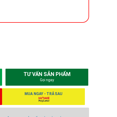
TƯ VẤN SẢN PHẨM
Gọi ngay
MUA NGAY - TRẢ SAU