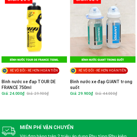
RẺ VÔ ĐỐI - RẺ HƠN HOÀN TIỀN
RẺ VÔ ĐỐI - RẺ HƠN HOÀN TIỀN
Bình nước xe đạp TOUR DE
Bình nước xe đạp GIANT trong
FRANCE 750ml
suốt
Giá: 24.000₫
Giá: 29.900₫
Giá: 29.900₫
Giá: 44.000₫
MIỄN PHÍ VẬN CHUYỂN
Với đơn hàng trên 2 triệu áp dụng Phụ tùng/Phụ kiện