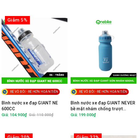
Giảm 5%
RẺ VÔ ĐỐI - RẺ HƠN HOÀN TIỀN
RẺ VÔ ĐỐI - RẺ HƠN HOÀN TIỀN
Bình nước xe đạp GIANT NE
Bình nước xe đạp GIANT NEVER
600CC
bề mặt nhám chống trượt
600cc
Giá: 104.900₫
Giá: 199.000₫
Giá: 110.000₫
Giảm 20%
Giảm 32%