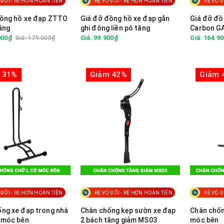
 ĐỐI - RẺ HƠN HOÀN TIỀN
RẺ VÔ ĐỐI - RẺ HƠN HOÀN TIỀN
RẺ VÔ Đ
đồng hồ xe đạp ZTTO
Giá đỡ đồng hồ xe đạp gắn
Giá đỡ đồ
ăng
ghi đông liền pô tăng
Carbon G
MAGENE...
000₫
Giá: 99.900₫
Giá: 164.9
Giá: 179.000₫
pô tăng
 31%
Giảm 42%
Giảm 
 ĐỐI - RẺ HƠN HOÀN TIỀN
RẺ VÔ ĐỐI - RẺ HƠN HOÀN TIỀN
RẺ VÔ Đ
ng xe đạp trong nhà
Chân chống kẹp sườn xe đạp
Chân chốn
 móc bên
2 bách tăng giảm MS03
móc bên