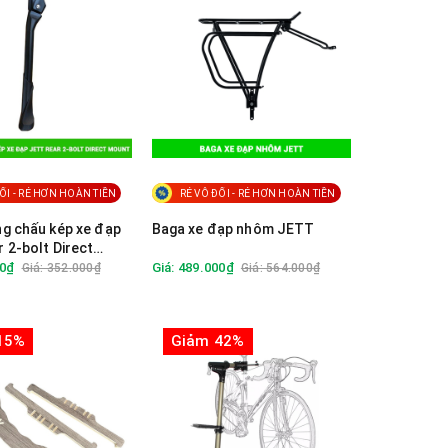
ỐI - RẺ HƠN HOÀN TIỀN
RẺ VÔ ĐỐI - RẺ HƠN HOÀN TIỀN
g chấu kép xe đạp
Baga xe đạp nhôm JETT
 2-bolt Direct
00₫
Giá: 489.000₫
Giá: 352.000₫
Giá: 564.000₫
15%
Giảm 42%