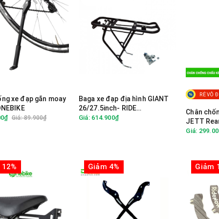
RẺ VÔ Đ
ống xe đạp gắn moay
Baga xe đạp địa hình GIANT
 ONEBIKE
26/27.5inch- RIDE
Chân chốn
UNLEASHED
00₫
Giá: 614.900₫
Giá: 89.900₫
JETT Rear
Mount
Giá: 299.0
 12%
Giảm 4%
Giảm 