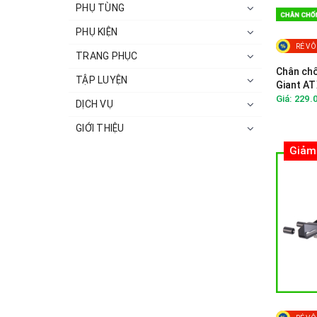
PHỤ TÙNG
PHỤ KIỆN
RẺ VÔ
TRANG PHỤC
Chân chố
TẬP LUYỆN
Giant AT
Fastroa
Giá: 229.
DỊCH VỤ
GIỚI THIỆU
Giảm