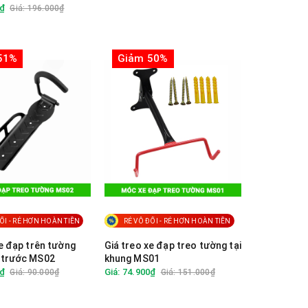
0₫
Giá: 196.000₫
51%
Giảm 50%
ỐI - RẺ HƠN HOÀN TIỀN
RẺ VÔ ĐỐI - RẺ HƠN HOÀN TIỀN
xe đạp trên tường
Giá treo xe đạp treo tường tại
 trước MS02
khung MS01
0₫
Giá: 74.900₫
Giá: 90.000₫
Giá: 151.000₫