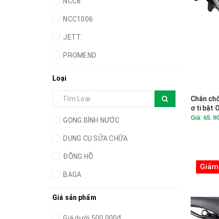
NCC6
NCC1006
JETT
PROMEND
GIANT
Loại
ZTTO
Chân ch
ơ ti bật
CATEYE
Giá: 65.9
GỌNG BÌNH NƯỚC
RETROSPEC
DỤNG CỤ SỬA CHỮA
NCC5
ĐỒNG HỒ
ONEBIKE
Giảm
BAGA
CHÂN CHỐNG
Giá sản phẩm
Giá dưới 500.000đ