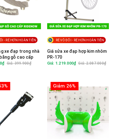
ỐI - RẺ HƠN HOÀN TIỀN
RẺ VÔ ĐỐI - RẺ HƠN HOÀN TIỀN
g xe đạp trong nhà
Giá sửa xe đạp hợp kim nhôm
bằng gỗ cao cấp
PR-170
00₫
Giá: 1.219.000₫
Giá: 399.900₫
Giá: 2.087.000₫
53%
Giảm 26%