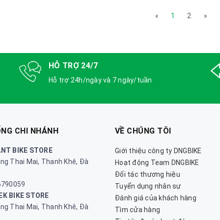
«
1
2
»
HỖ TRỢ 24/7
Hỗ trợ 24h/ngày và 7 ngày/tuần
ỐNG CHI NHÁNH
VỀ CHÚNG TÔI
ANT BIKE STORE
Giới thiệu công ty DNGBIKE
ng Thai Mai, Thanh Khê, Đà
Hoạt động Team DNGBIKE
Đối tác thương hiệu
16790059
Tuyển dụng nhân sự
EK BIKE STORE
Đánh giá của khách hàng
ng Thai Mai, Thanh Khê, Đà
Tìm cửa hàng