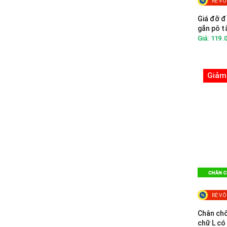
RẺ VÔ
Giá đỡ 
gắn pô t
Giá: 119.
Giảm
RẺ VÔ
Chân chố
chữ L có