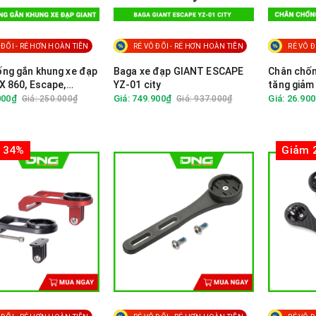
 ĐỐI - RẺ HƠN HOÀN TIỀN
RẺ VÔ ĐỐI - RẺ HƠN HOÀN TIỀN
RẺ VÔ Đ
ng gắn khung xe đạp
Baga xe đạp GIANT ESCAPE
Chân chốn
X 860, Escape,
YZ-01 city
tăng giảm
d
000₫
Giá: 749.900₫
Giá: 26.90
Giá: 250.000₫
Giá: 937.000₫
 34%
Giảm 