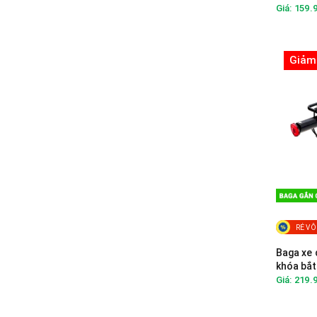
Giá: 159.
Giảm
RẺ VÔ
Baga xe 
khóa bắ
Giá: 219.