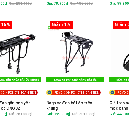
900₫
Giá: 79.900₫
Giá: 99.90
Giá: 231.000₫
Giá: 138.000₫
 16%
Giảm 1%
Giảm 
 ĐỐI - RẺ HƠN HOÀN TIỀN
RẺ VÔ ĐỐI - RẺ HƠN HOÀN TIỀN
RẺ VÔ Đ
đạp gắn cọc yên
Baga xe đạp bắt ốc trên
Giá treo 
t ốc DNG02
khung
móc bánh
900₫
Giá: 199.900₫
Giá: 44.00
Giá: 261.000₫
Giá: 201.000₫