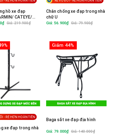
ỐI - RẺ HƠN HOÀN TIỀN
RẺ VÔ ĐỐI - RẺ HƠN HOÀN TIỀN
ng hồ xe đạp
Chân chống xe đạp trong nhà
ARMIN/ CATEYE/
chữ U
 gắn ghi đông liền
00₫
Giá: 56.900₫
Giá: 219.900₫
Giá: 79.900₫
49%
Giảm 44%
ỐI - RẺ HƠN HOÀN TIỀN
Baga sắt xe đạp địa hình
g xe đạp trong nhà
Giá: 79.000₫
Giá: 140.000₫