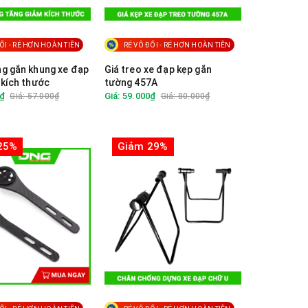
ỐI - RẺ HƠN HOÀN TIỀN
RẺ VÔ ĐỐI - RẺ HƠN HOÀN TIỀN
g gắn khung xe đạp
Giá treo xe đạp kẹp gắn
 kích thước
tường 457A
0₫
Giá: 59.000₫
Giá: 57.000₫
Giá: 80.000₫
25%
Giảm 29%