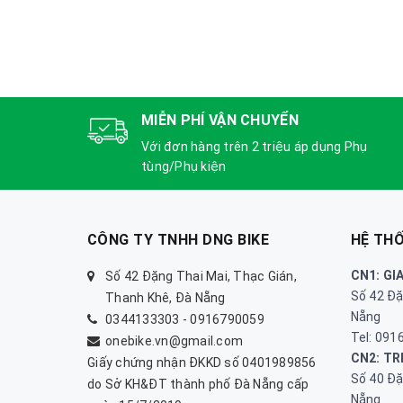
MIỄN PHÍ VẬN CHUYỂN
Với đơn hàng trên 2 triệu áp dụng Phụ
tùng/Phụ kiện
CÔNG TY TNHH DNG BIKE
HỆ TH
CN1: GI
Số 42 Đặng Thai Mai, Thạc Gián,
Số 42 Đặ
Thanh Khê, Đà Nẵng
Nẵng
0344133303
-
0916790059
Tel: 09
onebike.vn@gmail.com
CN2: TR
Giấy chứng nhận ĐKKD số 0401989856
Số 40 Đặ
do Sở KH&ĐT thành phố Đà Nẵng cấp
Nẵng