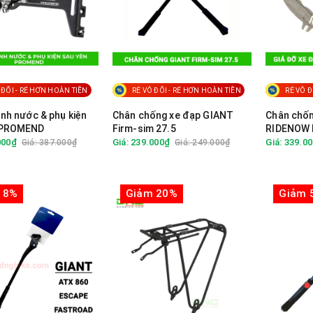
 ĐỐI - RẺ HƠN HOÀN TIỀN
RẺ VÔ ĐỐI - RẺ HƠN HOÀN TIỀN
RẺ VÔ Đ
ình nước & phụ kiện
Chân chống xe đạp GIANT
Chân chốn
 PROMEND
Firm-sim 27.5
RIDENOW 
000₫
Giá: 239.000₫
Giá: 339.0
Giá: 387.000₫
Giá: 249.000₫
 8%
Giảm 20%
Giảm 