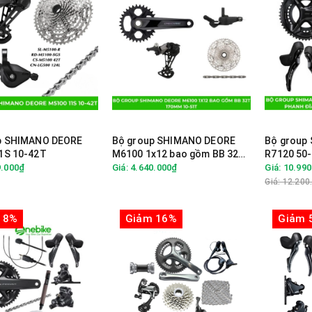
p SHIMANO DEORE
Bộ group SHIMANO DEORE
Bộ group
1S 10-42T
M6100 1x12 bao gồm BB 32T
R7120 50
170mm 10-51T
34T- Phan
9.000₫
Giá: 4.640.000₫
Giá: 10.99
Đĩa phanh
Giá: 12.200
 8%
Giảm 16%
Giảm 