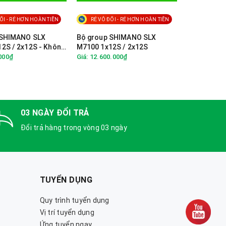
ỐI - RẺ HƠN HOÀN TIỀN
RẺ VÔ ĐỐI - RẺ HƠN HOÀN TIỀN
 SHIMANO SLX
Bộ group SHIMANO SLX
2S / 2x12S - Không
M7100 1x12S / 2x12S
.000₫
Giá: 12.600.000₫
03 NGÀY ĐỔI TRẢ
Đổi trả hàng trong vòng 03 ngày
TUYỂN DỤNG
Quy trình tuyển dụng
Vị trí tuyển dụng
Ứng tuyển ngay