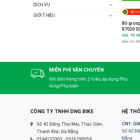
DỊCH VỤ
RẺ VÔ
GIỚI THIỆU
Bộ grou
R7020 5
28T- Pha
Giá: 10.4
Đĩa pha
Giá: 11.7
MIỄN PHÍ VẬN CHUYỂN
Với đơn hàng trên 2 triệu áp dụng Phụ
tùng/Phụ kiện
CÔNG TY TNHH DNG BIKE
HỆ TH
CN1: GI
Số 42 Đặng Thai Mai, Thạc Gián,
Số 42 Đặ
Thanh Khê, Đà Nẵng
Nẵng
0344133303
-
0916790059