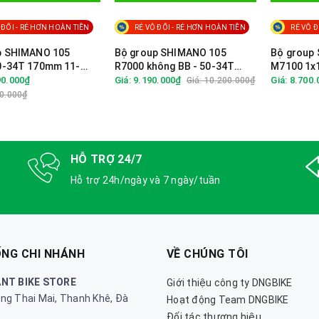
 ĐỐI - RẺ HƠN HOÀN TIỀN
RẺ VÔ ĐỐI - RẺ HƠN HOÀN TIỀN
RẺ VÔ Đ
p SHIMANO 105
Bộ group SHIMANO 105
Bộ group
0-34T 170mm 11-
R7000 không BB - 50-34T
M7100 1x1
nh đĩa - Không BB &
170mm - 11-28T - SS
phanh
90.000₫
Giá: 9.190.000₫
Giá: 8.700
Giá: 10.200.000₫
nh
00.000₫
HỖ TRỢ 24/7
Hỗ trợ 24h/ngày và 7 ngày/tuần
ỐNG CHI NHÁNH
VỀ CHÚNG TÔI
ANT BIKE STORE
Giới thiệu công ty DNGBIKE
ng Thai Mai, Thanh Khê, Đà
Hoạt động Team DNGBIKE
Đối tác thương hiệu