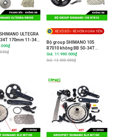
RẺ VÔ ĐỐI - RẺ HƠN HOÀN TIỀN
 SHIMANO ULTEGRA
-34T 170mm 11-34T
Bộ group SHIMANO 105
nh đĩa - không BB
0.000₫
R7010 không BB 50-34T
.000₫
170mm 11-34T GS
Giá: 11.990.000₫
Giá: 13.300.000₫