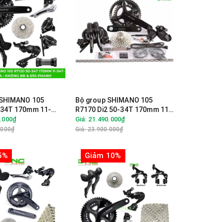
 SHIMANO 105
Bộ group SHIMANO 105
-34T 170mm 11-
R7170 Di2 50-34T 170mm 11-
h đĩa - Không BB &
34T GS - Không BB & Đĩa
0.000₫
Giá: 21.490.000₫
phanh
.000₫
Giá: 23.900.000₫
5%
Giảm 10%