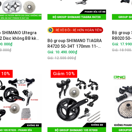
RẺ VÔ ĐỐI - RẺ HƠN HOÀN TIỀN
p SHIMANO Ultegra
Bộ group
2 Disc không BB kèm
R8020 50
Bộ group SHIMANO TIAGRA
34T 170mm
- GS - Pha
90.000₫
Giá: 17.99
R4720 50-34T 170mm 11-
00.000₫
Giá: 18.900
28T- Phanh đĩa Có BB
Giá: 10.490.000₫
Giá: 12.500.000₫
 10%
Giảm 10%