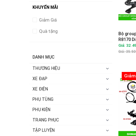
Giá trên 50.000.000đ
KHUYẾN MÃI
Giảm Giá
Quà tặng
Bộ grou
R8170 Di
đĩa 50-
Giá: 32.4
Giá: 35.5
DANH MỤC
THƯƠNG HIỆU
Giảm
XE ĐẠP
XE ĐIỆN
PHỤ TÙNG
PHỤ KIỆN
TRANG PHỤC
TẬP LUYỆN