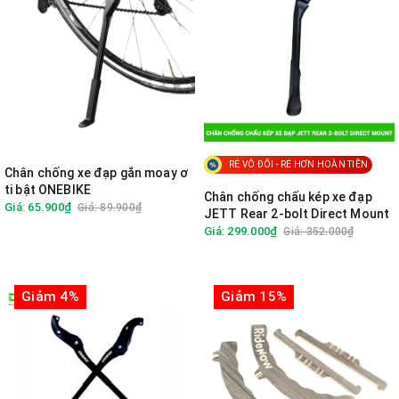
RẺ VÔ ĐỐI - RẺ HƠN HOÀN TIỀN
Chân chống xe đạp gắn moay ơ
ti bật ONEBIKE
Chân chống chấu kép xe đạp
Giá: 65.900₫
Giá: 89.900₫
JETT Rear 2-bolt Direct Mount
Giá: 299.000₫
Giá: 352.000₫
Giảm 4%
Giảm 15%