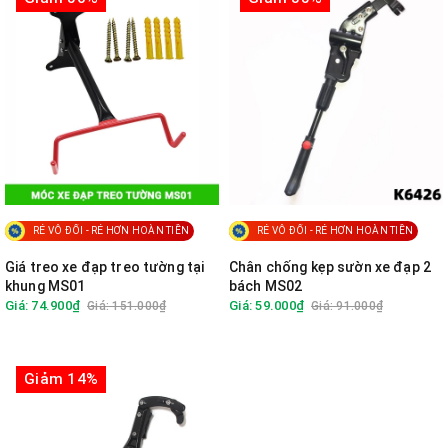
RẺ VÔ ĐỐI - RẺ HƠN HOÀN TIỀN
RẺ VÔ ĐỐI - RẺ HƠN HOÀN TIỀN
Giá treo xe đạp treo tường tại
Chân chống kẹp sườn xe đạp 2
khung MS01
bách MS02
Giá: 74.900₫
Giá: 59.000₫
Giá: 151.000₫
Giá: 91.000₫
Giảm 14%