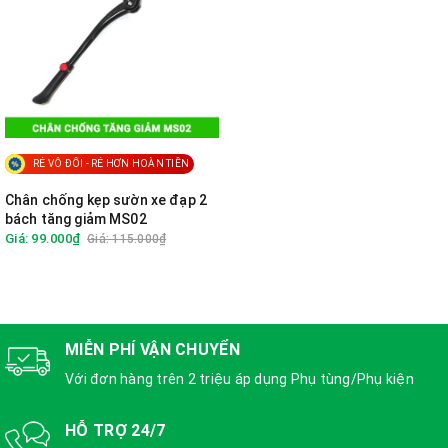
RẺ VÔ ĐỐI - RẺ HƠN HOÀN TIỀN
Chân chống kẹp sườn xe đạp 2
bách tăng giảm MS02
Giá: 99.000₫
Giá: 115.000₫
MIỄN PHÍ VẬN CHUYỂN
Với đơn hàng trên 2 triệu áp dụng Phụ tùng/Phụ kiện
HỖ TRỢ 24/7