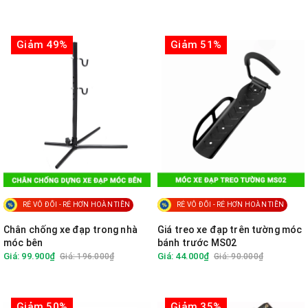
Giảm 49%
Giảm 51%
RẺ VÔ ĐỐI - RẺ HƠN HOÀN TIỀN
RẺ VÔ ĐỐI - RẺ HƠN HOÀN TIỀN
Chân chống xe đạp trong nhà
Giá treo xe đạp trên tường móc
móc bên
bánh trước MS02
Giá: 99.900₫
Giá: 44.000₫
Giá: 196.000₫
Giá: 90.000₫
Giảm 50%
Giảm 35%