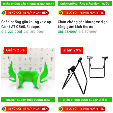
RẺ VÔ ĐỐI - RẺ HƠN HOÀN TIỀN
RẺ VÔ ĐỐI - RẺ HƠN HOÀN TIỀN
Chân chống gắn khung xe đạp
Chân chống gắn khung xe đạp
Giant ATX 860, Escape,
tăng giảm kích thước
Fastroad
Giá: 229.000₫
Giá: 26.900₫
Giá: 250.000₫
Giá: 57.000₫
Giảm 26%
Giảm 29%
RẺ VÔ ĐỐI - RẺ HƠN HOÀN TIỀN
RẺ VÔ ĐỐI - RẺ HƠN HOÀN TIỀN