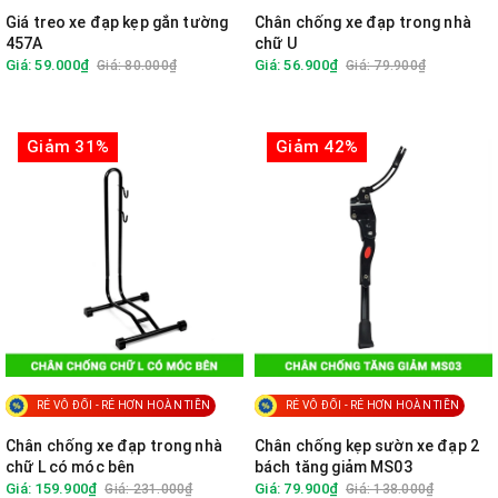
Giá treo xe đạp kẹp gắn tường
Chân chống xe đạp trong nhà
457A
chữ U
Giá: 59.000₫
Giá: 56.900₫
Giá: 80.000₫
Giá: 79.900₫
Giảm 31%
Giảm 42%
RẺ VÔ ĐỐI - RẺ HƠN HOÀN TIỀN
RẺ VÔ ĐỐI - RẺ HƠN HOÀN TIỀN
Chân chống xe đạp trong nhà
Chân chống kẹp sườn xe đạp 2
chữ L có móc bên
bách tăng giảm MS03
Giá: 159.900₫
Giá: 79.900₫
Giá: 231.000₫
Giá: 138.000₫