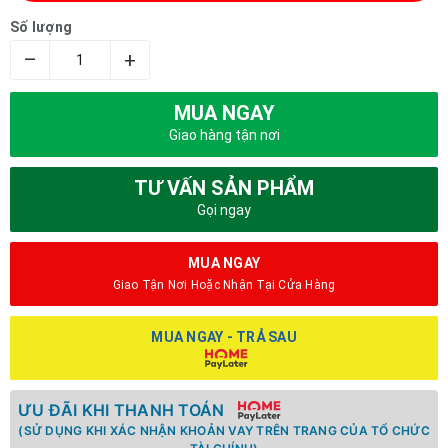
Số lượng
–
+
MUA NGAY
Giao hàng tận nơi
TƯ VẤN SẢN PHẨM
Gọi ngay
MUA NGAY
Giao Tận Nơi Hoặc Nhận Tại Cửa Hàng
MUA NGAY - TRẢ SAU
ƯU ĐÃI KHI THANH TOÁN
(SỬ DỤNG KHI XÁC NHẬN KHOẢN VAY TRÊN TRANG CỦA TỔ CHỨC