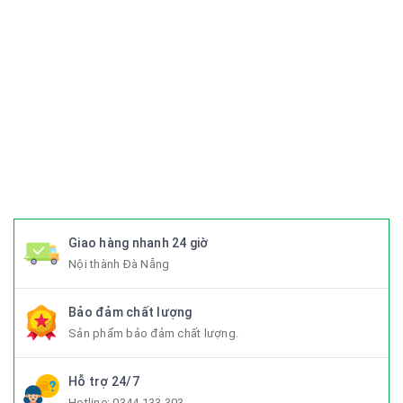
#xedap #xedapchinhhang #xedapthethao #xedapdua
#xedapdiahinh #xedapduongpho #xedapFixedgear
#xedaphocsinh #xedaptrolucdien #xedapgiant #xedapgrand
#xedaptrek #xedaptwitter #xedaptrinx #xedapcali
#xedapgalaxy #phutungxedap #phukienxedap
#Trangphucxedap #suachuaxedap #xedapdanang #xedapnu
#xedapdien #xedapdienmini #xedapgap #xedapgapgon
#Fixedgear #xedapfixedgear #xedapkhongphanh
#xedapgap3khuc
Giao hàng nhanh 24 giờ
Nội thành Đà Nẵng
Bảo đảm chất lượng
Sản phẩm bảo đảm chất lượng.
Hỗ trợ 24/7
Hotline:
0344 133 303