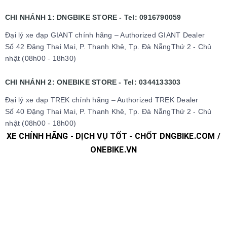
CHI NHÁNH 1: DNGBIKE STORE - Tel: 0916790059
Đại lý xe đạp GIANT chính hãng – Authorized GIANT Dealer
Số 42 Đặng Thai Mai, P. Thanh Khê, Tp. Đà NẵngThứ 2 - Chủ
nhật (08h00 - 18h30)
CHI NHÁNH 2: ONEBIKE STORE - Tel: 0344133303
Đại lý xe đạp TREK chính hãng – Authorized TREK Dealer
Số 40 Đặng Thai Mai, P. Thanh Khê, Tp. Đà NẵngThứ 2 - Chủ
nhật (08h00 - 18h00)
XE CHÍNH HÃNG - DỊCH VỤ TỐT - CHỐT DNGBIKE.COM /
ONEBIKE.VN
#xedap #xedapchinhhang #xedapthethao #xedapdua
#xedapdiahinh #xedapduongpho #xedapFixedgear
#xedaphocsinh #xedaptrolucdien #xedapgiant #xedapgrand
#xedaptrek #xedaptwitter #xedaptrinx #xedapcali
#xedapgalaxy #phutungxedap #phukienxedap
#Trangphucxedap #suachuaxedap #xedapdanang #xedapnu