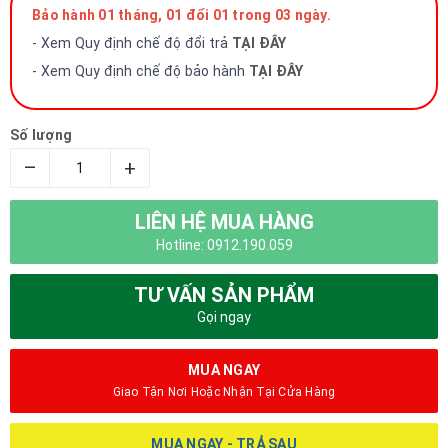
Bảo hành 01 tháng, 01 đổi 01 trong 03 ngày.
- Xem Quy định chế độ đổi trả
TẠI ĐÂY
- Xem Quy định chế độ bảo hành
TẠI ĐÂY
Số lượng
–
+
LIÊN HỆ MUA HÀNG
Hotline: 0912.190.059
TƯ VẤN SẢN PHẨM
Gọi ngay
MUA NGAY
Giao Tận Nơi Hoặc Nhận Tại Cửa Hàng
MUA NGAY - TRẢ SAU