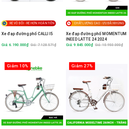
RẺ VÔ ĐỐI - RẺ HƠN HOÀN TIỀN
CHẤT LƯỢNG CAO - ƯU ĐÃI KHỦNG
Xe đạp đường phố CALLI I5
Xe đạp đường phố MOMENTUM
INEED LATTE 24 2024
Giá: 6.190.000₫
Giá: 9.845.000₫
Giá: 7.128.571₫
Giá: 10.950.000₫
Giảm 10%
Giảm 27%