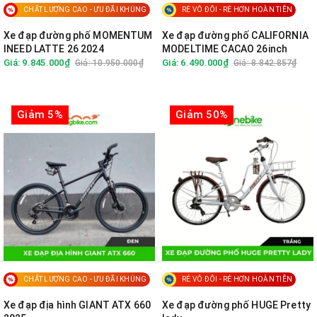
CHẤT LƯỢNG CAO - ƯU ĐÃI KHỦNG
RẺ VÔ ĐỐI - RẺ HƠN HOÀN TIỀN
Xe đạp đường phố MOMENTUM
Xe đạp đường phố CALIFORNIA
INEED LATTE 26 2024
MODELTIME CACAO 26inch
Giá: 9.845.000₫
Giá: 6.490.000₫
Giá: 10.950.000₫
Giá: 8.842.857₫
Giảm 5%
Giảm 50%
CHẤT LƯỢNG CAO - ƯU ĐÃI KHỦNG
RẺ VÔ ĐỐI - RẺ HƠN HOÀN TIỀN
Xe đạp địa hình GIANT ATX 660
Xe đạp đường phố HUGE Pretty