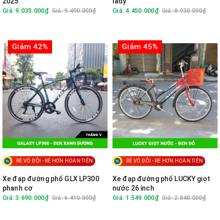
2025
lady
Giá: 9.035.000₫
Giá: 4.450.000₫
Giá: 9.490.000₫
Giá: 8.930.000₫
Giảm 42%
Giảm 45%
RẺ VÔ ĐỐI - RẺ HƠN HOÀN TIỀN
RẺ VÔ ĐỐI - RẺ HƠN HOÀN TIỀN
Xe đạp đường phố GLX LP300
Xe đạp đường phố LUCKY giọt
phanh cơ
nước 26 inch
Giá: 3.690.000₫
Giá: 1.549.000₫
Giá: 6.410.000₫
Giá: 2.840.000₫