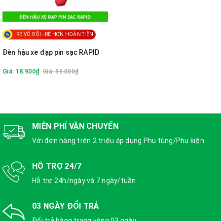
RẺ VÔ ĐỐI - RẺ HƠN HOÀN TIỀN
Đèn hậu xe đạp pin sạc RAPID
Giá: 18.900₫
Giá: 56.000₫
MIỄN PHÍ VẬN CHUYỂN
Với đơn hàng trên 2 triệu áp dụng Phụ tùng/Phụ kiện
HỖ TRỢ 24/7
Hỗ trợ 24h/ngày và 7 ngày/tuần
03 NGÀY ĐỔI TRẢ
Đổi trả hàng trong vòng 03 ngày