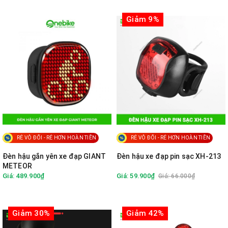
Giảm 9%
RẺ VÔ ĐỐI - RẺ HƠN HOÀN TIỀN
RẺ VÔ ĐỐI - RẺ HƠN HOÀN TIỀN
Đèn hậu gắn yên xe đạp GIANT
Đèn hậu xe đạp pin sạc XH-213
METEOR
Giá: 489.900₫
Giá: 59.900₫
Giá: 66.000₫
Giảm 30%
Giảm 42%