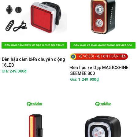
RẺ VÔ ĐỐI - RẺ HƠN HOÀN TIỀN
Đèn hậu cảm biến chuyển động
16LED
Đèn hậu xe đạp MAGICSHINE
Giá: 249.000₫
SEEMEE 300
Giá: 1.249.900₫