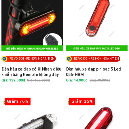
RẺ VÔ ĐỐI - RẺ HƠN HOÀN TIỀN
RẺ VÔ ĐỐI - RẺ HƠN HOÀN TIỀN
Đèn hậu xe đạp có Xi Nhan điều
Đèn hậu xe đạp pin sạc 5 Led
khiển bằng Remote không dây
056-HBM
Giá: 139.000₫
Giá: 44.900₫
Giá: 199.000₫
Giá: 78.000₫
Giảm 76%
Giảm 35%