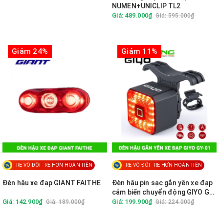
NUMEN+UNICLIP TL2
Giá: 489.000₫
Giá: 595.000₫
Giảm 24%
Giảm 11%
RẺ VÔ ĐỐI - RẺ HƠN HOÀN TIỀN
RẺ VÔ ĐỐI - RẺ HƠN HOÀN TIỀN
Đèn hậu xe đạp GIANT FAITHE
Đèn hậu pin sạc gắn yên xe đạp
cảm biến chuyển động GIYO GY-
01
Giá: 142.900₫
Giá: 199.900₫
Giá: 189.000₫
Giá: 224.000₫