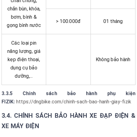
chân chống,
chắn bùn, khóa,
bơm, bình &
> 100.000đ
01 tháng
gọng bình nước
Các loại pin
năng lượng, giá
kẹp điện thoại,
Không bảo hành
dụng cụ bảo
dưỡng,...
3.3.5 Chính sách bảo hành phụ kiện
FIZIK:
https://dngbike.com/chinh-sach-bao-hanh-giay-fizik
3.4. CHÍNH SÁCH BẢO HÀNH XE ĐẠP ĐIỆN &
XE MÁY ĐIỆN