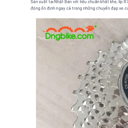
Sản xuất tại Nhật Bản với tiêu chuẩn khắt khe, líp
động ổn định ngay cả trong những chuyến đạp xe c