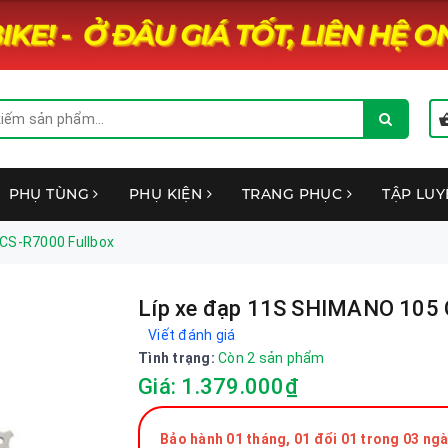
PHỤ TÙNG
PHỤ KIỆN
TRANG PHỤC
TẬP LU
CS-R7000 Fullbox
Líp xe đạp 11S SHIMANO 105 
Viết đánh giá
Tình trạng:
Còn 2 sản phẩm
Giá: 1.379.000₫
Bảo hành 01 tháng, 01 đổi 01 trong 03 ngà