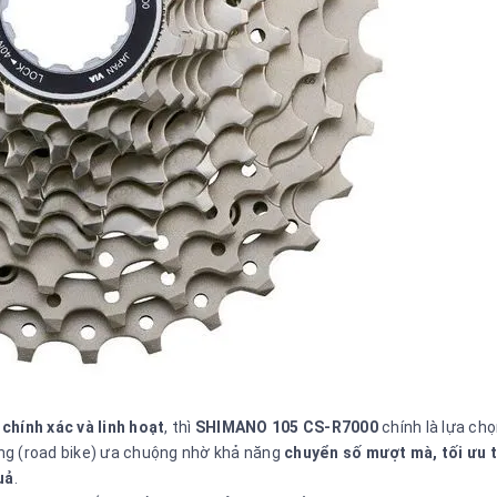
 chính xác và linh hoạt
, thì
SHIMANO 105 CS-R7000
chính là lựa ch
ờng (road bike) ưa chuộng nhờ khả năng
chuyển số mượt mà, tối ưu 
uả
.