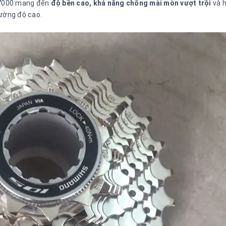
 R7000 mang đến
độ bền cao, khả năng chống mài mòn vượt trội
và 
ường độ cao.