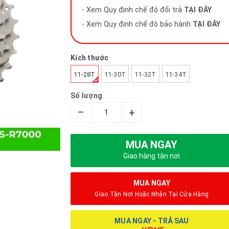
- Xem Quy định chế độ đổi trả
TẠI ĐÂY
- Xem Quy định chế độ bảo hành
TẠI ĐÂY
Kích thước
11-28T
11-30T
11-32T
11-34T
Số lượng
–
+
MUA NGAY
Giao hàng tận nơi
MUA NGAY
Giao Tận Nơi Hoặc Nhận Tại Cửa Hàng
MUA NGAY - TRẢ SAU