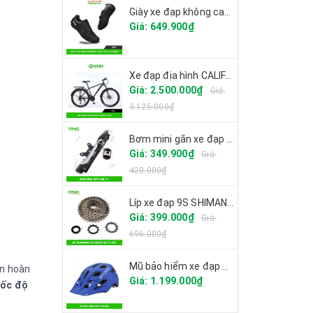
Giày xe đạp không can CITU XT6001 2025
Giá: 649.900₫
Xe đạp địa hình CALIFA CK6
Giá: 2.500.000₫
Giá:
3.125.000₫
Bơm mini gắn xe đạp GIYO GM-71
Giá: 349.900₫
Giá:
420.000₫
Líp xe đạp 9S SHIMANO CS-HG201
Giá: 399.000₫
Giá:
696.000₫
Mũ bảo hiểm xe đạp GIRO FIXTURE
ọn hoàn
Giá: 1.199.000₫
tốc độ