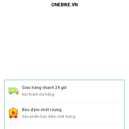
ONEBIKE.VN
#xedap #xedapchinhhang #xedapthethao #xedapdua
#xedapdiahinh #xedapduongpho #xedapFixedgear
#xedaphocsinh #xedaptrolucdien #xedapgiant #xedapgrand
#xedaptrek #xedaptwitter #xedaptrinx #xedapcali
#xedapgalaxy #phutungxedap #phukienxedap
#Trangphucxedap #suachuaxedap #xedapdanang #xedapnu
#xedapdien #xedapdienmini #xedapgap #xedapgapgon
#Fixedgear #xedapfixedgear #xedapkhongphanh
#xedapgap3khuc
Giao hàng nhanh 24 giờ
Nội thành Đà Nẵng
Bảo đảm chất lượng
Sản phẩm bảo đảm chất lượng.