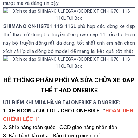
mượt mà và đáng tin cậy.
SHIMANO CN-HG701 11S 116L
phù hợp các dòng xe đạp
thể thao sử dụng bộ truyền động cao cấp 11 tốc độ. Hiện
nay bộ truyền động rất đa dạng, tốt nhất anh em nên chọn
xích và líp dĩa đồng bộ model để mang lại kết quả tốt nhất.
HỆ THỐNG PHÂN PHỐI VÀ SỬA CHỮA XE ĐẠP
THỂ THAO ONEBIKE
ƯU ĐIỂM KHI MUA HÀNG TẠI ONEBIKE & DNGBIKE:
1.
XE NGON - GIÁ TỐT - CHỐT ONEBIKE: “
HOÀN TIỀN
CHÊNH LỆCH
”
2. Ship hàng toàn quốc - COD giao hàng nhận tiền
3. Bảo hành tận nhà - Bảo dưỡng miễn phí