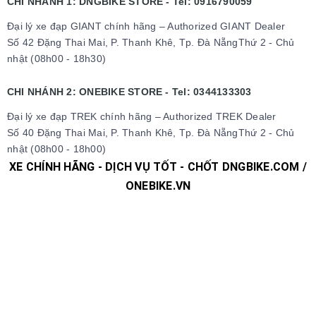
CHI NHÁNH 1: DNGBIKE STORE - Tel: 0916790059
Đại lý xe đạp GIANT chính hãng – Authorized GIANT Dealer
Số 42 Đặng Thai Mai, P. Thanh Khê, Tp. Đà NẵngThứ 2 - Chủ
nhật (08h00 - 18h30)
CHI NHÁNH 2: ONEBIKE STORE - Tel: 0344133303
Đại lý xe đạp TREK chính hãng – Authorized TREK Dealer
Số 40 Đặng Thai Mai, P. Thanh Khê, Tp. Đà NẵngThứ 2 - Chủ
nhật (08h00 - 18h00)
XE CHÍNH HÃNG - DỊCH VỤ TỐT - CHỐT DNGBIKE.COM /
ONEBIKE.VN
#xedap #xedapchinhhang #xedapthethao #xedapdua
#xedapdiahinh #xedapduongpho #xedapFixedgear
#xedaphocsinh #xedaptrolucdien #xedapgiant #xedapgrand
#xedaptrek #xedaptwitter #xedaptrinx #xedapcali
#xedapgalaxy #phutungxedap #phukienxedap
#Trangphucxedap #suachuaxedap #xedapdanang #xedapnu
#xedapdien #xedapdienmini #xedapgap #xedapgapgon