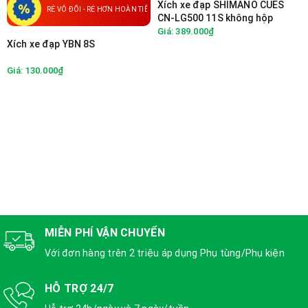
Xích xe đạp SHIMANO CUES
RẺ VÔ ĐỐI - RẺ HƠN HOÀN TIỀN
CN-LG500 11S không hộp
Giá: 389.000₫
Xích xe đạp YBN 8S
Giá: 130.000₫
MIỄN PHÍ VẬN CHUYỂN
Với đơn hàng trên 2 triệu áp dụng Phụ tùng/Phụ kiện
HỖ TRỢ 24/7