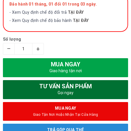
Bảo hành 01 tháng, 01 đổi 01 trong 03 ngày.
- Xem Quy định chế độ đổi trả
TẠI ĐÂY
- Xem Quy định chế độ bảo hành
TẠI ĐÂY
Số lượng
–
+
MUA NGAY
Giao hàng tận nơi
TƯ VẤN SẢN PHẨM
Gọi ngay
MUA NGAY
Giao Tận Nơi Hoặc Nhận Tại Cửa Hàng
TRẢ GÓP QUA THẺ