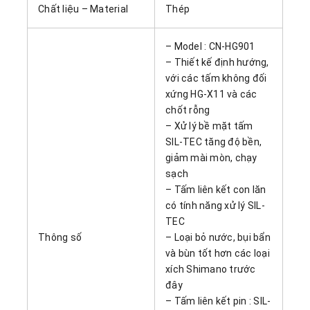
Chất liệu – Material
Thép
– Model : CN-HG901
– Thiết kế định hướng,
với các tấm không đối
xứng HG-X11 và các
chốt rỗng
– Xử lý bề mặt tấm
SIL-TEC tăng độ bền,
giảm mài mòn, chạy
sạch
– Tấm liên kết con lăn
có tính năng xử lý SIL-
TEC
Thông số
– Loại bỏ nước, bụi bẩn
và bùn tốt hơn các loại
xích Shimano trước
đây
– Tấm liên kết pin : SIL-