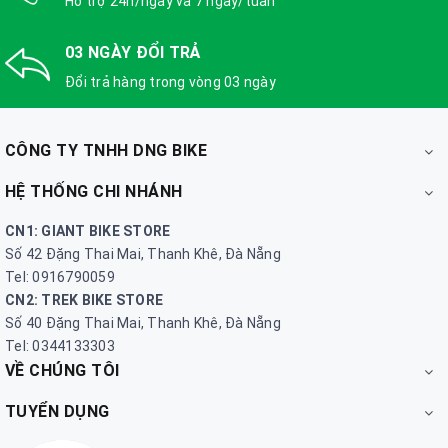
Hỗ trợ 24h/ngày và 7 ngày/tuần
03 NGÀY ĐỔI TRẢ
Đổi trả hàng trong vòng 03 ngày
CÔNG TY TNHH DNG BIKE
HỆ THỐNG CHI NHÁNH
CN1: GIANT BIKE STORE
Số 42 Đặng Thai Mai, Thanh Khê, Đà Nẵng
Tel: 0916790059
CN2: TREK BIKE STORE
Số 40 Đặng Thai Mai, Thanh Khê, Đà Nẵng
Tel: 0344133303
VỀ CHÚNG TÔI
TUYỂN DỤNG