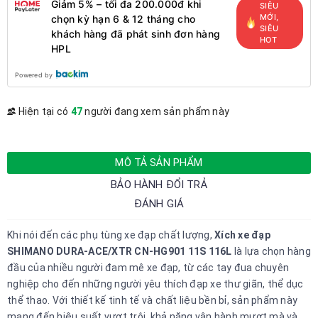
Giảm 5% – tối đa 200.000đ khi
SIÊU
MỚI,
chọn kỳ hạn 6 & 12 tháng cho
SIÊU
khách hàng đã phát sinh đơn hàng
HOT
HPL
Powered by
Hiện tại có
47
người đang xem sản phẩm này
MÔ TẢ SẢN PHẨM
BẢO HÀNH ĐỔI TRẢ
ĐÁNH GIÁ
Khi
nói đến các phụ tùng xe đạp chất lượng,
Xích xe đạp
SHIMANO DURA-ACE/XTR CN-HG901 11S 116L
là lựa chọn hàng
đầu của nhiều người đam mê xe đạp, từ các tay đua chuyên
nghiệp cho đến những người yêu thích đạp xe thư giãn, thể dục
thể thao. Với thiết kế tinh tế và chất liệu bền bỉ, sản phẩm này
mang đến hiệu suất vượt trội, khả năng vận hành mượt mà và