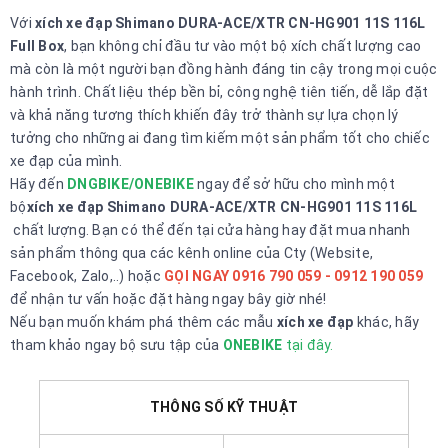
Với
xích xe đạp Shimano DURA-ACE/XTR CN-HG901 11S 116L
Full Box
, bạn không chỉ đầu tư vào một bộ xích chất lượng cao
mà còn là một người bạn đồng hành đáng tin cậy trong mọi cuộc
hành trình. Chất liệu thép bền bỉ, công nghệ tiên tiến, dễ lắp đặt
và khả năng tương thích khiến đây trở thành sự lựa chọn lý
tưởng cho những ai đang tìm kiếm một sản phẩm tốt cho chiếc
xe đạp của mình.
Hãy đến
DNGBIKE/ONEBIKE
ngay để sở hữu cho mình một
bộ
xích xe đạp Shimano DURA-ACE/XTR CN-HG901 11S 116L
chất lượng. Bạn có thể đến tại cửa hàng hay đặt mua nhanh
sản phẩm thông qua các kênh online của Cty (Website,
Facebook, Zalo,..) hoặc
GỌI NGAY 0916 790 059 - 0912 190 059
để nhận tư vấn hoặc đặt hàng ngay bây giờ nhé!
Nếu bạn muốn khám phá thêm các mẫu
xích xe đạp
khác, hãy
tham khảo ngay bộ sưu tập của
ONEBIKE
tại đây
.
THÔNG SỐ KỸ THUẬT