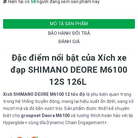
Hiện tại có
58
người đang xem sản phẩm này
MÔ TẢ SẢN PHẨM
BẢO HÀNH ĐỔI TRẢ
ĐÁNH GIÁ
Đặc điểm nổi bật của Xích xe
đạp SHIMANO DEORE M6100
12S 126L
Xích SHIMANO DEORE M6100 12 tốc độ
là phụ kiện quan trọng
trong hệ thống truyền động, mang lại hiệu suất ổn định, sang số
mượt mà và độ bền vượt trội. Sản phẩm được thiết kế chuyên
biệt cho
groupset Deore M6100
và tương thích hoàn hảo với líp
Hyperglide+ cùng dĩa Dynamic Chain Engagement+.