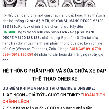
👉 Nếu bạn đang tìm một giải pháp nâng cấp hoặc thay thế xích
cho hệ thống
12 tốc độ MTB
, thì
xích
SHIMANO DEORE M6100
12S 126L Fullbox
chính là lựa chọn tối ưu. Hãy đến
DNGBIKE
ngay để sở hữu cho mình
Xích xe đạp SHIMANO
DEORE M6100 12S 126L
chất lượng. Bạn có thể đến tại cửa
hàng hay đặt mua nhanh sản phẩm thông qua các kênh online
của Cty (Website, Facebook, Zalo,..) hoặc
GỌI NGAY 0916 790
059 - 0912 190 059
để nhận tư vấn hoặc đặt hàng ngay bây giờ
nhé!
HỆ THỐNG PHÂN PHỐI VÀ SỬA CHỮA XE ĐẠP
THỂ THAO ONEBIKE
ƯU ĐIỂM KHI MUA HÀNG TẠI ONEBIKE & DNGBIKE:
1.
XE NGON - GIÁ TỐT - CHỐT ONEBIKE: “
HOÀN TIỀN
CHÊNH LỆCH
”
2. Ship hàng toàn quốc - COD giao hàng nhận tiền