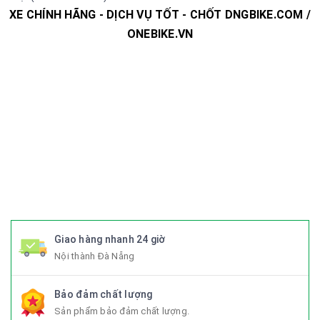
XE CHÍNH HÃNG - DỊCH VỤ TỐT - CHỐT DNGBIKE.COM /
ONEBIKE.VN
#xedap #xedapchinhhang #xedapthethao #xedapdua
#xedapdiahinh #xedapduongpho #xedapFixedgear
#xedaphocsinh #xedaptrolucdien #xedapgiant #xedapgrand
#xedaptrek #xedaptwitter #xedaptrinx #xedapcali
#xedapgalaxy #phutungxedap #phukienxedap
#Trangphucxedap #suachuaxedap #xedapdanang #xedapnu
#xedapdien #xedapdienmini #xedapgap #xedapgapgon
#Fixedgear #xedapfixedgear #xedapkhongphanh
#xedapgap3khuc
Giao hàng nhanh 24 giờ
Nội thành Đà Nẵng
Bảo đảm chất lượng
Sản phẩm bảo đảm chất lượng.