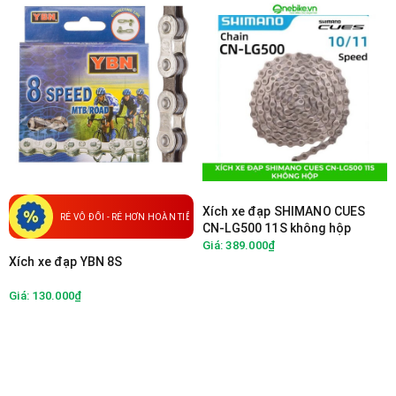
Xích xe đạp SHIMANO CUES
RẺ VÔ ĐỐI - RẺ HƠN HOÀN TIỀN
CN-LG500 11S không hộp
Giá: 389.000₫
Xích xe đạp YBN 8S
Giá: 130.000₫