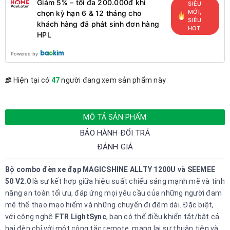
Giảm 5% – tối đa 200.000đ khi
SIÊU
MỚI,
chọn kỳ hạn 6 & 12 tháng cho
SIÊU
khách hàng đã phát sinh đơn hàng
HOT
HPL
Powered by
Hiện tại có
47
người đang xem sản phẩm này
MÔ TẢ SẢN PHẨM
BẢO HÀNH ĐỔI TRẢ
ĐÁNH GIÁ
Bộ combo đèn xe đạp MAGICSHINE ALLTY 1200U và SEEMEE
50 V2.0
là sự kết hợp giữa hiệu suất chiếu sáng mạnh mẽ và tính
năng an toàn tối ưu, đáp ứng mọi yêu cầu của những người đam
mê thể thao mạo hiểm và những chuyến đi đêm dài. Đặc biệt,
với công nghệ
FTR LightSync
, bạn có thể điều khiển tắt/bật cả
hai đèn chỉ với một công tắc remote, mang lại sự thuận tiện và