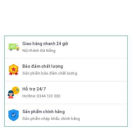
#Trangphucxedap #suachuaxedap #xedapdanang #xedapnu
#xedapdien #xedapdienmini #xedapgap #xedapgapgon
#Fixedgear #xedapfixedgear #xedapkhongphanh
#xedapgap3khuc
Giao hàng nhanh 24 giờ
Nội thành Đà Nẵng
Bảo đảm chất lượng
Sản phẩm bảo đảm chất lượng.
Hỗ trợ 24/7
Hotline:
0344 133 303
Sản phẩm chính hãng
Sản phẩm nhập khẩu chính hãng