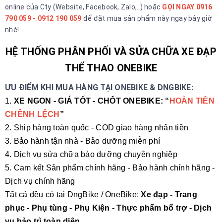
online của Cty (Website, Facebook, Zalo,..) hoặc
GỌI NGAY 0916
790 059 - 0912 190 059
để đặt mua sản phẩm này ngay bây giờ
nhé!
HỆ THỐNG PHÂN PHỐI VÀ SỬA CHỮA XE ĐẠP
THỂ THAO ONEBIKE
ƯU ĐIỂM KHI MUA HÀNG TẠI ONEBIKE & DNGBIKE:
1.
XE NGON - GIÁ TỐT - CHỐT ONEBIKE: “
HOÀN TIỀN
CHÊNH LỆCH
”
2. Ship hàng toàn quốc - COD giao hàng nhận tiền
3. Bảo hành tận nhà - Bảo dưỡng miễn phí
4. Dịch vụ sửa chữa bảo dưỡng chuyên nghiệp
5. Cam kết Sản phẩm chính hãng - Bảo hành chính hãng -
Dịch vụ chính hãng
Tất cả đều có tại DngBike / OneBike:
Xe đạp - Trang
phục - Phụ tùng - Phụ Kiện - Thực phẩm bổ trợ - Dịch
vụ bảo trì toàn diện