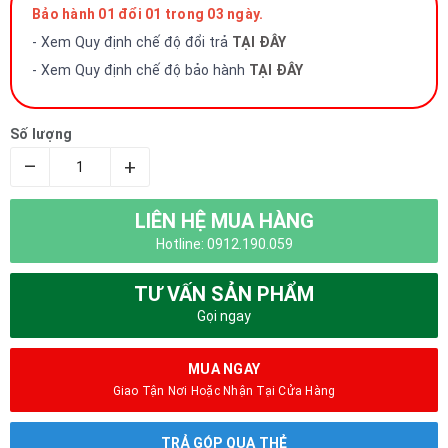
Bảo hành 01 đổi 01 trong 03 ngày.
- Xem Quy định chế độ đổi trả
TẠI ĐÂY
- Xem Quy định chế độ bảo hành
TẠI ĐÂY
Số lượng
–
+
LIÊN HỆ MUA HÀNG
Hotline: 0912.190.059
TƯ VẤN SẢN PHẨM
Gọi ngay
MUA NGAY
Giao Tận Nơi Hoặc Nhận Tại Cửa Hàng
TRẢ GÓP QUA THẺ