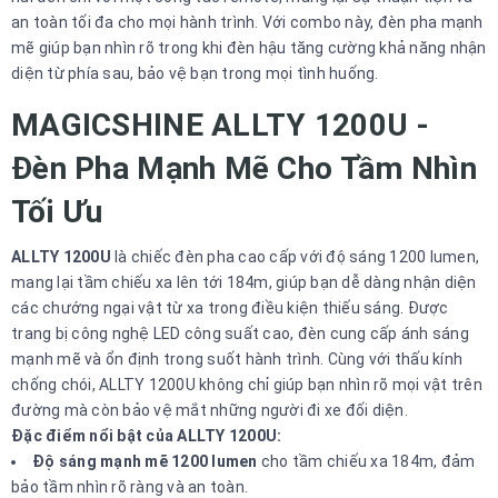
an toàn tối đa cho mọi hành trình. Với combo này, đèn pha mạnh
mẽ giúp bạn nhìn rõ trong khi đèn hậu tăng cường khả năng nhận
diện từ phía sau, bảo vệ bạn trong mọi tình huống.
MAGICSHINE ALLTY 1200U -
Đèn Pha Mạnh Mẽ Cho Tầm Nhìn
Tối Ưu
ALLTY 1200U
là chiếc đèn pha cao cấp với độ sáng 1200 lumen,
mang lại tầm chiếu xa lên tới 184m, giúp bạn dễ dàng nhận diện
các chướng ngại vật từ xa trong điều kiện thiếu sáng. Được
trang bị công nghệ LED công suất cao, đèn cung cấp ánh sáng
mạnh mẽ và ổn định trong suốt hành trình. Cùng với thấu kính
chống chói, ALLTY 1200U không chỉ giúp bạn nhìn rõ mọi vật trên
đường mà còn bảo vệ mắt những người đi xe đối diện.
Đặc điểm nổi bật của ALLTY 1200U:
Độ sáng mạnh mẽ 1200 lumen
cho tầm chiếu xa 184m, đảm
bảo tầm nhìn rõ ràng và an toàn.