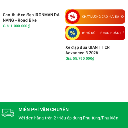
Cho thuê xe đạp IRONMAN DA
CHẤT LƯỢNG CAO - ƯU ĐÃI KH
NANG - Road Bike
Giá: 1.000.000₫
RẺ VÔ ĐỐI - RẺ HƠN HOÀN TIỀN
Xe đạp đua GIANT TCR
Advanced 3 2026
Giá: 55.790.000₫
MIỄN PHÍ VẬN CHUYỂN
Với đơn hàng trên 2 triệu áp dụng Phụ tùng/Phụ kiện