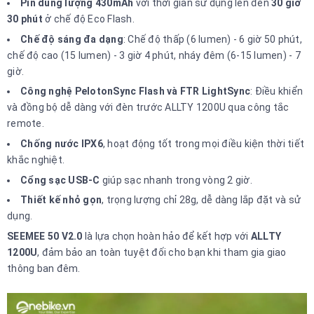
Pin dung lượng 430mAh
với thời gian sử dụng lên đến
30 giờ
30 phút
ở chế độ Eco Flash.
Chế độ sáng đa dạng
: Chế độ thấp (6 lumen) - 6 giờ 50 phút,
chế độ cao (15 lumen) - 3 giờ 4 phút, nháy đêm (6-15 lumen) - 7
giờ.
Công nghệ PelotonSync Flash và FTR LightSync
: Điều khiển
và đồng bộ dễ dàng với đèn trước ALLTY 1200U qua công tắc
remote.
Chống nước IPX6
, hoạt động tốt trong mọi điều kiện thời tiết
khắc nghiệt.
Cổng sạc USB-C
giúp sạc nhanh trong vòng 2 giờ.
Thiết kế nhỏ gọn
, trọng lượng chỉ 28g, dễ dàng lắp đặt và sử
dụng.
SEEMEE 50 V2.0
là lựa chọn hoàn hảo để kết hợp với
ALLTY
1200U
, đảm bảo an toàn tuyệt đối cho bạn khi tham gia giao
thông ban đêm.