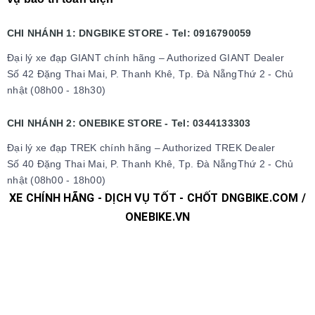
CHI NHÁNH 1: DNGBIKE STORE - Tel: 0916790059
Đại lý xe đạp GIANT chính hãng – Authorized GIANT Dealer
Số 42 Đặng Thai Mai, P. Thanh Khê, Tp. Đà NẵngThứ 2 - Chủ
nhật (08h00 - 18h30)
CHI NHÁNH 2: ONEBIKE STORE - Tel: 0344133303
Đại lý xe đạp TREK chính hãng – Authorized TREK Dealer
Số 40 Đặng Thai Mai, P. Thanh Khê, Tp. Đà NẵngThứ 2 - Chủ
nhật (08h00 - 18h00)
XE CHÍNH HÃNG - DỊCH VỤ TỐT - CHỐT DNGBIKE.COM /
ONEBIKE.VN
#xedap #xedapchinhhang #xedapthethao #xedapdua
#xedapdiahinh #xedapduongpho #xedapFixedgear
#xedaphocsinh #xedaptrolucdien #xedapgiant #xedapgrand
#xedaptrek #xedaptwitter #xedaptrinx #xedapcali
#xedapgalaxy #phutungxedap #phukienxedap