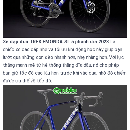
Xe đạp đua TREK EMONDA SL 5 phanh đĩa 2023
Là
chiếc xe cao cấp nhẹ và tối ưu khí động học này giúp bạn
lướt qua những con đèo nhanh hơn, nhẹ nhàng hơn. Với lực
thắng mạnh mẽ từ hệ thống thắng đĩa dầu, nó cho phép
bạn giữ tốc độ cao lâu hơn trước khi vào cua, nhờ đó chiếm
được ưu thế về tốc độ.