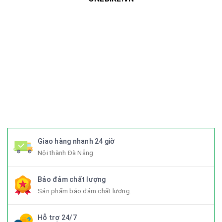
#xedap #xedapchinhhang #xedapthethao #xedapdua
#xedapdiahinh #xedapduongpho #xedapFixedgear
#xedaphocsinh #xedaptrolucdien #xedapgiant #xedapgrand
#xedaptrek #xedaptwitter #xedaptrinx #xedapcali
#xedapgalaxy #phutungxedap #phukienxedap
#Trangphucxedap #suachuaxedap #xedapdanang #xedapnu
#xedapdien #xedapdienmini #xedapgap #xedapgapgon
#Fixedgear #xedapfixedgear #xedapkhongphanh
#xedapgap3khuc
Giao hàng nhanh 24 giờ
Nội thành Đà Nẵng
Bảo đảm chất lượng
Sản phẩm bảo đảm chất lượng.
Hỗ trợ 24/7