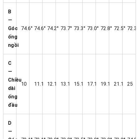
B
—
Góc
74.6°
74.6°
74.2°
73.7°
73.3°
73.0°
72.8°
72.5°
72.3°
ống
ngồi
C
—
Chiều
10
11.1
12.1
13.1
15.1
17.1
19.1
21.1
25
dài
ống
đầu
D
—