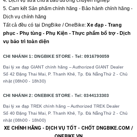
4. Dịch vụ sửa chữa bảo dưỡng chuyên nghiệp
5. Cam kết Sản phẩm chính hãng - Bảo hành chính hãng -
Dịch vụ chính hãng
Tất cả đều có tại DngBike / OneBike:
Xe đạp - Trang
phục - Phụ tùng - Phụ Kiện - Thực phẩm bổ trợ - Dịch
vụ bảo trì toàn diện
CHI NHÁNH 1: DNGBIKE STORE - Tel: 0916790059
Đại lý xe đạp GIANT chính hãng – Authorized GIANT Dealer
Số 42 Đặng Thai Mai, P. Thanh Khê, Tp. Đà NẵngThứ 2 - Chủ
nhật (08h00 - 18h30)
CHI NHÁNH 2: ONEBIKE STORE - Tel: 0344133303
Đại lý xe đạp TREK chính hãng – Authorized TREK Dealer
Số 40 Đặng Thai Mai, P. Thanh Khê, Tp. Đà NẵngThứ 2 - Chủ
nhật (08h00 - 18h00)
XE CHÍNH HÃNG - DỊCH VỤ TỐT - CHỐT DNGBIKE.COM /
ONEBIKE.VN