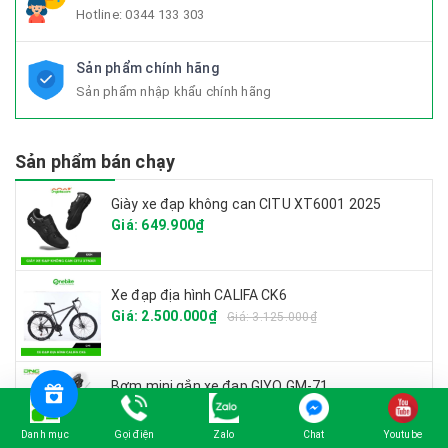
Hotline:
0344 133 303
Sản phẩm chính hãng
Sản phẩm nhập khẩu chính hãng
Sản phẩm bán chạy
Giày xe đạp không can CITU XT6001 2025
Giá: 649.900₫
Xe đạp địa hình CALIFA CK6
Giá: 2.500.000₫
Giá: 3.125.000₫
Bơm mini gắn xe đạp GIYO GM-71
Giá: 349.900₫
Giá: 420.000₫
Danh mục
Gọi điện
Zalo
Chat
Youtube