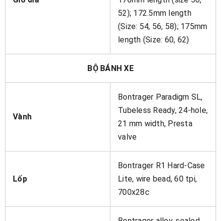
52); 172.5mm length
(Size: 54, 56, 58); 175mm
length (Size: 60, 62)
BỘ BÁNH XE
Bontrager Paradigm SL,
Tubeless Ready, 24-hole,
Vành
21 mm width, Presta
valve
Bontrager R1 Hard-Case
Lốp
Lite, wire bead, 60 tpi,
700x28c
Bontrager alloy, sealed