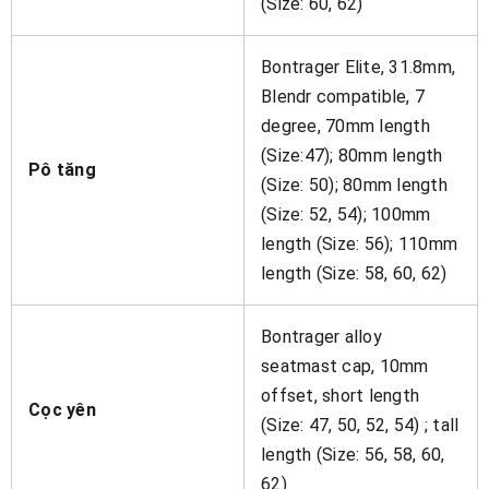
(Size: 60, 62)
Bontrager Elite, 31.8mm,
Blendr compatible, 7
degree, 70mm length
(Size:47); 80mm length
Pô tăng
(Size: 50); 80mm length
(Size: 52, 54); 100mm
length (Size: 56); 110mm
length (Size: 58, 60, 62)
Bontrager alloy
seatmast cap, 10mm
offset, short length
Cọc yên
(Size: 47, 50, 52, 54) ; tall
length (Size: 56, 58, 60,
62)