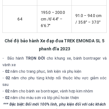
195.0 – 200.0
91.0 – 94.0 cm
64
cm /6’4.4″ –
/ 35.8″ – 37.0″
6’6.7″
Chế độ bảo hành Xe đạp đua TREK EMONDA SL 5
phanh đĩa 2023
- Bảo hành
TRỌN ĐỜI
cho khung xe, bánh bontrager và
vành xe
-
02
năm cho trang phục, linh kiện và phụ kiện
-
02
năm cho phụ tùng khớp nối thuộc khu vực giảm xóc
sau
-
02
năm cho bánh xe bontrager, vành hợp kim nhôm
-
02
năm cho màu sơn và lớp phủ hoàn thiện
*** Đặc biệt: Đổi mới 100% linh, phụ kiện đối với các khách