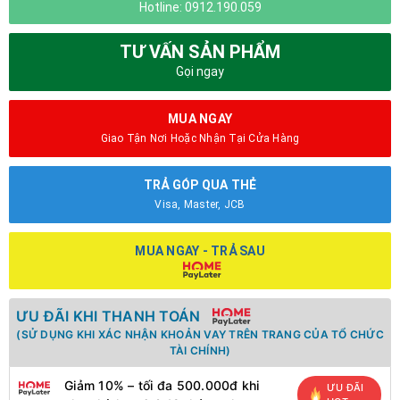
Hotline: 0912.190.059
TƯ VẤN SẢN PHẨM
Gọi ngay
MUA NGAY
Giao Tận Nơi Hoặc Nhận Tại Cửa Hàng
TRẢ GÓP QUA THẺ
Visa, Master, JCB
MUA NGAY - TRẢ SAU
ƯU ĐÃI KHI THANH TOÁN
(SỬ DỤNG KHI XÁC NHẬN KHOẢN VAY TRÊN TRANG CỦA TỔ CHỨC
TÀI CHÍNH)
Giảm 10% – tối đa 500.000đ khi
ƯU ĐÃI