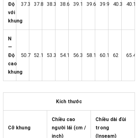
Độ
37.3
37.8
38.3
38.6
39.1
39.6
39.9
40.3
40.1
với
khung
N
—
Độ
50.7
52.1
53.3
54.1
56.3
58.1
60.1
62
65.4
cao
khung
Kích thước
Chiều cao
Chiều dài đùi
Cỡ khung
người lái (cm /
trong
inch)
(Inseam)