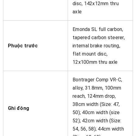
disc, 142x12mm thru
axle
Emonda SL full carbon,
tapered carbon steerer,
Phuộc trước
internal brake routing,
flat mount disc,
12x100mm thru axle
Bontrager Comp VR-C,
alloy, 31.8mm, 100mm
reach, 124mm drop,
38cm width (Size: 47,
Ghi đông
50); 40cm width (size
52); 42cm width (Size:
54, 56, 58); 44cm width