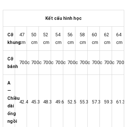
Kết cấu hình học
Cỡ
47
50
52
54
56
58
60
62
64
khung
cm
cm
cm
cm
cm
cm
cm
cm
cm
Cỡ
700c
700c
700c
700c
700c
700c
700c
700c
700c
bánh
A
—
Chiều
42.4
45.3
48.3
49.6
52.5
55.3
57.3
59.3
61.3
dài
ống
ngồi