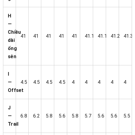
H
—
Chiều
41
41
41
41
41
41.1
41.1
41.2
41.3
dài
ống
sên
I
—
4.5
4.5
4.5
4.5
4
4
4
4
4
Offset
J
—
6.8
6.2
5.8
5.6
5.8
5.7
5.6
5.6
5.5
Trail