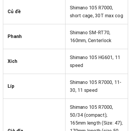
Shimano 105 R7000,
Củ đề
short cage, 30T max cog
Shimano SM-RT70,
Phanh
160mm, Centerlock
Shimano 105 HG601, 11
Xích
speed
Shimano 105 R7000, 11-
Líp
30, 11 speed
Shimano 105 R7000,
50/34 (compact);
165mm length (Size: 47);
Giò dĩa
170mm length (size 50,