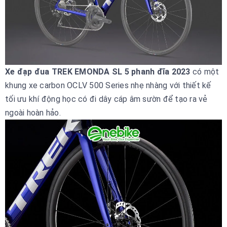
Xe đạp đua TREK EMONDA SL 5 phanh đĩa 2023
có một
khung xe carbon OCLV 500 Series nhẹ nhàng với thiết kế
tối ưu khí động học có đi dây cáp âm sườn để tạo ra vẻ
ngoài hoàn hảo.