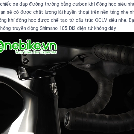
 chiếc xe đạp đường trường bằng carbon khí động học siêu n
 Bạn sẽ có được chất lượng lái huyền thoại trên nền tảng nhẹ n
 ống khí động học được chế tạo từ cấu trúc OCLV siêu nhẹ. B
thống truyền động Shimano 105 Di2 điện tử không dây.