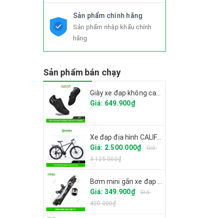
Sản phẩm chính hãng
Sản phẩm nhập khẩu chính
hãng
Sản phẩm bán chạy
Giày xe đạp không can CITU XT6001 2025
Giá: 649.900₫
Xe đạp địa hình CALIFA CK6
Giá: 2.500.000₫
Giá:
3.125.000₫
Bơm mini gắn xe đạp GIYO GM-71
Giá: 349.900₫
Giá:
420.000₫