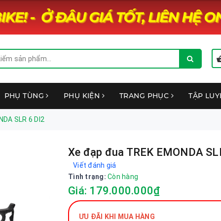
PHỤ TÙNG
PHỤ KIỆN
TRANG PHỤC
TẬP LU
DA SLR 6 DI2
Xe đạp đua TREK EMONDA SLR
Viết đánh giá
Tình trạng:
Còn hàng
Giá: 179.000.000₫
ƯU ĐÃI KHI MUA HÀNG