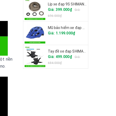
Líp xe đạp 9S SHIMANO CS-HG201
Giá: 399.000₫
Giá:
696.000₫
Mũ bảo hiểm xe đạp GIRO FIXTURE
Giá: 1.199.000₫
Tay đề xe đạp SHIMANO ALTUS SL-M2010 27S
Giá: 499.000₫
Giá:
một nền
684.000₫
no.