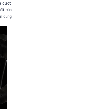
hẹ được
hất của
ạn cũng