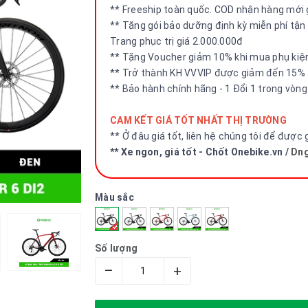
** Freeship toàn quốc. COD nhận hàng mới g
** Tặng gói bảo dưỡng định kỳ miễn phí tậ
Trang phục trị giá 2.000.000đ
** Tặng Voucher giảm 10% khi mua phụ kiện
** Trở thành KH VVVIP được giảm đến 15% 
** Bảo hành chính hãng - 1 Đổi 1 trong vòn
CAM KẾT GIÁ TỐT NHẤT THỊ TRƯỜNG
** Ở đâu giá tốt, liên hệ chúng tôi để được 
** Xe ngon, giá tốt - Chốt Onebike.vn /
Dng
Màu sắc
Số lượng
–
+