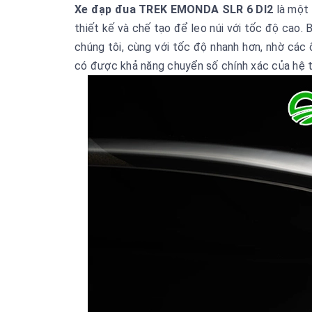
Xe đạp đua TREK EMONDA SLR 6 DI2
là một
thiết kế và chế tạo để leo núi với tốc độ cao.
chúng tôi, cùng với tốc độ nhanh hơn, nhờ các
có được khả năng chuyển số chính xác của hệ 