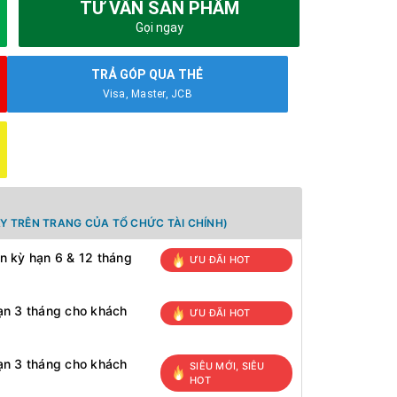
TƯ VẤN SẢN PHẨM
Gọi ngay
TRẢ GÓP QUA THẺ
Visa, Master, JCB
Y TRÊN TRANG CỦA TỔ CHỨC TÀI CHÍNH)
n kỳ hạn 6 & 12 tháng
ƯU ĐÃI HOT
ạn 3 tháng cho khách
ƯU ĐÃI HOT
ạn 3 tháng cho khách
SIÊU MỚI, SIÊU
HOT