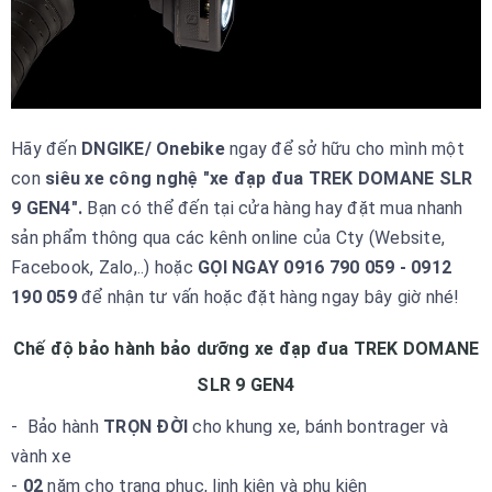
Hãy đến
DNG
IKE/ Onebike
ngay để sở hữu cho mình một
con
siêu xe công nghệ "
xe đạp đua TREK DOMANE SLR
9 GEN4".
Bạn có thể đến tại cửa hàng hay đặt mua nhanh
sản phẩm thông qua các kênh online của Cty (Website,
Facebook, Zalo,..) hoặc
GỌI NGAY 0916 790 059 - 0912
190 059
để nhận tư vấn hoặc đặt hàng ngay bây giờ nhé!
Chế độ bảo hành bảo dưỡng xe đạp đua TREK DOMANE
SLR 9 GEN4
- Bảo hành
TRỌN ĐỜI
cho khung xe, bánh bontrager và
vành xe
-
02
năm cho trang phục, linh kiện và phụ kiện