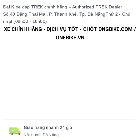
Đại lý xe đạp TREK chính hãng – Authorized TREK Dealer
Số 40 Đặng Thai Mai, P. Thanh Khê, Tp. Đà NẵngThứ 2 - Chủ
nhật (08h00 - 18h00)
XE CHÍNH HÃNG - DỊCH VỤ TỐT - CHỐT DNGBIKE.COM /
ONEBIKE.VN
#xedap #xedapchinhhang #xedapthethao #xedapdua
#xedapdiahinh #xedapduongpho #xedapFixedgear
#xedaphocsinh #xedaptrolucdien #xedapgiant #xedapgrand
#xedaptrek #xedaptwitter #xedaptrinx #xedapcali
#xedapgalaxy #phutungxedap #phukienxedap
#Trangphucxedap #suachuaxedap #xedapdanang #xedapnu
#xedapdien #xedapdienmini #xedapgap #xedapgapgon
#Fixedgear #xedapfixedgear #xedapkhongphanh
#xedapgap3khuc
Giao hàng nhanh 24 giờ
Nội thành Đà Nẵng