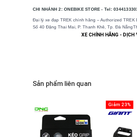
CHI NHÁNH 2: ONEBIKE STORE - Tel: 034413330
Đại lý xe đạp TREK chính hãng – Authorized TREK 
Số 40 Đặng Thai Mai, P. Thanh Khê, Tp. Đà NẵngTh
XE CHÍNH HÃNG - DỊCH
#xedap #xedapchinhhang #xedapthethao #xeda
#xedaptrolucdien #xedapgiant #xedapgrand
#phutungxedap #phukienxedap #Trangp
#xedapdienmini #xedapgap #xedapgapgon 
Sản phẩm liên quan
Giảm 23%