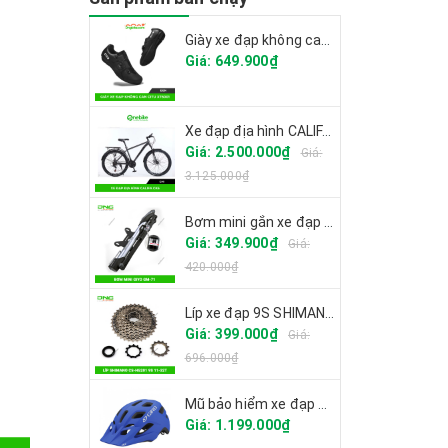
Giày xe đạp không can CITU XT6001 2025
Giá: 649.900₫
Xe đạp địa hình CALIFA CK6
Giá: 2.500.000₫
Giá:
3.125.000₫
Bơm mini gắn xe đạp GIYO GM-71
Giá: 349.900₫
Giá:
420.000₫
Líp xe đạp 9S SHIMANO CS-HG201
Giá: 399.000₫
Giá:
696.000₫
Mũ bảo hiểm xe đạp GIRO FIXTURE
Giá: 1.199.000₫