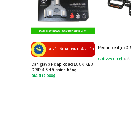
Pedan xe đạp GI
RẺ VÔ ĐỐI - RẺ HƠN HOÀN TIỀN
Giá: 229.000₫
Giá
Can giày xe đạp Road LOOK KÉO
GRIP 4.5 độ chính hãng
Giá: 519.000₫