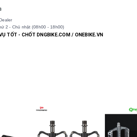
3
Dealer
ứ 2 - Chủ nhật (08h00 - 18h00)
 VỤ TỐT - CHỐT DNGBIKE.COM / ONEBIKE.VN
pdua #xedapdiahinh #xedapduongpho #xedapFixedgear #xedaph
 #xedaptrek #xedaptwitter #xedaptrinx #xedapcali #xedapgala
hucxedap #suachuaxedap #xedapdanang #xedapnu #xedapdien
#Fixedgear #xedapfixedgear #xedapkhongphanh #xedapgap3kh