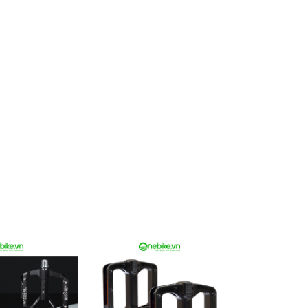
ocsinh
xy
uc