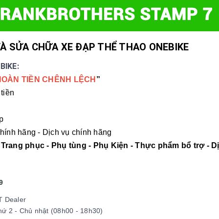
À SỬA CHỮA XE ĐẠP THỂ THAO ONEBIKE
BIKE:
HOÀN TIỀN CHÊNH LỆCH
”
tiền
p
hính hãng - Dịch vụ chính hãng
 Trang phục - Phụ tùng - Phụ Kiện - Thực phẩm bổ trợ - D
9
T Dealer
ứ 2 - Chủ nhật (08h00 - 18h30)