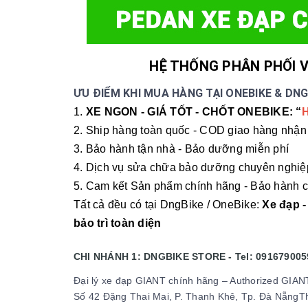
HỆ THỐNG PHÂN PHỐI V
ƯU ĐIỂM KHI MUA HÀNG TẠI ONEBIKE & DNG
1.
XE NGON - GIÁ TỐT - CHỐT ONEBIKE: “
2. Ship hàng toàn quốc - COD giao hàng nhận 
3. Bảo hành tận nhà - Bảo dưỡng miễn phí
4. Dịch vụ sửa chữa bảo dưỡng chuyên nghiệ
5. Cam kết Sản phẩm chính hãng - Bảo hành c
Tất cả đều có tại DngBike / OneBike:
Xe đạp -
bảo trì toàn diện
CHI NHÁNH 1: DNGBIKE STORE - Tel: 091679005
Đại lý xe đạp GIANT chính hãng – Authorized GIAN
Số 42 Đặng Thai Mai, P. Thanh Khê, Tp. Đà NẵngTh