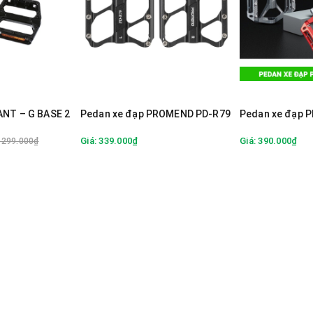
ANT – G BASE 2
Pedan xe đạp PROMEND PD-R79
Pedan xe đạp 
Giá: 339.000₫
Giá: 390.000₫
: 299.000₫