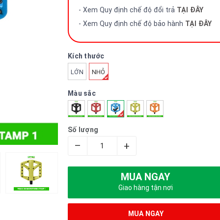
- Xem Quy định chế độ đổi trả
TẠI ĐÂY
- Xem Quy định chế độ bảo hành
TẠI ĐÂY
Kích thước
LỚN
NHỎ
Màu sắc
Số lượng
–
+
MUA NGAY
Giao hàng tận nơi
MUA NGAY