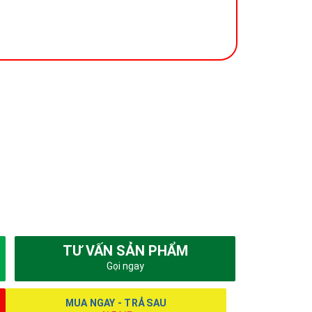
TƯ VẤN SẢN PHẨM
Gọi ngay
MUA NGAY - TRẢ SAU