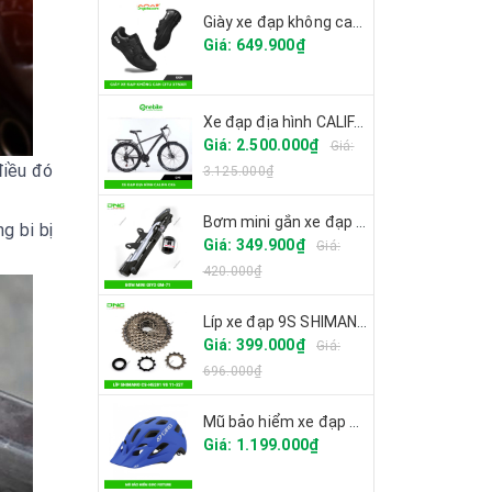
Giày xe đạp không can CITU XT6001 2025
Giá: 649.900₫
Xe đạp địa hình CALIFA CK6
Giá: 2.500.000₫
Giá:
điều đó
3.125.000₫
Bơm mini gắn xe đạp GIYO GM-71
g bi bị
Giá: 349.900₫
Giá:
420.000₫
Líp xe đạp 9S SHIMANO CS-HG201
Giá: 399.000₫
Giá:
696.000₫
Mũ bảo hiểm xe đạp GIRO FIXTURE
Giá: 1.199.000₫