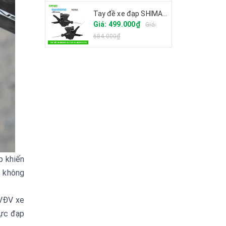
Tay đề xe đạp SHIMANO ALTUS SL-M2010 27S
Giá: 499.000₫
Giá:
684.000₫
p khiến
u không
 VĐV xe
lực đạp