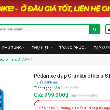
PHỤ TÙNG
PHỤ KIỆN
TRANG PHỤC
TẬP LU
nkbrothers STAMP 1
Pedan xe đạp Crankbrothers 
Viết đánh giá
Tình trạng:
Còn 1 sản phẩm
Giá: 999.000₫
Giá: 1.175.000₫
Bảo hành 01 tháng, 01 đổi 01 trong 03 ngà