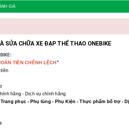
ÁNH GIÁ
À SỬA CHỮA XE ĐẠP THỂ THAO ONEBIKE
BIKE:
HOÀN TIỀN CHÊNH LỆCH
”
tiền
p
hính hãng - Dịch vụ chính hãng
 Trang phục - Phụ tùng - Phụ Kiện - Thực phẩm bổ trợ - D
9