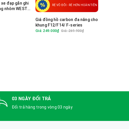
 xe đạp gắn ghi
Dịch vụ Lắp rá
RẺ VÔ ĐỐI - RẺ HƠN HOÀN TIỀN
ăng nhôm WEST
chống/ Tay n
bùn ngắn/ đồn
Giá: 9.900₫
Giá đồng hồ carbon đa năng cho
khung F12/F14/ F-series
Giá: 249.000₫
Giá: 269.900₫
03 NGÀY ĐỔI TRẢ
Đổi trả hàng trong vòng 03 ngày