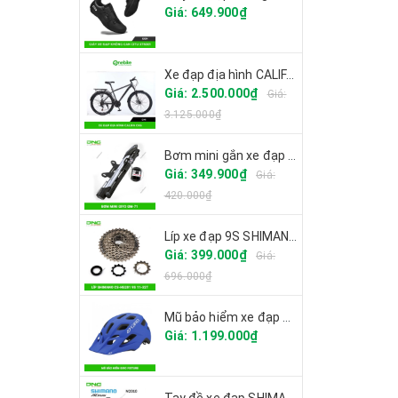
Giá: 649.900₫
Xe đạp địa hình CALIFA CK6
Giá: 2.500.000₫
Giá:
3.125.000₫
Bơm mini gắn xe đạp GIYO GM-71
ocsinh
Giá: 349.900₫
Giá:
xy
420.000₫
uc
Líp xe đạp 9S SHIMANO CS-HG201
Giá: 399.000₫
Giá:
696.000₫
Mũ bảo hiểm xe đạp GIRO FIXTURE
Giá: 1.199.000₫