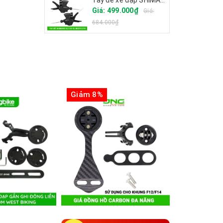
Tay đề xe đạp SHIMANO ALTUS SL-M2010 27S
Giá: 499.000₫
Giá:
684.000₫
Giảm 8%