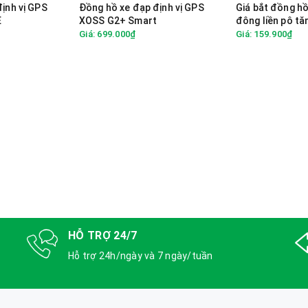
ịnh vị GPS
Đồng hồ xe đạp định vị GPS
Giá bắt đồng hồ
E
XOSS G2+ Smart
đông liền pô t
BIKING
Giá: 699.000₫
Giá: 159.900₫
HỖ TRỢ 24/7
Hỗ trợ 24h/ngày và 7 ngày/tuần