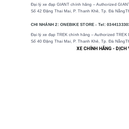
Đại lý xe đạp GIANT chính hãng – Authorized GIAN
Số 42 Đặng Thai Mai, P. Thanh Khê, Tp. Đà NẵngTh
CHI NHÁNH 2: ONEBIKE STORE - Tel: 034413330
Đại lý xe đạp TREK chính hãng – Authorized TREK 
Số 40 Đặng Thai Mai, P. Thanh Khê, Tp. Đà NẵngTh
XE CHÍNH HÃNG - DỊCH
#xedap #xedapchinhhang #xedapthethao #xeda
#xedaptrolucdien #xedapgiant #xedapgrand
#phutungxedap #phukienxedap #Trangp
#xedapdienmini #xedapgap #xedapgapgon 