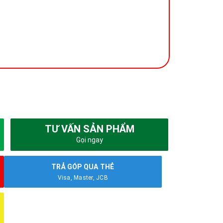
TƯ VẤN SẢN PHẨM
Gọi ngay
TRẢ GÓP QUA THẺ
Visa, Master, JCB