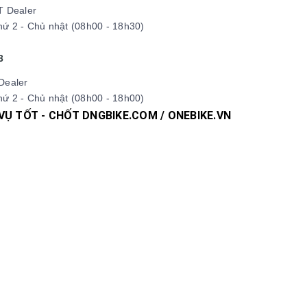
T Dealer
ứ 2 - Chủ nhật (08h00 - 18h30)
3
Dealer
ứ 2 - Chủ nhật (08h00 - 18h00)
 VỤ TỐT - CHỐT DNGBIKE.COM / ONEBIKE.VN
pdua #xedapdiahinh #xedapduongpho #xedapFixedgear #xedaph
 #xedaptrek #xedaptwitter #xedaptrinx #xedapcali #xedapgala
hucxedap #suachuaxedap #xedapdanang #xedapnu #xedapdien
#Fixedgear #xedapfixedgear #xedapkhongphanh #xedapgap3kh