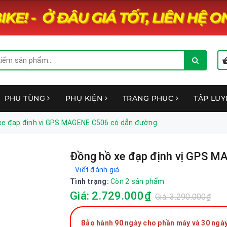
PHỤ TÙNG
PHỤ KIỆN
TRANG PHỤC
TẬP LU
xe đạp định vị GPS MAGENE C506 có dẫn đường
Đồng hồ xe đạp định vị GPS 
Viết đánh giá
Tình trạng:
Còn 2 sản phẩm
Giá: 2.729.000₫
Giá: 3.290.000₫
Bảo hành 90 ngày cho phần máy và 30 ngày