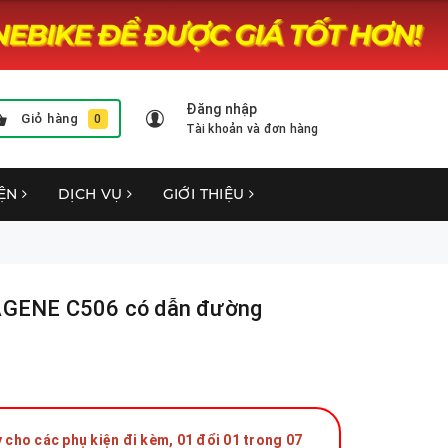
Đăng nhập
Giỏ hàng
0
Tài khoản và đơn hàng
YỆN
DỊCH VỤ
GIỚI THIỆU
MAGENE C506 có dẫn đường
 cho các phụ kiện đi kèm, 01 đổi 01 trong 07