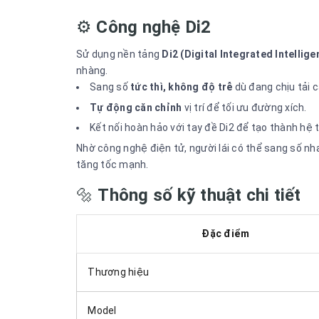
⚙️
Công nghệ Di2
Sử dụng nền tảng
Di2 (Digital Integrated Intellige
nhàng.
Sang số
tức thì, không độ trễ
dù đang chịu tải c
Tự động căn chỉnh
vị trí để tối ưu đường xích.
Kết nối hoàn hảo với tay đề Di2 để tạo thành hệ
Nhờ công nghệ điện tử, người lái có thể sang số nha
tăng tốc mạnh.
🔩
Thông số kỹ thuật chi tiết
Đặc điểm
Thương hiệu
Model