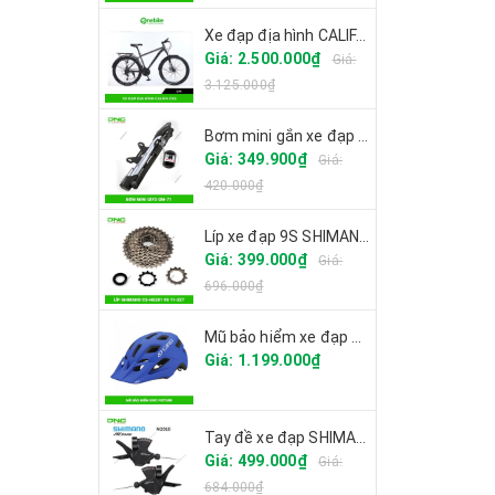
Xe đạp địa hình CALIFA CK6
Giá: 2.500.000₫
Giá:
3.125.000₫
Bơm mini gắn xe đạp GIYO GM-71
Giá: 349.900₫
Giá:
420.000₫
Líp xe đạp 9S SHIMANO CS-HG201
Giá: 399.000₫
Giá:
696.000₫
Mũ bảo hiểm xe đạp GIRO FIXTURE
Giá: 1.199.000₫
Tay đề xe đạp SHIMANO ALTUS SL-M2010 27S
Giá: 499.000₫
Giá:
684.000₫