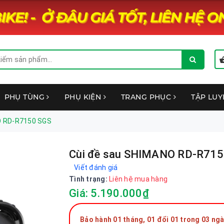
PHỤ TÙNG
PHỤ KIỆN
TRANG PHỤC
TẬP LU
O RD-R7150 SGS
Cùi đề sau SHIMANO RD-R715
Viết đánh giá
Tình trạng:
Liên hệ mua hàng
Giá: 5.190.000₫
Bảo hành 01 tháng, 01 đổi 01 trong 03 ngà