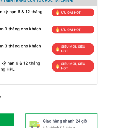
Y TRÊN TRANG CỦA TỔ CHỨC TÀI CHÍNH)
n kỳ hạn 6 & 12 tháng
ƯU ĐÃI HOT
ạn 3 tháng cho khách
ƯU ĐÃI HOT
ạn 3 tháng cho khách
SIÊU MỚI, SIÊU
HOT
 kỳ hạn 6 & 12 tháng
SIÊU MỚI, SIÊU
HOT
àng HPL
y
Giao hàng nhanh 24 giờ
Nội thành Đà Nẵng