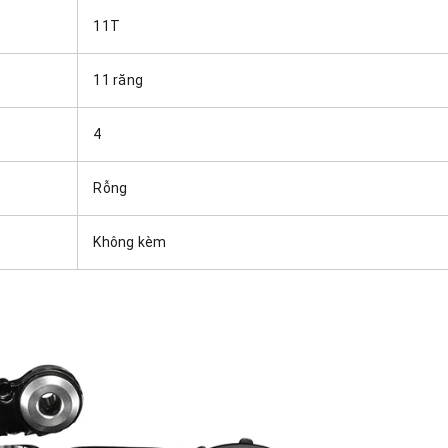
11T
11 răng
4
Rỗng
Không kèm