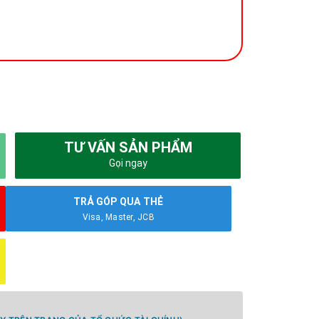
TƯ VẤN SẢN PHẨM
Gọi ngay
TRẢ GÓP QUA THẺ
Visa, Master, JCB