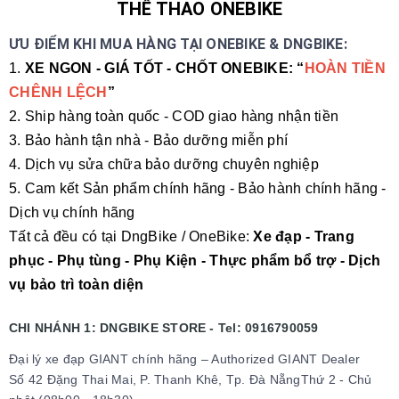
THỂ THAO ONEBIKE
ƯU ĐIỂM KHI MUA HÀNG TẠI ONEBIKE & DNGBIKE:
1.
XE NGON - GIÁ TỐT - CHỐT ONEBIKE: “
HOÀN TIỀN
CHÊNH LỆCH
”
2. Ship hàng toàn quốc - COD giao hàng nhận tiền
3. Bảo hành tận nhà - Bảo dưỡng miễn phí
4. Dịch vụ sửa chữa bảo dưỡng chuyên nghiệp
5. Cam kết Sản phẩm chính hãng - Bảo hành chính hãng -
Dịch vụ chính hãng
Tất cả đều có tại DngBike / OneBike:
Xe đạp - Trang
phục - Phụ tùng - Phụ Kiện - Thực phẩm bổ trợ - Dịch
vụ bảo trì toàn diện
CHI NHÁNH 1: DNGBIKE STORE - Tel: 0916790059
Đại lý xe đạp GIANT chính hãng – Authorized GIANT Dealer
Số 42 Đặng Thai Mai, P. Thanh Khê, Tp. Đà NẵngThứ 2 - Chủ