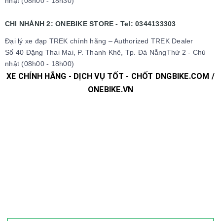
nhật (08h00 - 18h30)
CHI NHÁNH 2: ONEBIKE STORE - Tel: 0344133303
Đại lý xe đạp TREK chính hãng – Authorized TREK Dealer
Số 40 Đặng Thai Mai, P. Thanh Khê, Tp. Đà NẵngThứ 2 - Chủ
nhật (08h00 - 18h00)
XE CHÍNH HÃNG - DỊCH VỤ TỐT - CHỐT DNGBIKE.COM /
ONEBIKE.VN
#xedap #xedapchinhhang #xedapthethao #xedapdua
#xedapdiahinh #xedapduongpho #xedapFixedgear
#xedaphocsinh #xedaptrolucdien #xedapgiant #xedapgrand
#xedaptrek #xedaptwitter #xedaptrinx #xedapcali
#xedapgalaxy #phutungxedap #phukienxedap
#Trangphucxedap #suachuaxedap #xedapdanang #xedapnu
#xedapdien #xedapdienmini #xedapgap #xedapgapgon
#Fixedgear #xedapfixedgear #xedapkhongphanh
#xedapgap3khuc