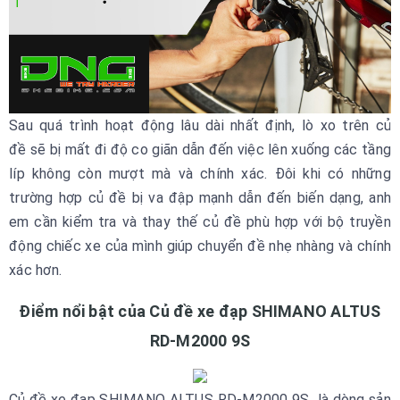
Sau quá trình hoạt động lâu dài nhất định, lò xo trên củ
đề sẽ bị mất đi độ co giãn dẫn đến việc lên xuống các tầng
líp không còn mượt mà và chính xác. Đôi khi có những
trường hợp củ đề bị va đập mạnh dẫn đến biến dạng, anh
em cần kiểm tra và thay thế củ đề phù hợp với bộ truyền
động chiếc xe của mình giúp chuyển đề nhẹ nhàng và chính
xác hơn.
Điểm nổi bật của Củ đề xe đạp SHIMANO ALTUS
RD-M2000 9S
Củ đề xe đạp SHIMANO ALTUS RD-M2000 9S là dòng sản