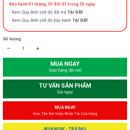
Bảo hành 01 tháng, 01 đổi 01 trong 03 ngày.
- Xem Quy định chế độ đổi trả
TẠI ĐÂY
- Xem Quy định chế độ bảo hành
TẠI ĐÂY
Số lượng
–
+
MUA NGAY
Giao hàng tận nơi
TƯ VẤN SẢN PHẨM
Gọi ngay
MUA NGAY
Giao Tận Nơi Hoặc Nhận Tại Cửa Hàng
MUA NGAY - TRẢ SAU