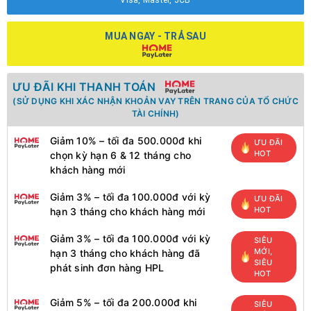
Visa, Master, JCB
MUA NGAY - TRẢ SAU
ƯU ĐÃI KHI THANH TOÁN
(SỬ DỤNG KHI XÁC NHẬN KHOẢN VAY TRÊN TRANG CỦA TỔ CHỨC
TÀI CHÍNH)
Giảm 10% – tối đa 500.000đ khi
ƯU ĐÃI
HOT
chọn kỳ hạn 6 & 12 tháng cho
khách hàng mới
Giảm 3% – tối đa 100.000đ với kỳ
ƯU ĐÃI
HOT
hạn 3 tháng cho khách hàng mới
Giảm 3% – tối đa 100.000đ với kỳ
SIÊU
MỚI,
hạn 3 tháng cho khách hàng đã
SIÊU
phát sinh đơn hàng HPL
HOT
Giảm 5% – tối đa 200.000đ khi
SIÊU