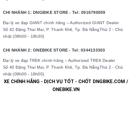
CHI NHÁNH 1: DNGBIKE STORE - Tel: 0916790059
Đại lý xe đạp GIANT chính hãng – Authorized GIANT Dealer
Số 42 Đặng Thai Mai, P. Thanh Khê, Tp. Đà NẵngThứ 2 - Chủ
nhật (08h00 - 18h30)
CHI NHÁNH 2: ONEBIKE STORE - Tel: 0344133303
Đại lý xe đạp TREK chính hãng – Authorized TREK Dealer
Số 40 Đặng Thai Mai, P. Thanh Khê, Tp. Đà NẵngThứ 2 - Chủ
nhật (08h00 - 18h00)
XE CHÍNH HÃNG - DỊCH VỤ TỐT - CHỐT DNGBIKE.COM /
ONEBIKE.VN
#xedap #xedapchinhhang #xedapthethao #xedapdua
#xedapdiahinh #xedapduongpho #xedapFixedgear
#xedaphocsinh #xedaptrolucdien #xedapgiant #xedapgrand
#xedaptrek #xedaptwitter #xedaptrinx #xedapcali
#xedapgalaxy #phutungxedap #phukienxedap
#Trangphucxedap #suachuaxedap #xedapdanang #xedapnu