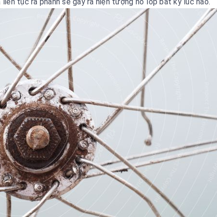
liên tục rà phanh sẽ gây ra hiện tượng nổ lốp bất kỳ lúc nào.