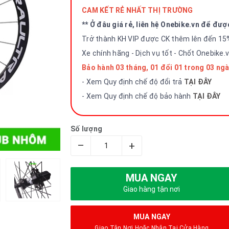
CAM KẾT RẺ NHẤT THỊ TRƯỜNG
** Ở đâu giá rẻ, liên hệ Onebike.vn để đượ
Trở thành KH VIP được CK thêm lên đến 15
Xe chính hãng - Dịch vụ tốt - Chốt Onebike.
Bảo hành 03 tháng, 01 đổi 01 trong 03 ngà
- Xem Quy định chế độ đổi trả
TẠI ĐÂY
- Xem Quy định chế độ bảo hành
TẠI ĐÂY
Số lượng
–
+
MUA NGAY
Giao hàng tận nơi
MUA NGAY
Giao Tận Nơi Hoặc Nhận Tại Cửa Hàng