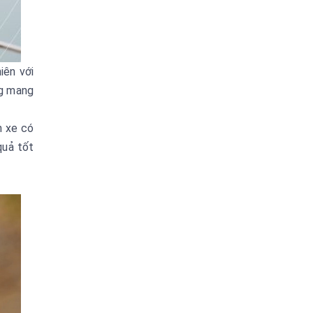
iên với
ng mang
h xe có
quả tốt