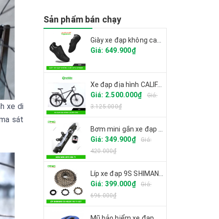
Sản phẩm bán chạy
Giày xe đạp không can CITU XT6001 2025
Giá: 649.900₫
Xe đạp địa hình CALIFA CK6
Giá: 2.500.000₫
Giá:
h xe di
3.125.000₫
 ma sát
Bơm mini gắn xe đạp GIYO GM-71
Giá: 349.900₫
Giá:
420.000₫
Líp xe đạp 9S SHIMANO CS-HG201
Giá: 399.000₫
Giá:
696.000₫
Mũ bảo hiểm xe đạp GIRO FIXTURE