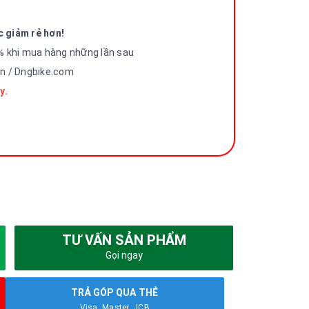
c giảm rẻ hơn!
% khi mua hàng những lần sau
vn / Dngbike.com
y.
TƯ VẤN SẢN PHẨM
Gọi ngay
TRẢ GÓP QUA THẺ
Visa, Master, JCB