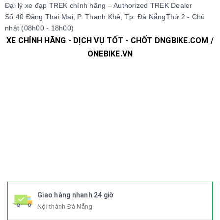
Đại lý xe đạp TREK chính hãng – Authorized TREK Dealer
Số 40 Đặng Thai Mai, P. Thanh Khê, Tp. Đà NẵngThứ 2 - Chủ
nhật (08h00 - 18h00)
XE CHÍNH HÃNG - DỊCH VỤ TỐT - CHỐT DNGBIKE.COM /
ONEBIKE.VN
#xedap #xedapchinhhang #xedapthethao #xedapdua
#xedapdiahinh #xedapduongpho #xedapFixedgear
#xedaphocsinh #xedaptrolucdien #xedapgiant #xedapgrand
#xedaptrek #xedaptwitter #xedaptrinx #xedapcali
#xedapgalaxy #phutungxedap #phukienxedap
#Trangphucxedap #suachuaxedap #xedapdanang #xedapnu
#xedapdien #xedapdienmini #xedapgap #xedapgapgon
#Fixedgear #xedapfixedgear #xedapkhongphanh
#xedapgap3khuc
Giao hàng nhanh 24 giờ
Nội thành Đà Nẵng