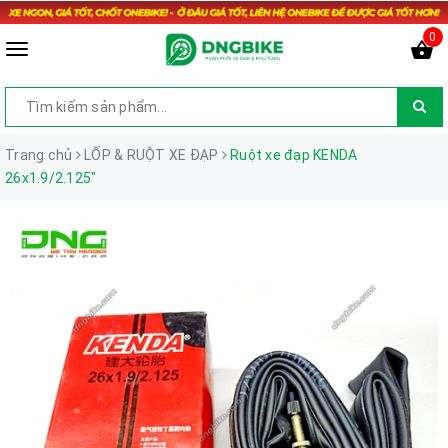
0
Trang chủ
LỐP & RUỘT XE ĐẠP
Ruột xe đạp KENDA
26x1.9/2.125"