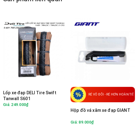
Lốp xe đạp DELI Tire Swift
RẺ VÔ ĐỐI - RẺ HƠN HOÀN TIỀN
Tanwall S601
Giá: 249.000₫
Hộp đồ vá xăm xe đạp GIANT
Giá: 89.000₫