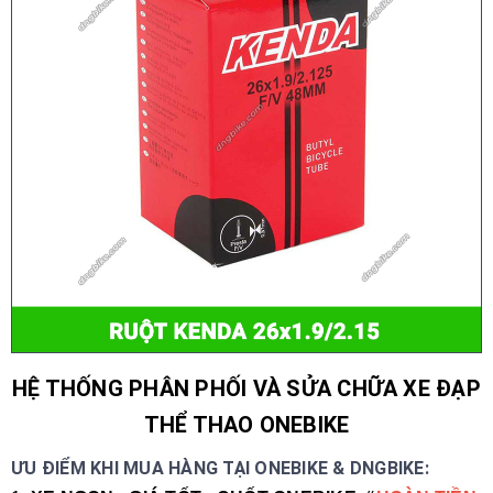
HỆ THỐNG PHÂN PHỐI VÀ SỬA CHỮA XE ĐẠP
THỂ THAO ONEBIKE
ƯU ĐIỂM KHI MUA HÀNG TẠI ONEBIKE & DNGBIKE: