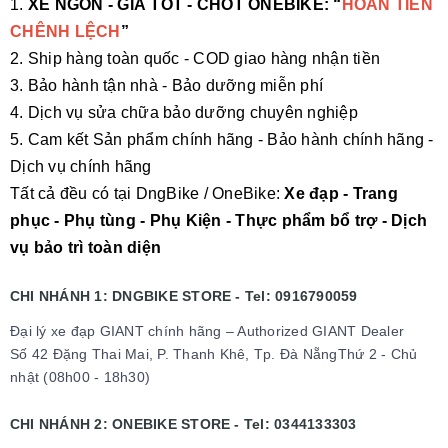
1.
XE NGON - GIÁ TỐT - CHỐT ONEBIKE: “
HOÀN TIỀN
CHÊNH LỆCH
”
2. Ship hàng toàn quốc - COD giao hàng nhận tiền
3. Bảo hành tận nhà - Bảo dưỡng miễn phí
4. Dịch vụ sửa chữa bảo dưỡng chuyên nghiệp
5. Cam kết Sản phẩm chính hãng - Bảo hành chính hãng -
Dịch vụ chính hãng
Tất cả đều có tại DngBike / OneBike:
Xe đạp - Trang
phục - Phụ tùng - Phụ Kiện - Thực phẩm bổ trợ - Dịch
vụ bảo trì toàn diện
CHI NHÁNH 1: DNGBIKE STORE - Tel: 0916790059
Đại lý xe đạp GIANT chính hãng – Authorized GIANT Dealer
Số 42 Đặng Thai Mai, P. Thanh Khê, Tp. Đà NẵngThứ 2 - Chủ
nhật (08h00 - 18h30)
CHI NHÁNH 2: ONEBIKE STORE - Tel: 0344133303