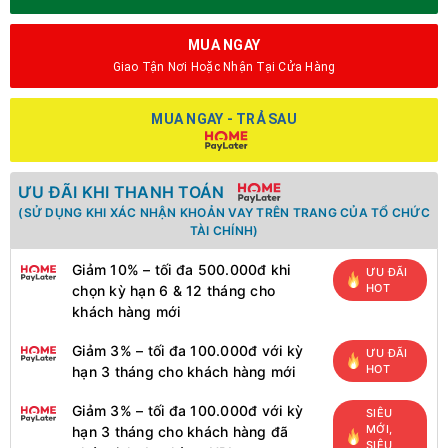
MUA NGAY
Giao Tận Nơi Hoặc Nhận Tại Cửa Hàng
MUA NGAY - TRẢ SAU
ƯU ĐÃI KHI THANH TOÁN
(SỬ DỤNG KHI XÁC NHẬN KHOẢN VAY TRÊN TRANG CỦA TỔ CHỨC
TÀI CHÍNH)
Giảm 10% – tối đa 500.000đ khi
ƯU ĐÃI
HOT
chọn kỳ hạn 6 & 12 tháng cho
khách hàng mới
Giảm 3% – tối đa 100.000đ với kỳ
ƯU ĐÃI
HOT
hạn 3 tháng cho khách hàng mới
Giảm 3% – tối đa 100.000đ với kỳ
SIÊU
MỚI,
hạn 3 tháng cho khách hàng đã
SIÊU