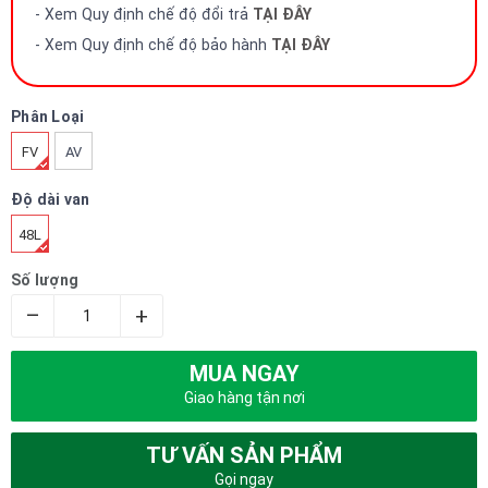
- Xem Quy định chế độ đổi trả
TẠI ĐÂY
- Xem Quy định chế độ bảo hành
TẠI ĐÂY
Phân Loại
FV
AV
Độ dài van
48L
Số lượng
–
+
MUA NGAY
Giao hàng tận nơi
TƯ VẤN SẢN PHẨM
Gọi ngay