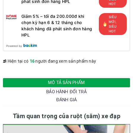
phát sinh đơn hàng HPL
HOT
Giảm 5% – tối đa 200.000đ khi
SIÊU
MỚI,
chọn kỳ hạn 6 & 12 tháng cho
SIÊU
khách hàng đã phát sinh đơn hàng
HOT
HPL
Powered by
Hiện tại có
16
người đang xem sản phẩm này
MÔ TẢ SẢN PHẨM
BẢO HÀNH ĐỔI TRẢ
ĐÁNH GIÁ
Tầm quan trọng của ruột (săm) xe đạp