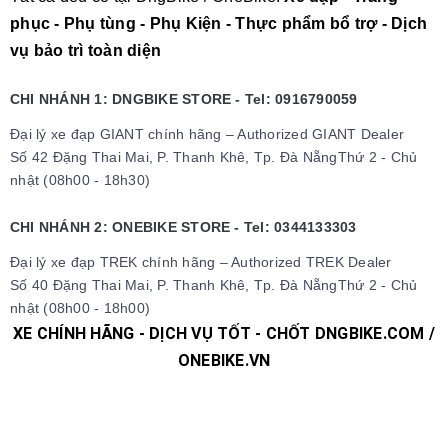
phục - Phụ tùng - Phụ Kiện - Thực phẩm bổ trợ - Dịch
vụ bảo trì toàn diện
CHI NHÁNH 1: DNGBIKE STORE - Tel: 0916790059
Đại lý xe đạp GIANT chính hãng – Authorized GIANT Dealer
Số 42 Đặng Thai Mai, P. Thanh Khê, Tp. Đà NẵngThứ 2 - Chủ
nhật (08h00 - 18h30)
CHI NHÁNH 2: ONEBIKE STORE - Tel: 0344133303
Đại lý xe đạp TREK chính hãng – Authorized TREK Dealer
Số 40 Đặng Thai Mai, P. Thanh Khê, Tp. Đà NẵngThứ 2 - Chủ
nhật (08h00 - 18h00)
XE CHÍNH HÃNG - DỊCH VỤ TỐT - CHỐT DNGBIKE.COM /
ONEBIKE.VN
#xedap #xedapchinhhang #xedapthethao #xedapdua
#xedapdiahinh #xedapduongpho #xedapFixedgear
#xedaphocsinh #xedaptrolucdien #xedapgiant #xedapgrand