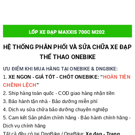
HỆ THỐNG PHÂN PHỐI VÀ SỬA CHỮA XE ĐẠP
THỂ THAO ONEBIKE
ƯU ĐIỂM KHI MUA HÀNG TẠI ONEBIKE & DNGBIKE:
1.
XE NGON - GIÁ TỐT - CHỐT ONEBIKE: “
HOÀN TIỀN
CHÊNH LỆCH
”
2. Ship hàng toàn quốc - COD giao hàng nhận tiền
3. Bảo hành tận nhà - Bảo dưỡng miễn phí
4. Dịch vụ sửa chữa bảo dưỡng chuyên nghiệp
5. Cam kết Sản phẩm chính hãng - Bảo hành chính hãng -
Dịch vụ chính hãng
Tất cả đều có tại DngBike / OneBike:
Xe đạp - Trang