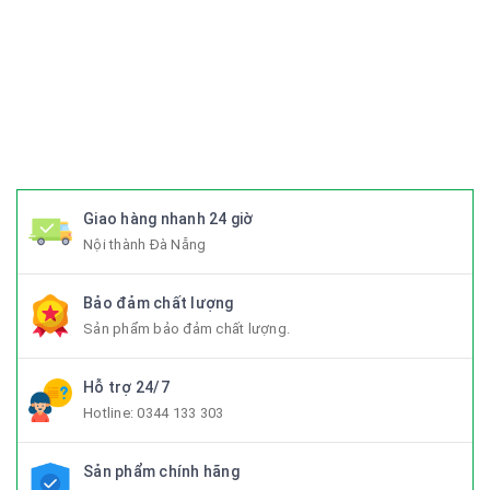
#xedaptrek #xedaptwitter #xedaptrinx #xedapcali
#xedapgalaxy #phutungxedap #phukienxedap
#Trangphucxedap #suachuaxedap #xedapdanang #xedapnu
#xedapdien #xedapdienmini #xedapgap #xedapgapgon
#Fixedgear #xedapfixedgear #xedapkhongphanh
#xedapgap3khuc
Giao hàng nhanh 24 giờ
Nội thành Đà Nẵng
Bảo đảm chất lượng
Sản phẩm bảo đảm chất lượng.
Hỗ trợ 24/7
Hotline:
0344 133 303
Sản phẩm chính hãng