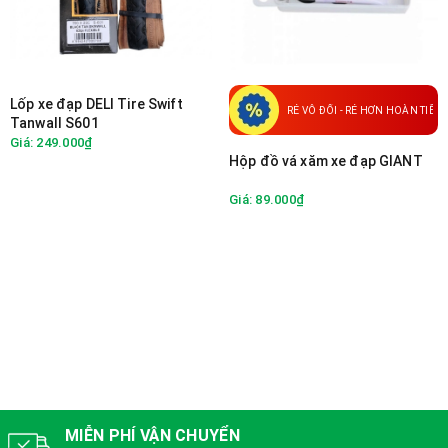
Lốp xe đạp DELI Tire Swift
RẺ VÔ ĐỐI - RẺ HƠN HOÀN TIỀN
Tanwall S601
Giá: 249.000₫
Hộp đồ vá xăm xe đạp GIANT
Giá: 89.000₫
MIỄN PHÍ VẬN CHUYỂN