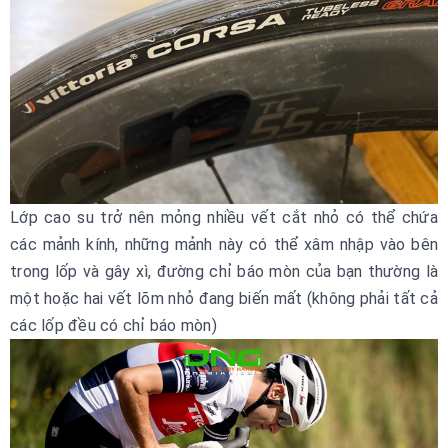
Lớp cao su trở nên mỏng nhiều vết cắt nhỏ có thể chứa
các mảnh kính, những mảnh này có thể xâm nhập vào bên
trong lốp và gây xì, đường chỉ báo mòn của bạn thường là
một hoặc hai vết lõm nhỏ đang biến mất (không phải tất cả
các lốp đều có chỉ báo mòn)