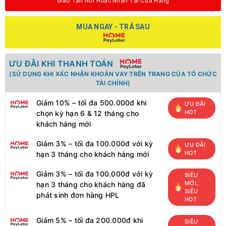
Giao Tận Nơi Hoặc Nhận Tại Cửa Hàng
MUA NGAY - TRẢ SAU
ƯU ĐÃI KHI THANH TOÁN
(SỬ DỤNG KHI XÁC NHẬN KHOẢN VAY TRÊN TRANG CỦA TỔ CHỨC
TÀI CHÍNH)
Giảm 10% – tối đa 500.000đ khi
ƯU ĐÃI
HOT
chọn kỳ hạn 6 & 12 tháng cho
khách hàng mới
Giảm 3% – tối đa 100.000đ với kỳ
ƯU ĐÃI
HOT
hạn 3 tháng cho khách hàng mới
Giảm 3% – tối đa 100.000đ với kỳ
SIÊU
MỚI,
hạn 3 tháng cho khách hàng đã
SIÊU
phát sinh đơn hàng HPL
HOT
Giảm 5% – tối đa 200.000đ khi
SIÊU