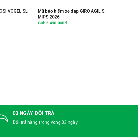
FOSI VOGEL SL
Mũ bảo hiểm xe đạp GIRO AGILIS
Mũ bảo hiểm x
MIPS 2026
REGISTER MIPS
Giá: 2.490.000₫
Giá: 1.590.000₫
03 NGÀY ĐỔI TRẢ
Đổi trả hàng trong vòng 03 ngày