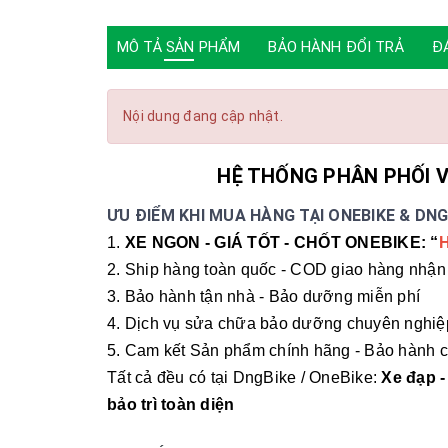
MÔ TẢ SẢN PHẨM
BẢO HÀNH ĐỔI TRẢ
Đ
Nội dung đang cập nhật.
HỆ THỐNG PHÂN PHỐI V
ƯU ĐIỂM KHI MUA HÀNG TẠI ONEBIKE & DNG
1.
XE NGON - GIÁ TỐT - CHỐT ONEBIKE: “
2. Ship hàng toàn quốc - COD giao hàng nhận 
3. Bảo hành tận nhà - Bảo dưỡng miễn phí
4. Dịch vụ sửa chữa bảo dưỡng chuyên nghiệ
5. Cam kết Sản phẩm chính hãng - Bảo hành c
Tất cả đều có tại DngBike / OneBike:
Xe đạp -
bảo trì toàn diện