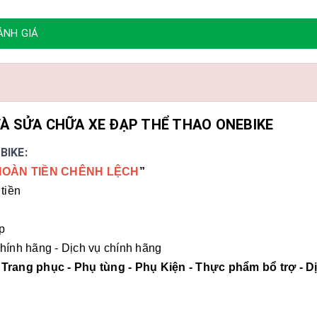
ÁNH GIÁ
À SỬA CHỮA XE ĐẠP THỂ THAO ONEBIKE
BIKE:
HOÀN TIỀN CHÊNH LỆCH
”
tiền
p
hính hãng - Dịch vụ chính hãng
 Trang phục - Phụ tùng - Phụ Kiện - Thực phẩm bổ trợ - D