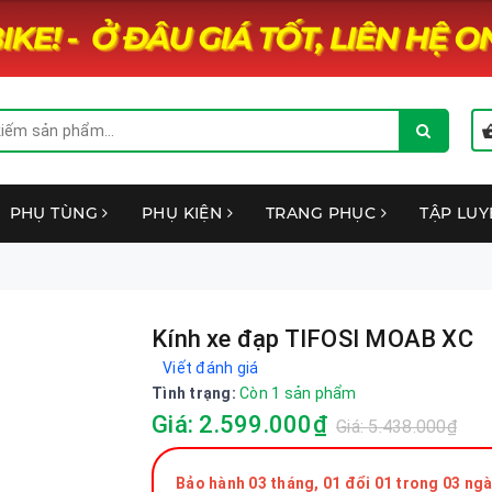
PHỤ TÙNG
PHỤ KIỆN
TRANG PHỤC
TẬP LU
Kính xe đạp TIFOSI MOAB XC
Viết đánh giá
Tình trạng:
Còn 1 sản phẩm
Giá: 2.599.000₫
Giá: 5.438.000₫
Bảo hành 03 tháng, 01 đổi 01 trong 03 ngà