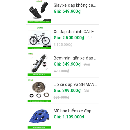
Giày xe đạp không can CITU XT6001 2025
Giá: 649.900₫
Xe đạp địa hình CALIFA CK6
Giá: 2.500.000₫
Giá:
3.125.000₫
Bơm mini gắn xe đạp GIYO GM-71
ocsinh
Giá: 349.900₫
Giá:
xy
420.000₫
uc
Líp xe đạp 9S SHIMANO CS-HG201
Giá: 399.000₫
Giá:
696.000₫
Mũ bảo hiểm xe đạp GIRO FIXTURE
Giá: 1.199.000₫