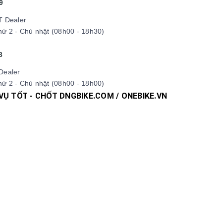
9
T Dealer
ứ 2 - Chủ nhật (08h00 - 18h30)
3
Dealer
ứ 2 - Chủ nhật (08h00 - 18h00)
 VỤ TỐT - CHỐT DNGBIKE.COM / ONEBIKE.VN
pdua #xedapdiahinh #xedapduongpho #xedapFixedgear #xedaph
 #xedaptrek #xedaptwitter #xedaptrinx #xedapcali #xedapgala
hucxedap #suachuaxedap #xedapdanang #xedapnu #xedapdien
#Fixedgear #xedapfixedgear #xedapkhongphanh #xedapgap3kh