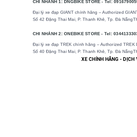
CHI NHÁNH 1: DNGBIKE STORE - Tel: 091679005
Đại lý xe đạp GIANT chính hãng – Authorized GIAN
Số 42 Đặng Thai Mai, P. Thanh Khê, Tp. Đà NẵngTh
CHI NHÁNH 2: ONEBIKE STORE - Tel: 034413330
Đại lý xe đạp TREK chính hãng – Authorized TREK 
Số 40 Đặng Thai Mai, P. Thanh Khê, Tp. Đà NẵngTh
XE CHÍNH HÃNG - DỊCH
#xedap #xedapchinhhang #xedapthethao #xeda
#xedaptrolucdien #xedapgiant #xedapgrand
#phutungxedap #phukienxedap #Trangp
#xedapdienmini #xedapgap #xedapgapgon 