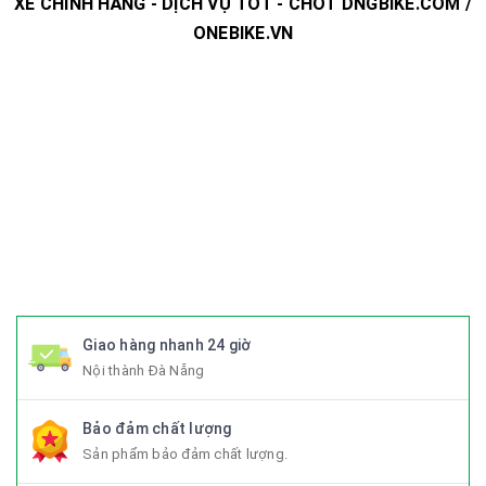
XE CHÍNH HÃNG - DỊCH VỤ TỐT - CHỐT DNGBIKE.COM /
ONEBIKE.VN
#xedap #xedapchinhhang #xedapthethao #xedapdua
#xedapdiahinh #xedapduongpho #xedapFixedgear
#xedaphocsinh #xedaptrolucdien #xedapgiant #xedapgrand
#xedaptrek #xedaptwitter #xedaptrinx #xedapcali
#xedapgalaxy #phutungxedap #phukienxedap
#Trangphucxedap #suachuaxedap #xedapdanang #xedapnu
#xedapdien #xedapdienmini #xedapgap #xedapgapgon
#Fixedgear #xedapfixedgear #xedapkhongphanh
#xedapgap3khuc
Giao hàng nhanh 24 giờ
Nội thành Đà Nẵng
Bảo đảm chất lượng
Sản phẩm bảo đảm chất lượng.