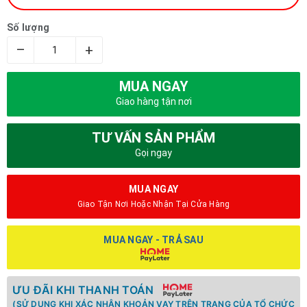
Số lượng
–
+
MUA NGAY
Giao hàng tận nơi
TƯ VẤN SẢN PHẨM
Gọi ngay
MUA NGAY
Giao Tận Nơi Hoặc Nhận Tại Cửa Hàng
MUA NGAY - TRẢ SAU
ƯU ĐÃI KHI THANH TOÁN
(SỬ DỤNG KHI XÁC NHẬN KHOẢN VAY TRÊN TRANG CỦA TỔ CHỨC