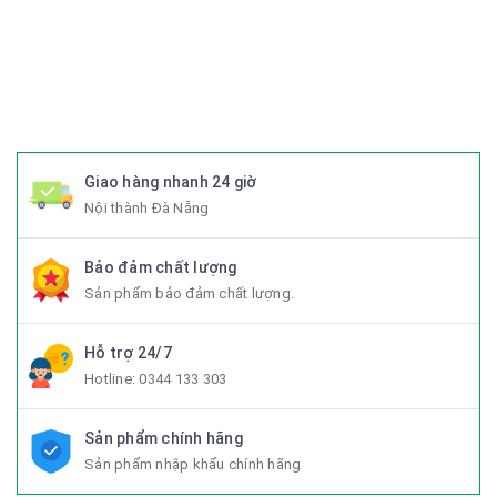
#Trangphucxedap #suachuaxedap #xedapdanang #xedapnu
#xedapdien #xedapdienmini #xedapgap #xedapgapgon
#Fixedgear #xedapfixedgear #xedapkhongphanh
#xedapgap3khuc
Giao hàng nhanh 24 giờ
Nội thành Đà Nẵng
Bảo đảm chất lượng
Sản phẩm bảo đảm chất lượng.
Hỗ trợ 24/7
Hotline:
0344 133 303
Sản phẩm chính hãng
Sản phẩm nhập khẩu chính hãng