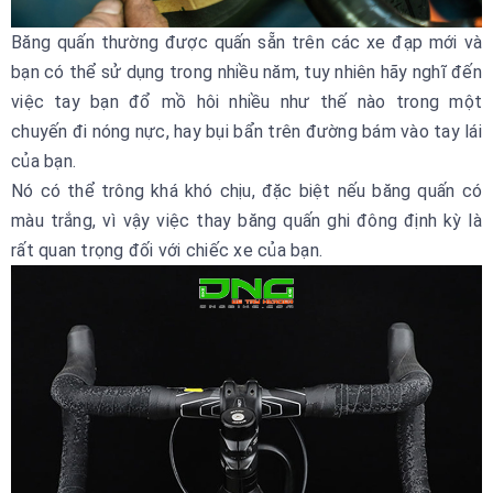
Băng quấn thường được quấn sẵn trên các xe đạp mới và
bạn có thể sử dụng trong nhiều năm, tuy nhiên hãy nghĩ đến
việc tay bạn đổ mồ hôi nhiều như thế nào trong một
chuyến đi nóng nực, hay bụi bẩn trên đường bám vào tay lái
của bạn.
Nó có thể trông khá khó chịu, đặc biệt nếu băng quấn có
màu trắng, vì vậy việc thay băng quấn ghi đông định kỳ là
rất quan trọng đối với chiếc xe của bạn.