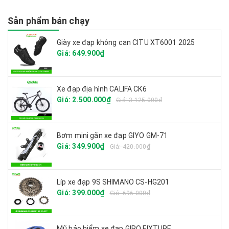
Sản phẩm bán chạy
Giày xe đạp không can CITU XT6001 2025
Giá: 649.900₫
Xe đạp địa hình CALIFA CK6
Giá: 2.500.000₫
Giá: 3.125.000₫
Bơm mini gắn xe đạp GIYO GM-71
Giá: 349.900₫
Giá: 420.000₫
Líp xe đạp 9S SHIMANO CS-HG201
Giá: 399.000₫
Giá: 696.000₫
Mũ bảo hiểm xe đạp GIRO FIXTURE