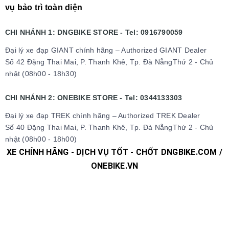
vụ bảo trì toàn diện
CHI NHÁNH 1: DNGBIKE STORE - Tel: 0916790059
Đại lý xe đạp GIANT chính hãng – Authorized GIANT Dealer
Số 42 Đặng Thai Mai, P. Thanh Khê, Tp. Đà NẵngThứ 2 - Chủ
nhật (08h00 - 18h30)
CHI NHÁNH 2: ONEBIKE STORE - Tel: 0344133303
Đại lý xe đạp TREK chính hãng – Authorized TREK Dealer
Số 40 Đặng Thai Mai, P. Thanh Khê, Tp. Đà NẵngThứ 2 - Chủ
nhật (08h00 - 18h00)
XE CHÍNH HÃNG - DỊCH VỤ TỐT - CHỐT DNGBIKE.COM /
ONEBIKE.VN
#xedap #xedapchinhhang #xedapthethao #xedapdua
#xedapdiahinh #xedapduongpho #xedapFixedgear
#xedaphocsinh #xedaptrolucdien #xedapgiant #xedapgrand
#xedaptrek #xedaptwitter #xedaptrinx #xedapcali
#xedapgalaxy #phutungxedap #phukienxedap