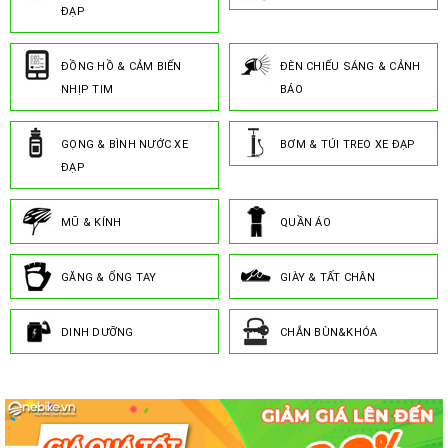
ĐẠP
ĐỒNG HỒ & CẢM BIẾN
ĐÈN CHIẾU SÁNG & CẢNH
NHỊP TIM
BÁO
GỌNG & BÌNH NƯỚC XE
BƠM & TÚI TREO XE ĐẠP
ĐẠP
MŨ & KÍNH
QUẦN ÁO
GĂNG & ỐNG TAY
GIÀY & TẤT CHÂN
DINH DƯỠNG
CHẮN BÙN&KHÓA