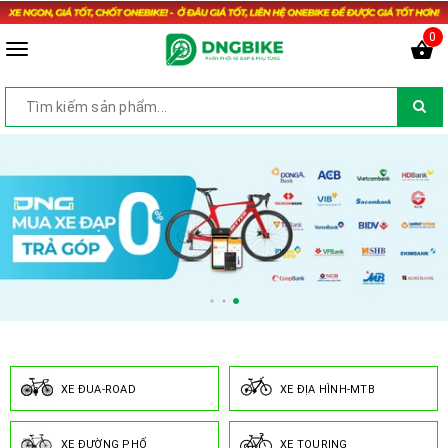
0
XE ĐUA-ROAD
XE ĐỊA HÌNH-MTB
XE ĐƯỜNG PHỐ
XE TOURING