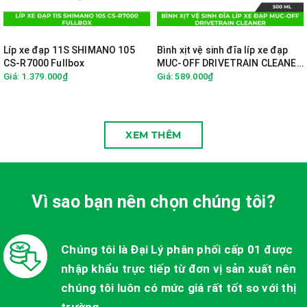
Líp xe đạp 11S SHIMANO 105
Bình xịt vệ sinh đĩa líp xe đạp
CS-R7000 Fullbox
MUC-OFF DRIVETRAIN CLEANER
- 500ML
Giá: 1.379.000₫
Giá: 589.000₫
XEM THÊM
Vì sao bạn nên chọn chúng tôi?
Chúng tôi là Đại Lý phân phối cấp 01 được
nhập khẩu trực tiếp từ đơn vị sản xuất nên
chúng tôi luôn có mức giá rất tốt so với thị
trường.