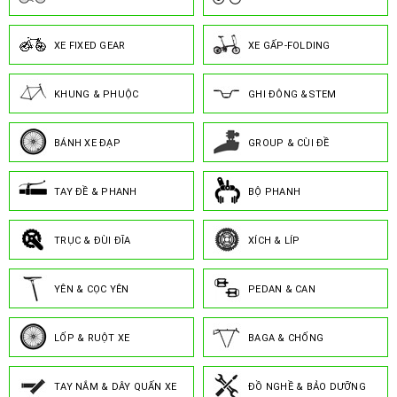
XE FIXED GEAR
XE GẤP-FOLDING
KHUNG & PHUỘC
GHI ĐÔNG &STEM
BÁNH XE ĐẠP
GROUP & CÙI ĐỀ
TAY ĐỀ & PHANH
BỘ PHANH
TRỤC & ĐÙI ĐĨA
XÍCH & LÍP
YÊN & CỌC YÊN
PEDAN & CAN
LỐP & RUỘT XE
BAGA & CHỐNG
TAY NẮM & DÂY QUẤN XE
ĐỒ NGHỀ & BẢO DƯỠNG