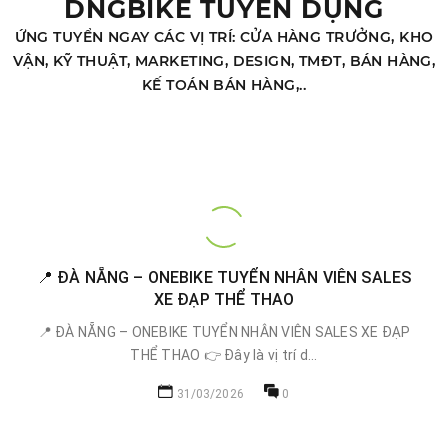
DNGBIKE TUYỂN DỤNG
ỨNG TUYỂN NGAY CÁC VỊ TRÍ: CỬA HÀNG TRƯỞNG, KHO
VẬN, KỸ THUẬT, MARKETING, DESIGN, TMĐT, BÁN HÀNG,
KẾ TOÁN BÁN HÀNG,..
📍 ĐÀ NẴNG – ONEBIKE TUYỂN NHÂN VIÊN SALES
XE ĐẠP THỂ THAO
📍 ĐÀ NẴNG – ONEBIKE TUYỂN NHÂN VIÊN SALES XE ĐẠP
THỂ THAO 👉 Đây là vị trí d...
31/03/2026
0