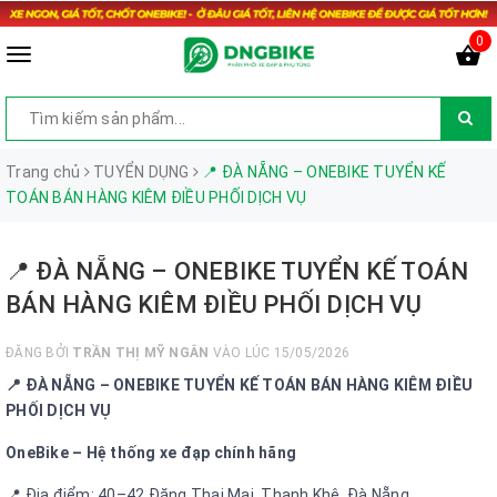
0
Trang chủ
TUYỂN DỤNG
📍 ĐÀ NẴNG – ONEBIKE TUYỂN KẾ
TOÁN BÁN HÀNG KIÊM ĐIỀU PHỐI DỊCH VỤ
📍 ĐÀ NẴNG – ONEBIKE TUYỂN KẾ TOÁN
BÁN HÀNG KIÊM ĐIỀU PHỐI DỊCH VỤ
ĐĂNG BỞI
TRẦN THỊ MỸ NGÂN
VÀO LÚC 15/05/2026
📍 ĐÀ NẴNG – ONEBIKE TUYỂN KẾ TOÁN BÁN HÀNG KIÊM ĐIỀU
PHỐI DỊCH VỤ
OneBike – Hệ thống xe đạp chính hãng
📍 Địa điểm: 40–42 Đặng Thai Mai, Thanh Khê, Đà Nẵng