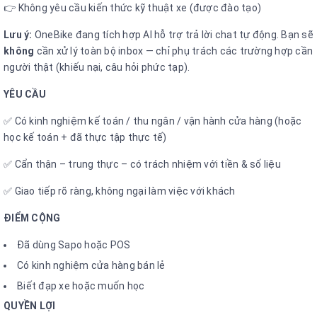
👉 Không yêu cầu kiến thức kỹ thuật xe (được đào tạo)
Lưu ý:
OneBike đang tích hợp AI hỗ trợ trả lời chat tự động. Bạn sẽ
không
cần xử lý toàn bộ inbox — chỉ phụ trách các trường hợp cần
người thật (khiếu nại, câu hỏi phức tạp).
YÊU CẦU
✅ Có kinh nghiệm kế toán / thu ngân / vận hành cửa hàng (hoặc
học kế toán + đã thực tập thực tế)
✅ Cẩn thận – trung thực – có trách nhiệm với tiền & số liệu
✅ Giao tiếp rõ ràng, không ngại làm việc với khách
ĐIỂM CỘNG
Đã dùng Sapo hoặc POS
Có kinh nghiệm cửa hàng bán lẻ
Biết đạp xe hoặc muốn học
QUYỀN LỢI