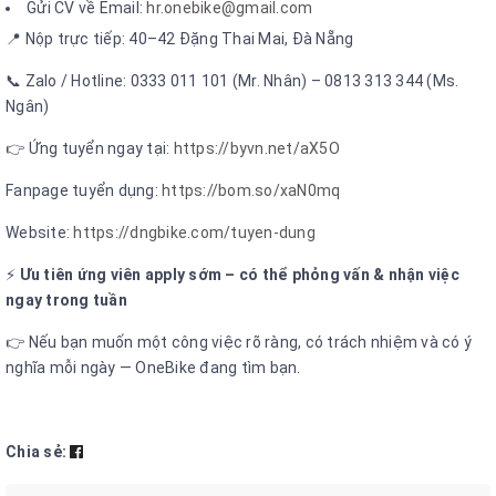
Gửi CV về Email:
hr.onebike@gmail.com
📍 Nộp trực tiếp: 40–42 Đặng Thai Mai, Đà Nẵng
📞 Zalo / Hotline: 0333 011 101 (Mr. Nhân) – 0813 313 344 (Ms.
Ngân)
👉 Ứng tuyển ngay tại:
https://byvn.net/aX5O
Fanpage tuyển dụng:
https://bom.so/xaN0mq
Website:
https://dngbike.com/tuyen-dung
⚡
Ưu tiên ứng viên apply sớm – có thể phỏng vấn & nhận việc
ngay trong tuần
👉 Nếu bạn muốn một công việc rõ ràng, có trách nhiệm và có ý
nghĩa mỗi ngày — OneBike đang tìm bạn.
Chia sẻ: