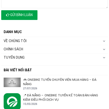
GỬI BÌNH LUẬN
DANH MỤC
VỀ CHÚNG TÔI
CHÍNH SÁCH
TUYỂN DỤNG
BÀI VIẾT NỔI BẬT
🚲 ONEBIKE TUYỂN CHUYÊN VIÊN MUA HÀNG – ĐÀ
NẴNG
27/07/2026
📍 ĐÀ NẴNG – ONEBIKE TUYỂN KẾ TOÁN BÁN HÀNG
KIÊM ĐIỀU PHỐI DỊCH VỤ
15/05/2026