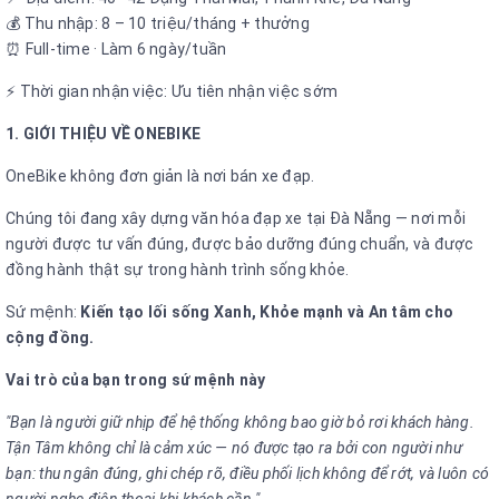
💰 Thu nhập: 8 – 10 triệu/tháng + thưởng
⏰ Full-time · Làm 6 ngày/tuần
⚡ Thời gian nhận việc: Ưu tiên nhận việc sớm
1. GIỚI THIỆU VỀ ONEBIKE
OneBike không đơn giản là nơi bán xe đạp.
Chúng tôi đang xây dựng văn hóa đạp xe tại Đà Nẵng — nơi mỗi
người được tư vấn đúng, được bảo dưỡng đúng chuẩn, và được
đồng hành thật sự trong hành trình sống khỏe.
Sứ mệnh:
Kiến tạo lối sống Xanh, Khỏe mạnh và An tâm cho
cộng đồng.
Vai trò của bạn trong sứ mệnh này
"Bạn là người giữ nhịp để hệ thống không bao giờ bỏ rơi khách hàng.
Tận Tâm không chỉ là cảm xúc — nó được tạo ra bởi con người như
bạn: thu ngân đúng, ghi chép rõ, điều phối lịch không để rớt, và luôn có
người nghe điện thoại khi khách cần."