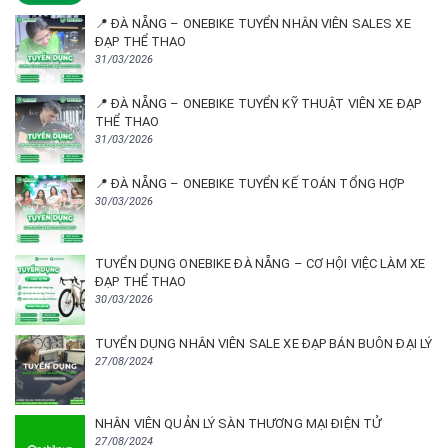
📍 ĐÀ NẴNG – ONEBIKE TUYỂN NHÂN VIÊN SALES XE
ĐẠP THỂ THAO
31/03/2026
📍 ĐÀ NẴNG – ONEBIKE TUYỂN KỸ THUẬT VIÊN XE ĐẠP
THỂ THAO
31/03/2026
📍 ĐÀ NẴNG – ONEBIKE TUYỂN KẾ TOÁN TỔNG HỢP
30/03/2026
TUYỂN DỤNG ONEBIKE ĐÀ NẴNG – CƠ HỘI VIỆC LÀM XE
ĐẠP THỂ THAO
30/03/2026
TUYỂN DỤNG NHÂN VIÊN SALE XE ĐẠP BÁN BUÔN ĐẠI LÝ
27/08/2024
NHÂN VIÊN QUẢN LÝ SÀN THƯƠNG MẠI ĐIỆN TỬ
27/08/2024