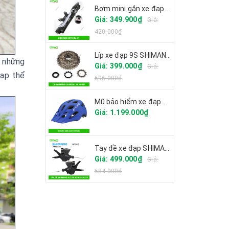
Bơm mini gắn xe đạp GIYO GM-71
Giá: 349.900₫
Giá:
420.000₫
Líp xe đạp 9S SHIMANO CS-HG201
i những
Giá: 399.000₫
Giá:
đạp thể
696.000₫
Mũ bảo hiểm xe đạp GIRO FIXTURE
Giá: 1.199.000₫
Tay đề xe đạp SHIMANO ALTUS SL-M2010 27S
Giá: 499.000₫
Giá:
684.000₫