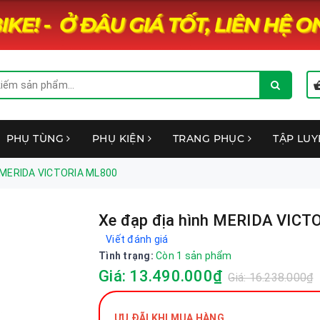
PHỤ TÙNG
PHỤ KIỆN
TRANG PHỤC
TẬP LU
h MERIDA VICTORIA ML800
Xe đạp địa hình MERIDA VIC
Viết đánh giá
Tình trạng:
Còn 1 sản phẩm
Giá: 13.490.000₫
Giá: 16.238.000₫
ƯU ĐÃI KHI MUA HÀNG