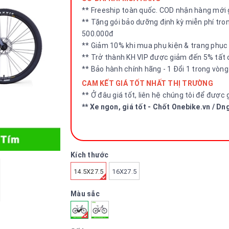
** Freeship toàn quốc. COD nhận hàng mới g
** Tặng gói bảo dưỡng định kỳ miễn phí tro
500.000đ
** Giảm 10% khi mua phụ kiện & trang phục
** Trở thành KH VIP được giảm đến 5% tất
** Bảo hành chính hãng - 1 Đổi 1 trong vòn
CAM KẾT GIÁ TỐT NHẤT THỊ TRƯỜNG
** Ở đâu giá tốt, liên hệ chúng tôi để được 
** Xe ngon, giá tốt - Chốt Onebike.vn / D
Kích thước
14.5X27.5
16X27.5
Màu sắc