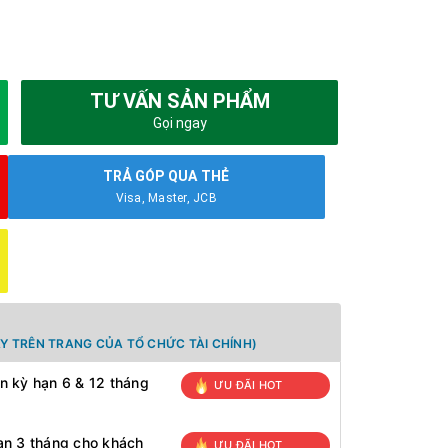
TƯ VẤN SẢN PHẨM
Gọi ngay
TRẢ GÓP QUA THẺ
Visa, Master, JCB
Y TRÊN TRANG CỦA TỔ CHỨC TÀI CHÍNH)
n kỳ hạn 6 & 12 tháng
ƯU ĐÃI HOT
ạn 3 tháng cho khách
ƯU ĐÃI HOT