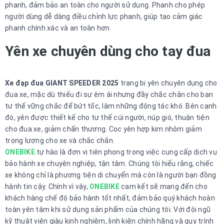
phanh, đảm bảo an toàn cho người sử dụng. Phanh cho phép
người dùng dễ dàng điều chỉnh lực phanh, giúp tạo cảm giác
phanh chính xác và an toàn hơn.
Yên xe chuyên dùng cho tay đua
Xe đạp đua GIANT SPEEDER 2025
trang bị yên chuyên dụng cho
đua xe, mặc dù thiếu đi sự êm ái nhưng đầy chắc chắn cho bạn
tư thế vững chắc để bứt tốc, làm những động tác khó. Bên cạnh
đó, yên được thiết kế cho tư thế cúi người, núp gió, thuận tiện
cho đua xe, giảm chấn thương. Cọc yên hợp kim nhôm giảm
trọng lượng cho xe và chắc chắn.
ONEBIKE
tự hào là đơn vị tiên phong trong việc cung cấp dịch vụ
bảo hành xe chuyên nghiệp, tận tâm. Chúng tôi hiểu rằng, chiếc
xe không chỉ là phương tiện di chuyển mà còn là người bạn đồng
hành tin cậy. Chính vì vậy,
ONEBIKE
cam kết sẽ mang đến cho
khách hàng chế độ bảo hành tốt nhất, đảm bảo quý khách hoàn
toàn yên tâm khi sử dụng sản phẩm của chúng tôi. Với đội ngũ
kỹ thuật viên giàu kinh nghiệm, linh kiện chính hãng và quy trình