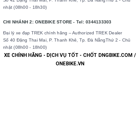
nhật (08h00 - 18h30)
CHI NHÁNH 2: ONEBIKE STORE - Tel: 0344133303
Đại lý xe đạp TREK chính hãng – Authorized TREK Dealer
Số 40 Đặng Thai Mai, P. Thanh Khê, Tp. Đà NẵngThứ 2 - Chủ
nhật (08h00 - 18h00)
XE CHÍNH HÃNG - DỊCH VỤ TỐT - CHỐT DNGBIKE.COM /
ONEBIKE.VN
#xedap #xedapchinhhang #xedapthethao #xedapdua
#xedapdiahinh #xedapduongpho #xedapFixedgear
#xedaphocsinh #xedaptrolucdien #xedapgiant #xedapgrand
#xedaptrek #xedaptwitter #xedaptrinx #xedapcali
#xedapgalaxy #phutungxedap #phukienxedap
#Trangphucxedap #suachuaxedap #xedapdanang #xedapnu
#xedapdien #xedapdienmini #xedapgap #xedapgapgon
#Fixedgear #xedapfixedgear #xedapkhongphanh
#xedapgap3khuc