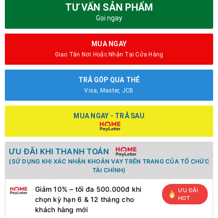
TƯ VẤN SẢN PHẨM
Gọi ngay
MUA NGAY
Giao Tận Nơi Hoặc Nhận Tại Cửa Hàng
TRẢ GÓP QUA THẺ
Visa, Master, JCB
MUA NGAY - TRẢ SAU
ƯU ĐÃI KHI THANH TOÁN
(SỬ DỤNG KHI XÁC NHẬN KHOẢN VAY TRÊN TRANG CỦA TỔ CHỨC
TÀI CHÍNH)
Giảm 10% – tối đa 500.000đ khi
ƯU ĐÃI
HOT
chọn kỳ hạn 6 & 12 tháng cho
khách hàng mới