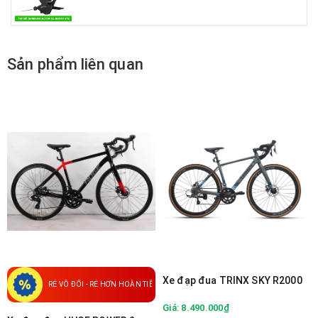
Sản phẩm liên quan
Xe đạp đua TRINX SKY R2000
RẺ VÔ ĐỐI - RẺ HƠN HOÀN TIỀN
Giá: 8.490.000₫