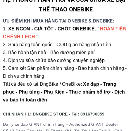
THỂ THAO ONEBIKE
ƯU ĐIỂM KHI MUA HÀNG TẠI ONEBIKE & DNGBIKE:
1.
XE NGON - GIÁ TỐT - CHỐT ONEBIKE: “
HOÀN TIỀN
CHÊNH LỆCH
”
2. Ship hàng toàn quốc - COD giao hàng nhận tiền
3. Bảo hành tận nhà - Bảo dưỡng miễn phí
4. Dịch vụ sửa chữa bảo dưỡng chuyên nghiệp
5. Cam kết Sản phẩm chính hãng - Bảo hành chính hãng -
Dịch vụ chính hãng
Tất cả đều có tại DngBike / OneBike:
Xe đạp - Trang
phục - Phụ tùng - Phụ Kiện - Thực phẩm bổ trợ - Dịch
vụ bảo trì toàn diện
CHI NHÁNH 1: DNGBIKE STORE - Tel: 0916790059
Đại lý xe đạp GIANT chính hãng – Authorized GIANT Dealer
Số 42 Đặng Thai Mai, P. Thanh Khê, Tp. Đà NẵngThứ 2 - Chủ