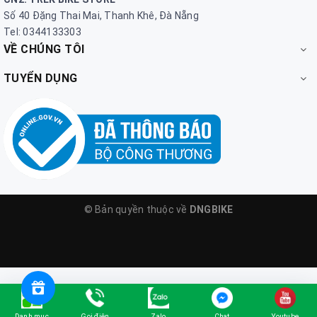
Số 40 Đặng Thai Mai, Thanh Khê, Đà Nẵng
Tel: 0344133303
VỀ CHÚNG TÔI
TUYỂN DỤNG
© Bản quyền thuộc về
DNGBIKE
Danh mục
Gọi điện
Zalo
Chat
Youtube