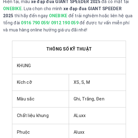
Hiện tại, mẫu
xe đạp đua GIANT SPEEDER 2025
đã có mặt tại
ONEBIKE.
Lựa chọn cho mình
xe đạp đua GIANT SPEEDER
2025
thì hãy đến ngay
ONEBIKE
để trải nghiệm hoặc liên hệ qua
tổng đài
0916 790 059/ 0912 190 059
để được tư vấn miễn phí
và mua hàng online hưởng giá ưu đãi nhé!
THÔNG SỐ KỸ THUẬT
KHUNG
Kích cỡ
XS, S, M
Màu sắc
Ghi, Trắng, Đen
Chất liệu khung
ALuxx
Phuộc
Aluxx