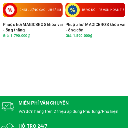
CHẤT LƯỢNG CAO - ƯU ĐÃI KHỦNG
RẺ VÔ ĐỐI - RẺ HƠN HOÀN TIỀN
Phuộc hơi MAGICBROS khóa vai
Phuộc hơi MAGICBROS khóa vai
- ống thẳng
- ống côn
Giá: 1.790.000₫
Giá: 1.590.000₫
MIỄN PHÍ VẬN CHUYỂN
Với đơn hàng trên 2 triệu áp dụng Phụ tùng/Phụ kiện
HỖ TRỢ 24/7