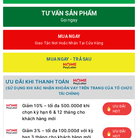
TƯ VẤN SẢN PHẨM
Gọi ngay
MUA NGAY
Giao Tận Nơi Hoặc Nhận Tại Cửa Hàng
MUA NGAY - TRẢ SAU
ƯU ĐÃI KHI THANH TOÁN
(SỬ DỤNG KHI XÁC NHẬN KHOẢN VAY TRÊN TRANG CỦA TỔ CHỨC
TÀI CHÍNH)
Giảm 10% – tối đa 500.000đ khi
ƯU ĐÃI
HOT
chọn kỳ hạn 6 & 12 tháng cho
khách hàng mới
Giảm 3% – tối đa 100.000đ với kỳ
ƯU ĐÃI
HOT
hạn 3 tháng cho khách hàng mới