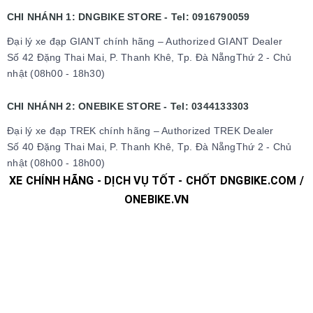
CHI NHÁNH 1: DNGBIKE STORE - Tel: 0916790059
Đại lý xe đạp GIANT chính hãng – Authorized GIANT Dealer
Số 42 Đặng Thai Mai, P. Thanh Khê, Tp. Đà NẵngThứ 2 - Chủ
nhật (08h00 - 18h30)
CHI NHÁNH 2: ONEBIKE STORE - Tel: 0344133303
Đại lý xe đạp TREK chính hãng – Authorized TREK Dealer
Số 40 Đặng Thai Mai, P. Thanh Khê, Tp. Đà NẵngThứ 2 - Chủ
nhật (08h00 - 18h00)
XE CHÍNH HÃNG - DỊCH VỤ TỐT - CHỐT DNGBIKE.COM /
ONEBIKE.VN
#xedap #xedapchinhhang #xedapthethao #xedapdua
#xedapdiahinh #xedapduongpho #xedapFixedgear
#xedaphocsinh #xedaptrolucdien #xedapgiant #xedapgrand
#xedaptrek #xedaptwitter #xedaptrinx #xedapcali
#xedapgalaxy #phutungxedap #phukienxedap
#Trangphucxedap #suachuaxedap #xedapdanang #xedapnu
#xedapdien #xedapdienmini #xedapgap #xedapgapgon