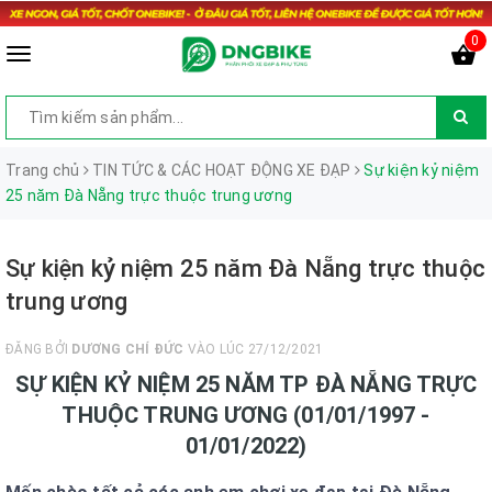
0
Trang chủ
TIN TỨC & CÁC HOẠT ĐỘNG XE ĐẠP
Sự kiện kỷ niệm
25 năm Đà Nẵng trực thuộc trung ương
Sự kiện kỷ niệm 25 năm Đà Nẵng trực thuộc
trung ương
ĐĂNG BỞI
DƯƠNG CHÍ ĐỨC
VÀO LÚC 27/12/2021
SỰ KIỆN KỶ NIỆM 25 NĂM TP ĐÀ NẴNG TRỰC
THUỘC TRUNG ƯƠNG (01/01/1997 -
01/01/2022)