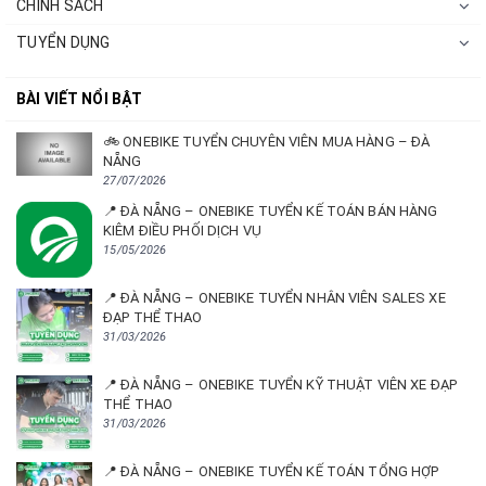
CHÍNH SÁCH
TUYỂN DỤNG
BÀI VIẾT NỔI BẬT
🚲 ONEBIKE TUYỂN CHUYÊN VIÊN MUA HÀNG – ĐÀ
NẴNG
27/07/2026
📍 ĐÀ NẴNG – ONEBIKE TUYỂN KẾ TOÁN BÁN HÀNG
KIÊM ĐIỀU PHỐI DỊCH VỤ
15/05/2026
📍 ĐÀ NẴNG – ONEBIKE TUYỂN NHÂN VIÊN SALES XE
ĐẠP THỂ THAO
31/03/2026
📍 ĐÀ NẴNG – ONEBIKE TUYỂN KỸ THUẬT VIÊN XE ĐẠP
THỂ THAO
31/03/2026
📍 ĐÀ NẴNG – ONEBIKE TUYỂN KẾ TOÁN TỔNG HỢP