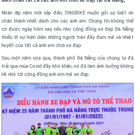
Mến chào tất cả các anh em chơi xe đạp tại Đà Nẵng,
Nhân dịp năm mới sắp đến, DNGBIKE muốn gửi sự biết ơn
chân thành nhất dành cho các anh em. Chúng tôi không thể
có được ngày hôm nay nếu như cộng đồng xe đạp Đà Nẵng
thiếu đi sự hiện diện những người tràn đầy đam mê và nhiệt
huyết của tất cả anh em chơi xe đạp.
Sau một năm vừa qua, thành phố Đà Nẵng của chúng ta đã
trải qua mùa Covid đầy khó khăn, nó đã làm ảnh hưởng không
hề nhỏ tới cộng đồng anh em mê xe đạp.