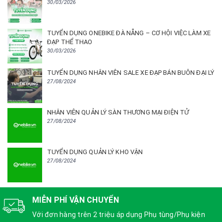
30/03/2026
TUYỂN DỤNG ONEBIKE ĐÀ NẴNG – CƠ HỘI VIỆC LÀM XE
ĐẠP THỂ THAO
30/03/2026
TUYỂN DỤNG NHÂN VIÊN SALE XE ĐẠP BÁN BUÔN ĐẠI LÝ
27/08/2024
NHÂN VIÊN QUẢN LÝ SÀN THƯƠNG MẠI ĐIỆN TỬ
27/08/2024
TUYỂN DỤNG QUẢN LÝ KHO VẬN
27/08/2024
MIỄN PHÍ VẬN CHUYỂN
Với đơn hàng trên 2 triệu áp dụng Phụ tùng/Phụ kiện