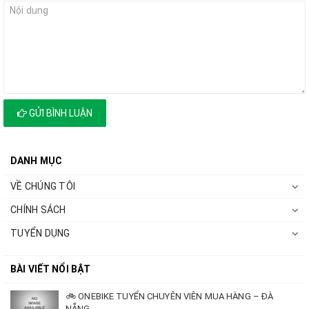
GỬI BÌNH LUẬN
DANH MỤC
VỀ CHÚNG TÔI
CHÍNH SÁCH
TUYỂN DỤNG
BÀI VIẾT NỔI BẬT
🚲 ONEBIKE TUYỂN CHUYÊN VIÊN MUA HÀNG – ĐÀ
NẴNG