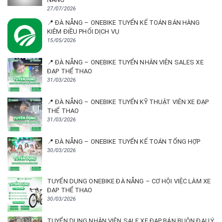
27/07/2026
📍 ĐÀ NẴNG – ONEBIKE TUYỂN KẾ TOÁN BÁN HÀNG
KIÊM ĐIỀU PHỐI DỊCH VỤ
15/05/2026
📍 ĐÀ NẴNG – ONEBIKE TUYỂN NHÂN VIÊN SALES XE
ĐẠP THỂ THAO
31/03/2026
📍 ĐÀ NẴNG – ONEBIKE TUYỂN KỸ THUẬT VIÊN XE ĐẠP
THỂ THAO
31/03/2026
📍 ĐÀ NẴNG – ONEBIKE TUYỂN KẾ TOÁN TỔNG HỢP
30/03/2026
TUYỂN DỤNG ONEBIKE ĐÀ NẴNG – CƠ HỘI VIỆC LÀM XE
ĐẠP THỂ THAO
30/03/2026
TUYỂN DỤNG NHÂN VIÊN SALE XE ĐẠP BÁN BUÔN ĐẠI LÝ