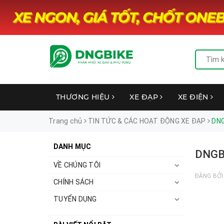
THƯƠNG HIỆU
XE ĐẠP
XE ĐIỆN
Trang chủ
TIN TỨC & CÁC HOẠT ĐỘNG XE ĐẠP
DNG
DANH MỤC
DNGBI
VỀ CHÚNG TÔI
ĐĂNG BỞ
CHÍNH SÁCH
TUYỂN DỤNG