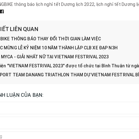
GBIKE thông báo lịch nghỉ tết Dương lịch 2022
,
lịch nghỉ tết Dương l
VIẾT LIÊN QUAN
BIKE THÔNG BÁO THAY ĐỔI THỜI GIAN LÀM VIỆC
C MỪNG LỄ KỶ NIỆM 10 NĂM THÀNH LẬP CLB XE ĐẠP N3H
 MYCA - GIẢI NHẤT NỮ TẠI VIETNAM FESTRIVAL 2023
kiện "VIETNAM FESTRIVAL 2023" được tổ chức tại Bình Thuận từ ng
PORT TEAM DANANG TRIATHLON THAM DỰ VIETNAM FESTRIVAL BÌ
ÌNH LUẬN CỦA BẠN: