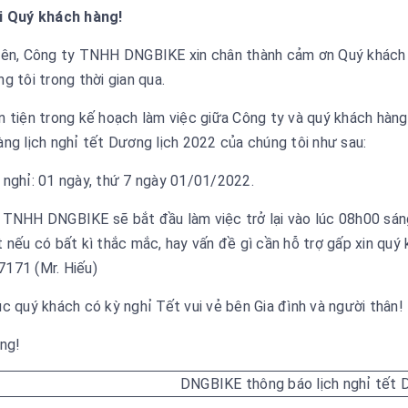
i Quý khách hàng!
iên, Công ty TNHH DNGBIKE xin chân thành cảm ơn Quý khách 
g tôi trong thời gian qua.
n tiện trong kế hoạch làm việc giữa Công ty và quý khách hà
àng lịch nghỉ tết Dương lịch 2022 của chúng tôi như sau:
 nghỉ: 01 ngày, thứ 7 ngày 01/01/2022.
 TNHH DNGBIKE sẽ bắt đầu làm việc trở lại vào lúc 08h00 sáng
 nếu có bất kì thắc mắc, hay vấn đề gì cần hỗ trợ gấp xin quý k
171 (Mr. Hiếu)
c quý khách có kỳ nghỉ Tết vui vẻ bên Gia đình và người thân!
ọng!