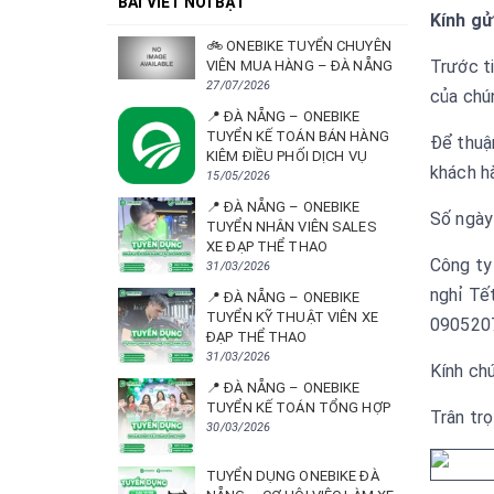
BÀI VIẾT NỔI BẬT
Kính gử
🚲 ONEBIKE TUYỂN CHUYÊN
Trước t
VIÊN MUA HÀNG – ĐÀ NẴNG
27/07/2026
của chún
📍 ĐÀ NẴNG – ONEBIKE
TUYỂN KẾ TOÁN BÁN HÀNG
Để thuậ
KIÊM ĐIỀU PHỐI DỊCH VỤ
khách h
15/05/2026
📍 ĐÀ NẴNG – ONEBIKE
Số ngày
TUYỂN NHÂN VIÊN SALES
XE ĐẠP THỂ THAO
Công ty
31/03/2026
nghỉ Tết
📍 ĐÀ NẴNG – ONEBIKE
TUYỂN KỸ THUẬT VIÊN XE
0905207
ĐẠP THỂ THAO
31/03/2026
Kính chú
📍 ĐÀ NẴNG – ONEBIKE
TUYỂN KẾ TOÁN TỔNG HỢP
Trân tr
30/03/2026
TUYỂN DỤNG ONEBIKE ĐÀ