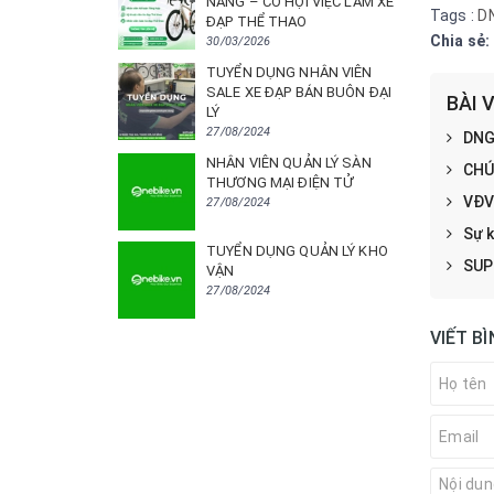
NẴNG – CƠ HỘI VIỆC LÀM XE
Tags :
DN
ĐẠP THỂ THAO
Chia sẻ:
30/03/2026
TUYỂN DỤNG NHÂN VIÊN
SALE XE ĐẠP BÁN BUÔN ĐẠI
BÀI 
LÝ
27/08/2024
DNG
NHÂN VIÊN QUẢN LÝ SÀN
CHÚ
THƯƠNG MẠI ĐIỆN TỬ
VĐV
27/08/2024
Sự 
TUYỂN DỤNG QUẢN LÝ KHO
SUP
VẬN
27/08/2024
VIẾT B