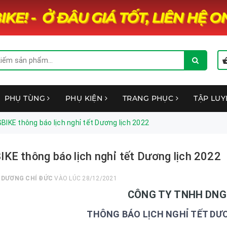
PHỤ TÙNG
PHỤ KIỆN
TRANG PHỤC
TẬP LU
BIKE thông báo lịch nghỉ tết Dương lịch 2022
KE thông báo lịch nghỉ tết Dương lịch 2022
I
DƯƠNG CHÍ ĐỨC
VÀO LÚC 28/12/2021
CÔNG TY TNHH DNG
THÔNG BÁO LỊCH NGHỈ TẾT DƯƠ