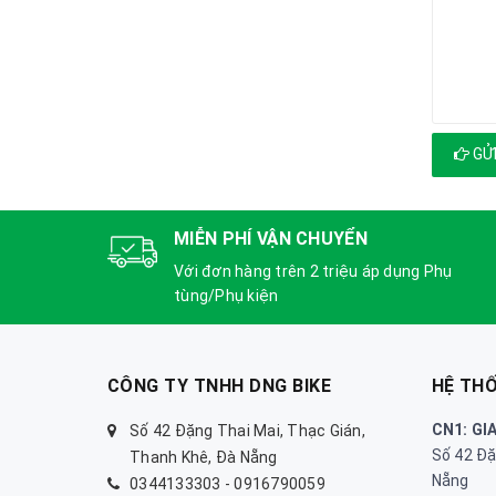
GỬI
MIỄN PHÍ VẬN CHUYỂN
Với đơn hàng trên 2 triệu áp dụng Phụ
tùng/Phụ kiện
CÔNG TY TNHH DNG BIKE
HỆ TH
CN1: GI
Số 42 Đặng Thai Mai, Thạc Gián,
Số 42 Đặ
Thanh Khê, Đà Nẵng
Nẵng
0344133303
-
0916790059