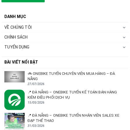
DANH MỤC
VỀ CHÚNG TÔI
CHÍNH SÁCH
TUYỂN DỤNG
BÀI VIẾT NỔI BẬT
🚲 ONEBIKE TUYỂN CHUYÊN VIÊN MUA HÀNG – ĐÀ
NẴNG
27/07/2026
📍 ĐÀ NẴNG – ONEBIKE TUYỂN KẾ TOÁN BÁN HÀNG
KIÊM ĐIỀU PHỐI DỊCH VỤ
15/05/2026
📍 ĐÀ NẴNG – ONEBIKE TUYỂN NHÂN VIÊN SALES XE
ĐẠP THỂ THAO
31/03/2026