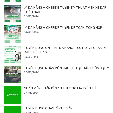
📍 ĐÀ NẴNG – ONEBIKE TUYỂN KỸ THUẬT VIÊN XE ĐẠP
THỂ THAO
31/03/2026
📍 ĐÀ NẴNG – ONEBIKE TUYỂN KẾ TOÁN TỔNG HỢP
30/03/2026
TUYỂN DỤNG ONEBIKE ĐÀ NẴNG – CƠ HỘI VIỆC LÀM XE
ĐẠP THỂ THAO
30/03/2026
TUYỂN DỤNG NHÂN VIÊN SALE XE ĐẠP BÁN BUÔN ĐẠI LÝ
27/08/2024
NHÂN VIÊN QUẢN LÝ SÀN THƯƠNG MẠI ĐIỆN TỬ
27/08/2024
TUYỂN DỤNG QUẢN LÝ KHO VẬN
27/08/2024