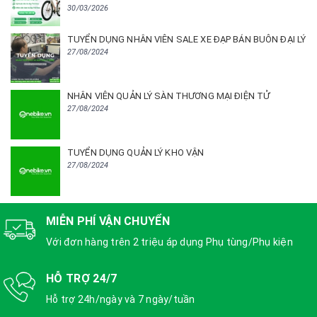
30/03/2026
TUYỂN DỤNG NHÂN VIÊN SALE XE ĐẠP BÁN BUÔN ĐẠI LÝ
27/08/2024
NHÂN VIÊN QUẢN LÝ SÀN THƯƠNG MẠI ĐIỆN TỬ
27/08/2024
TUYỂN DỤNG QUẢN LÝ KHO VẬN
27/08/2024
MIỄN PHÍ VẬN CHUYỂN
Với đơn hàng trên 2 triệu áp dụng Phụ tùng/Phụ kiện
HỖ TRỢ 24/7
Hỗ trợ 24h/ngày và 7 ngày/tuần