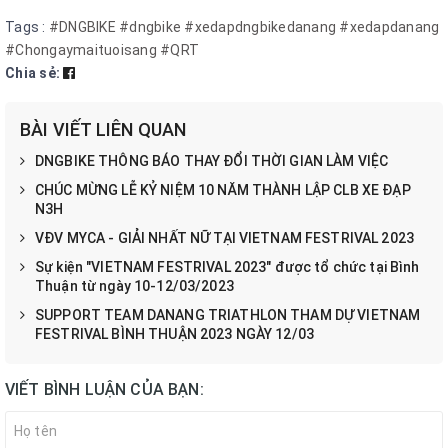
Tags :
#DNGBIKE #dngbike #xedapdngbikedanang #xedapdanang
#Chongaymaituoisang #QRT
Chia sẻ:
BÀI VIẾT LIÊN QUAN
DNGBIKE THÔNG BÁO THAY ĐỔI THỜI GIAN LÀM VIỆC
CHÚC MỪNG LỄ KỶ NIỆM 10 NĂM THÀNH LẬP CLB XE ĐẠP
N3H
VĐV MYCA - GIẢI NHẤT NỮ TẠI VIETNAM FESTRIVAL 2023
Sự kiện "VIETNAM FESTRIVAL 2023" được tổ chức tại Bình
Thuận từ ngày 10-12/03/2023
SUPPORT TEAM DANANG TRIATHLON THAM DỰ VIETNAM
FESTRIVAL BÌNH THUẬN 2023 NGÀY 12/03
VIẾT BÌNH LUẬN CỦA BẠN: