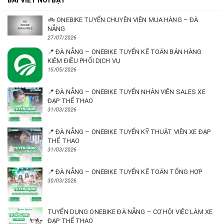
BÀI VIẾT NỔI BẬT
🚲 ONEBIKE TUYỂN CHUYÊN VIÊN MUA HÀNG – ĐÀ
NẴNG
27/07/2026
📍 ĐÀ NẴNG – ONEBIKE TUYỂN KẾ TOÁN BÁN HÀNG
KIÊM ĐIỀU PHỐI DỊCH VỤ
15/05/2026
📍 ĐÀ NẴNG – ONEBIKE TUYỂN NHÂN VIÊN SALES XE
ĐẠP THỂ THAO
31/03/2026
📍 ĐÀ NẴNG – ONEBIKE TUYỂN KỸ THUẬT VIÊN XE ĐẠP
THỂ THAO
31/03/2026
📍 ĐÀ NẴNG – ONEBIKE TUYỂN KẾ TOÁN TỔNG HỢP
30/03/2026
TUYỂN DỤNG ONEBIKE ĐÀ NẴNG – CƠ HỘI VIỆC LÀM XE
ĐẠP THỂ THAO