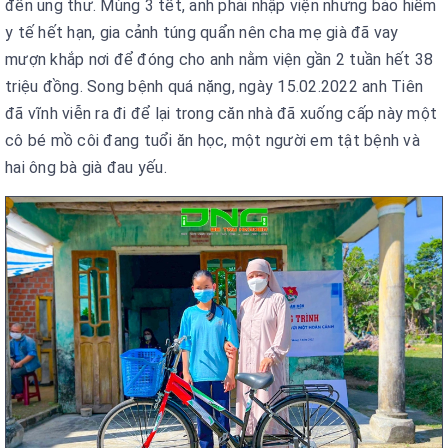
đến ung thư. Mùng 3 tết, anh phải nhập viện nhưng bảo hiểm
y tế hết hạn, gia cảnh túng quẩn nên cha mẹ già đã vay
mượn khắp nơi để đóng cho anh nằm viện gần 2 tuần hết 38
triệu đồng. Song bệnh quá nặng, ngày 15.02.2022 anh Tiên
đã vĩnh viễn ra đi để lại trong căn nhà đã xuống cấp này một
cô bé mồ côi đang tuổi ăn học, một người em tật bệnh và
hai ông bà già đau yếu.