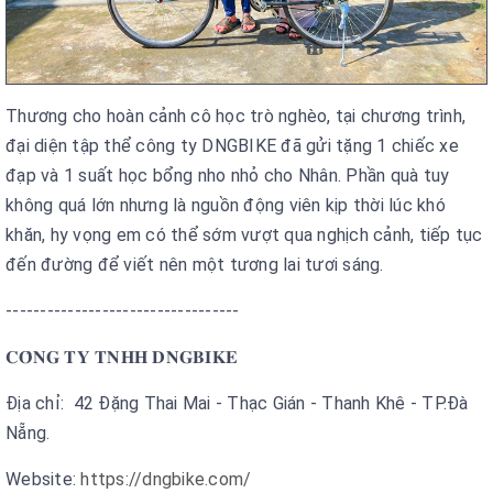
Thương cho hoàn cảnh cô học trò nghèo, tại chương trình,
đại diện tập thể công ty DNGBIKE đã gửi tặng 1 chiếc xe
đạp và 1 suất học bổng nho nhỏ cho Nhân. Phần quà tuy
không quá lớn nhưng là nguồn động viên kịp thời lúc khó
khăn, hy vọng em có thể sớm vượt qua nghịch cảnh, tiếp tục
đến đường để viết nên một tương lai tươi sáng.
----------------------------------
𝐂𝐎̂𝐍𝐆 𝐓𝐘 𝐓𝐍𝐇𝐇 𝐃𝐍𝐆𝐁𝐈𝐊𝐄
Địa chỉ: 42 Đặng Thai Mai - Thạc Gián - Thanh Khê - TP.Đà
Nẵng.
Website:
https://dngbike.com/