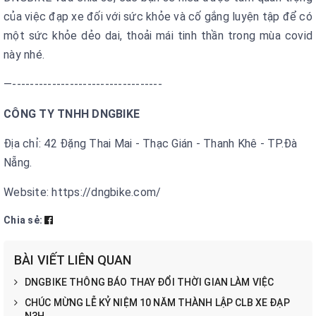
của việc đạp xe đối với sức khỏe và cố gắng luyện tập để có
một sức khỏe dẻo dai, thoải mái tinh thần trong mùa covid
này nhé.
—----------------------------------
CÔNG TY TNHH DNGBIKE
Địa chỉ: 42 Đặng Thai Mai - Thạc Gián - Thanh Khê - TP.Đà
Nẵng.
Website: https://dngbike.com/
Chia sẻ:
BÀI VIẾT LIÊN QUAN
DNGBIKE THÔNG BÁO THAY ĐỔI THỜI GIAN LÀM VIỆC
CHÚC MỪNG LỄ KỶ NIỆM 10 NĂM THÀNH LẬP CLB XE ĐẠP