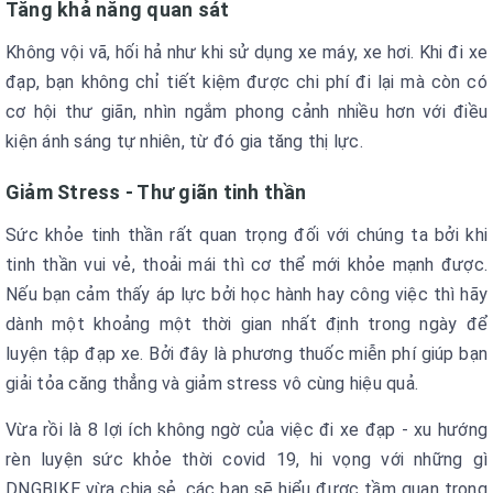
Tăng khả năng quan sát
Không vội vã, hối hả như khi sử dụng xe máy, xe hơi. Khi đi xe
đạp, bạn không chỉ tiết kiệm được chi phí đi lại mà còn có
cơ hội thư giãn, nhìn ngắm phong cảnh nhiều hơn với điều
kiện ánh sáng tự nhiên, từ đó gia tăng thị lực.
Giảm Stress - Thư giãn tinh thần
Sức khỏe tinh thần rất quan trọng đối với chúng ta bởi khi
tinh thần vui vẻ, thoải mái thì cơ thể mới khỏe mạnh được.
Nếu bạn cảm thấy áp lực bởi học hành hay công việc thì hãy
dành một khoảng một thời gian nhất định trong ngày để
luyện tập đạp xe. Bởi đây là phương thuốc miễn phí giúp bạn
giải tỏa căng thẳng và giảm stress vô cùng hiệu quả.
Vừa rồi là 8 lợi ích không ngờ của việc đi xe đạp - xu hướng
rèn luyện sức khỏe thời covid 19, hi vọng với những gì
DNGBIKE vừa chia sẻ, các bạn sẽ hiểu được tầm quan trọng