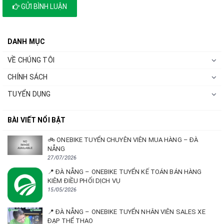
GỬI BÌNH LUẬN
DANH MỤC
VỀ CHÚNG TÔI
CHÍNH SÁCH
TUYỂN DỤNG
BÀI VIẾT NỔI BẬT
🚲 ONEBIKE TUYỂN CHUYÊN VIÊN MUA HÀNG – ĐÀ
NẴNG
27/07/2026
📍 ĐÀ NẴNG – ONEBIKE TUYỂN KẾ TOÁN BÁN HÀNG
KIÊM ĐIỀU PHỐI DỊCH VỤ
15/05/2026
📍 ĐÀ NẴNG – ONEBIKE TUYỂN NHÂN VIÊN SALES XE
ĐẠP THỂ THAO