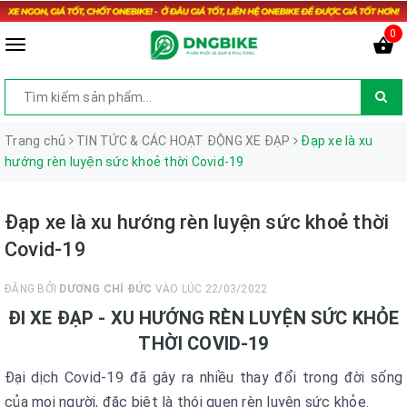
0
Trang chủ
TIN TỨC & CÁC HOẠT ĐỘNG XE ĐẠP
Đạp xe là xu
hướng rèn luyện sức khoẻ thời Covid-19
Đạp xe là xu hướng rèn luyện sức khoẻ thời
Covid-19
ĐĂNG BỞI
DƯƠNG CHÍ ĐỨC
VÀO LÚC 22/03/2022
ĐI XE ĐẠP - XU HƯỚNG RÈN LUYỆN SỨC KHỎE
THỜI COVID-19
Đại dịch Covid-19 đã gây ra nhiều thay đổi trong đời sống
của mọi người, đặc biệt là thói quen rèn luyện sức khỏe.