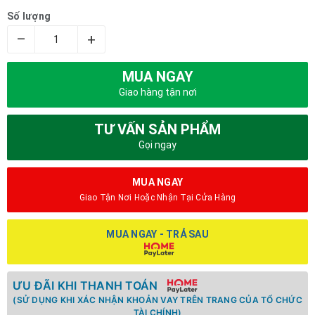
Số lượng
–
+
MUA NGAY
Giao hàng tận nơi
TƯ VẤN SẢN PHẨM
Gọi ngay
MUA NGAY
Giao Tận Nơi Hoặc Nhận Tại Cửa Hàng
MUA NGAY - TRẢ SAU
ƯU ĐÃI KHI THANH TOÁN
(SỬ DỤNG KHI XÁC NHẬN KHOẢN VAY TRÊN TRANG CỦA TỔ CHỨC
TÀI CHÍNH)