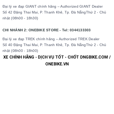
Đại lý xe đạp GIANT chính hãng – Authorized GIANT Dealer
Số 42 Đặng Thai Mai, P. Thanh Khê, Tp. Đà NẵngThứ 2 - Chủ
nhật (08h00 - 18h30)
CHI NHÁNH 2: ONEBIKE STORE - Tel: 0344133303
Đại lý xe đạp TREK chính hãng – Authorized TREK Dealer
Số 40 Đặng Thai Mai, P. Thanh Khê, Tp. Đà NẵngThứ 2 - Chủ
nhật (08h00 - 18h00)
XE CHÍNH HÃNG - DỊCH VỤ TỐT - CHỐT DNGBIKE.COM /
ONEBIKE.VN
#xedap #xedapchinhhang #xedapthethao #xedapdua
#xedapdiahinh #xedapduongpho #xedapFixedgear
#xedaphocsinh #xedaptrolucdien #xedapgiant #xedapgrand
#xedaptrek #xedaptwitter #xedaptrinx #xedapcali
#xedapgalaxy #phutungxedap #phukienxedap
#Trangphucxedap #suachuaxedap #xedapdanang #xedapnu
#xedapdien #xedapdienmini #xedapgap #xedapgapgon
#Fixedgear #xedapfixedgear #xedapkhongphanh