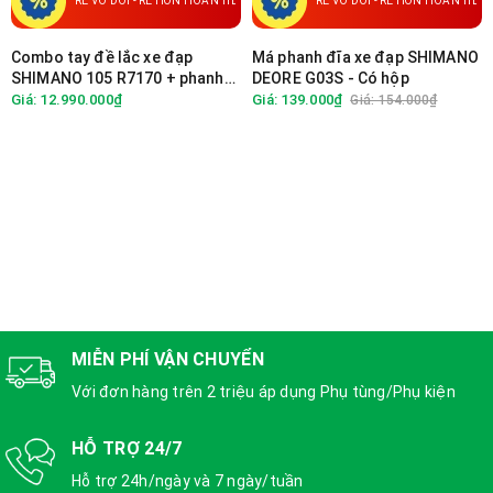
RẺ VÔ ĐỐI - RẺ HƠN HOÀN TIỀN
RẺ VÔ ĐỐI - RẺ HƠN HOÀN TIỀN
Combo tay đề lắc xe đạp
Má phanh đĩa xe đạp SHIMANO
SHIMANO 105 R7170 + phanh
DEORE G03S - Có hộp
dầu R7170
Giá: 12.990.000₫
Giá: 139.000₫
Giá: 154.000₫
MIỄN PHÍ VẬN CHUYỂN
Với đơn hàng trên 2 triệu áp dụng Phụ tùng/Phụ kiện
HỖ TRỢ 24/7
Hỗ trợ 24h/ngày và 7 ngày/tuần