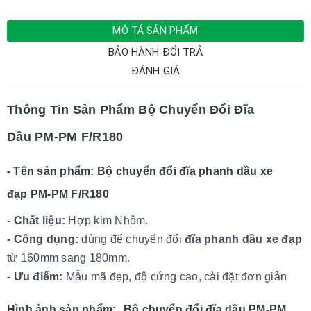
MÔ TẢ SẢN PHẨM
BẢO HÀNH ĐỔI TRẢ
ĐÁNH GIÁ
Thông Tin Sản Phẩm Bộ Chuyển Đổi Đĩa
Dầu PM-PM F/R180
- Tên sản phẩm:
Bộ chuyển đổi đĩa phanh dầu xe
đạp PM-PM F/R180
- Chất liệu:
Hợp kim Nhôm.
- Công dụng:
dùng để chuyển đổi
đĩa phanh dầu xe đạp
từ 160mm sang 180mm.
- Ưu điểm:
Mẫu mã đẹp, độ cứng cao, cài đặt đơn giản
Hình ảnh sản phẩm:
Bộ chuyển đổi đĩa dầu PM-PM