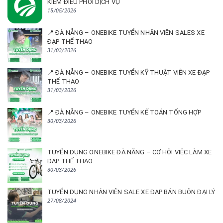
KIÊM ĐIỀU PHỐI DỊCH VỤ
15/05/2026
📍 ĐÀ NẴNG – ONEBIKE TUYỂN NHÂN VIÊN SALES XE
ĐẠP THỂ THAO
31/03/2026
📍 ĐÀ NẴNG – ONEBIKE TUYỂN KỸ THUẬT VIÊN XE ĐẠP
THỂ THAO
31/03/2026
📍 ĐÀ NẴNG – ONEBIKE TUYỂN KẾ TOÁN TỔNG HỢP
30/03/2026
TUYỂN DỤNG ONEBIKE ĐÀ NẴNG – CƠ HỘI VIỆC LÀM XE
ĐẠP THỂ THAO
30/03/2026
TUYỂN DỤNG NHÂN VIÊN SALE XE ĐẠP BÁN BUÔN ĐẠI LÝ
27/08/2024