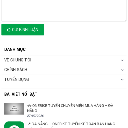
GỬI BÌNH LUẬN
DANH MỤC
VỀ CHÚNG TÔI
CHÍNH SÁCH
TUYỂN DỤNG
BÀI VIẾT NỔI BẬT
🚲 ONEBIKE TUYỂN CHUYÊN VIÊN MUA HÀNG – ĐÀ
NẴNG
27/07/2026
📍 ĐÀ NẴNG – ONEBIKE TUYỂN KẾ TOÁN BÁN HÀNG