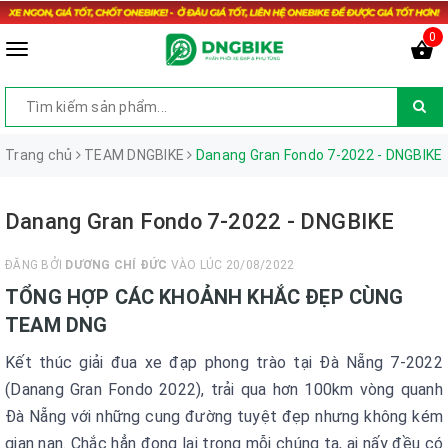
0
Trang chủ
TEAM DNGBIKE
Danang Gran Fondo 7-2022 - DNGBIKE
Danang Gran Fondo 7-2022 - DNGBIKE
ĐĂNG BỞI
DƯƠNG CHÍ ĐỨC
VÀO LÚC 20/08/2022
TỔNG HỢP CÁC KHOẢNH KHẮC ĐẸP CÙNG
TEAM DNG
Kết thúc giải đua xe đạp phong trào tại Đà Nẵng 7-2022
(Danang Gran Fondo 2022), trải qua hơn 100km vòng quanh
Đà Nẵng với những cung đường tuyệt đẹp nhưng không kém
gian nan. Chắc hẳn đọng lại trong mỗi chúng ta, ai nấy đều có