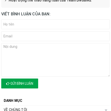
Hoạt động thể thao hàng tuần của Team DNGBIKE
VIẾT BÌNH LUẬN CỦA BẠN:
GỬI BÌNH LUẬN
DANH MỤC
VỀ CHÚNG TÔI