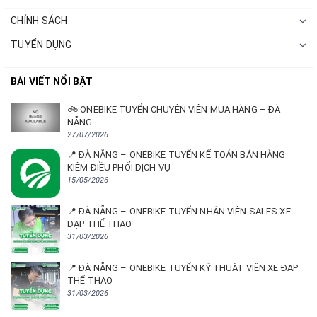
CHÍNH SÁCH
TUYỂN DỤNG
BÀI VIẾT NỔI BẬT
🚲 ONEBIKE TUYỂN CHUYÊN VIÊN MUA HÀNG – ĐÀ
NẴNG
27/07/2026
📍 ĐÀ NẴNG – ONEBIKE TUYỂN KẾ TOÁN BÁN HÀNG
KIÊM ĐIỀU PHỐI DỊCH VỤ
15/05/2026
📍 ĐÀ NẴNG – ONEBIKE TUYỂN NHÂN VIÊN SALES XE
ĐẠP THỂ THAO
31/03/2026
📍 ĐÀ NẴNG – ONEBIKE TUYỂN KỸ THUẬT VIÊN XE ĐẠP
THỂ THAO
31/03/2026