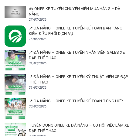
🚲 ONEBIKE TUYỂN CHUYÊN VIÊN MUA HÀNG – ĐÀ
NẴNG
27/07/2026
📍 ĐÀ NẴNG – ONEBIKE TUYỂN KẾ TOÁN BÁN HÀNG
KIÊM ĐIỀU PHỐI DỊCH VỤ
15/05/2026
📍 ĐÀ NẴNG – ONEBIKE TUYỂN NHÂN VIÊN SALES XE
ĐẠP THỂ THAO
31/03/2026
📍 ĐÀ NẴNG – ONEBIKE TUYỂN KỸ THUẬT VIÊN XE ĐẠP
THỂ THAO
31/03/2026
📍 ĐÀ NẴNG – ONEBIKE TUYỂN KẾ TOÁN TỔNG HỢP
30/03/2026
TUYỂN DỤNG ONEBIKE ĐÀ NẴNG – CƠ HỘI VIỆC LÀM XE
ĐẠP THỂ THAO