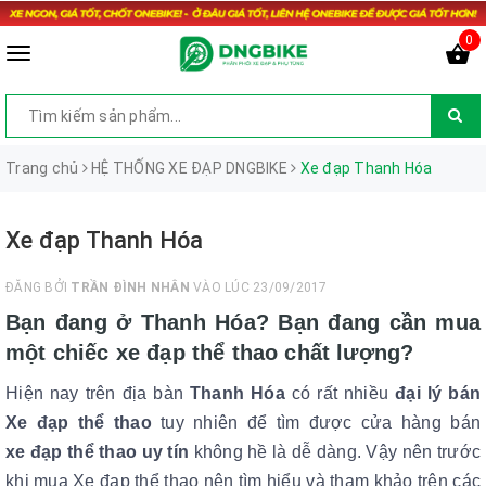
0
Trang chủ
HỆ THỐNG XE ĐẠP DNGBIKE
Xe đạp Thanh Hóa
Xe đạp Thanh Hóa
ĐĂNG BỞI
TRẦN ĐÌNH NHÂN
VÀO LÚC 23/09/2017
Bạn đang ở
Thanh Hóa?
Bạn đang cần mua
một chiếc xe đạp thể thao chất lượng?
Hiện nay trên địa bàn
Thanh Hóa
có rất nhiều
đại lý bán
Xe đạp thể thao
tuy nhiên để tìm được cửa hàng bán
xe đạp thể thao uy tín
không hề là dễ dàng. Vậy nên trước
khi mua Xe đạp thể thao nên tìm hiểu và tham khảo trên các