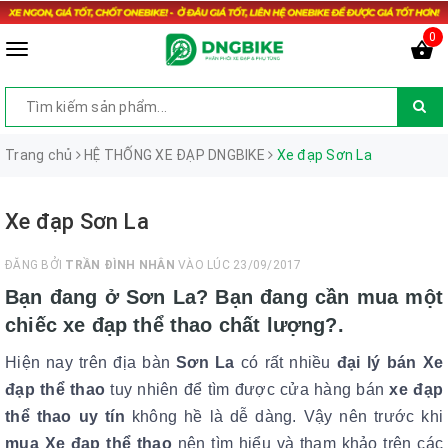
0
Trang chủ
HỆ THỐNG XE ĐẠP DNGBIKE
Xe đạp Sơn La
Xe đạp Sơn La
ĐĂNG BỞI
TRẦN ĐÌNH NHÂN
VÀO LÚC 23/09/2017
Bạn đang ở Sơn La? Bạn đang cần mua một
chiếc xe đạp thể thao chất lượng?.
Hiện nay trên địa bàn
Sơn La
có rất nhiều
đại lý bán
Xe
đạp thể thao
tuy nhiên để tìm được cửa hàng bán
xe đạp
thể thao uy tín
không hề là dễ dàng. Vậy nên trước khi
mua Xe đạp thể thao
nên tìm hiểu và tham khảo trên các