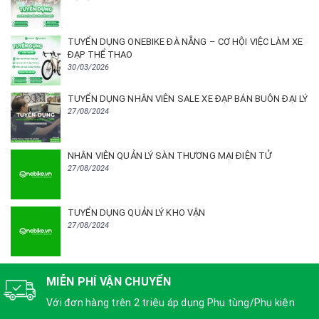
TUYỂN DỤNG ONEBIKE ĐÀ NẴNG – CƠ HỘI VIỆC LÀM XE
ĐẠP THỂ THAO
30/03/2026
TUYỂN DỤNG NHÂN VIÊN SALE XE ĐẠP BÁN BUÔN ĐẠI LÝ
27/08/2024
NHÂN VIÊN QUẢN LÝ SÀN THƯƠNG MẠI ĐIỆN TỬ
27/08/2024
TUYỂN DỤNG QUẢN LÝ KHO VẬN
27/08/2024
MIỄN PHÍ VẬN CHUYỂN
Với đơn hàng trên 2 triệu áp dụng Phụ tùng/Phụ kiện