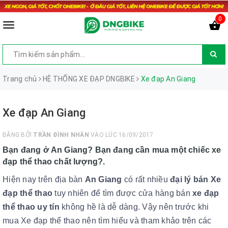
0
Trang chủ
HỆ THỐNG XE ĐẠP DNGBIKE
Xe đạp An Giang
Xe đạp An Giang
ĐĂNG BỞI
TRẦN ĐÌNH NHÂN
VÀO LÚC 16/09/2017
Bạn đang ở
An Giang?
Bạn đang cần mua một chiếc
xe
đạp thể thao chất lượng?
.
Hiện nay trên địa bàn
An Giang
có rất nhiều
đại lý bán Xe
đạp thể thao
tuy nhiên để tìm được cửa hàng bán
xe đạp
thể thao uy tín
không hề là dễ dàng. Vậy nên trước khi
mua Xe đạp thể thao nên tìm hiểu và tham khảo trên các