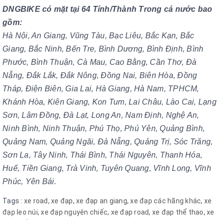
DNGBIKE có mặt tại 64 Tỉnh/Thành Trong cả nước bao
gồm:
Hà Nội, An Giang, Vũng Tàu, Bạc Liêu, Bắc Kạn, Bắc
Giang, Bắc Ninh, Bến Tre, Bình Dương, Bình Định, Bình
Phước, Bình Thuận, Cà Mau, Cao Bằng, Cần Thơ, Đà
Nẵng, Đắk Lắk, Đắk Nông, Đồng Nai, Biên Hòa, Đồng
Tháp, Điện Biên, Gia Lai, Hà Giang, Hà Nam, TPHCM,
Khánh Hòa, Kiên Giang, Kon Tum, Lai Châu, Lào Cai, Lạng
Sơn, Lâm Đồng, Đà Lạt, Long An, Nam Định, Nghệ An,
Ninh Bình, Ninh Thuận, Phú Thọ, Phú Yên, Quảng Bình,
Quảng Nam, Quảng Ngãi, Đà Nẵng, Quảng Trị, Sóc Trăng,
Sơn La, Tây Ninh, Thái Bình, Thái Nguyên, Thanh Hóa,
Huế, Tiền Giang, Trà Vinh, Tuyên Quang, Vĩnh Long,
Vĩnh
Phúc, Yên Bái
.
Tags :
xe road
,
xe đạp
,
xe đạp an giang
,
xe đạp các hãng khác
,
xe
đạp leo núi
,
xe đạp nguyên chiếc
,
xe đạp road
,
xe đạp thể thao
,
xe