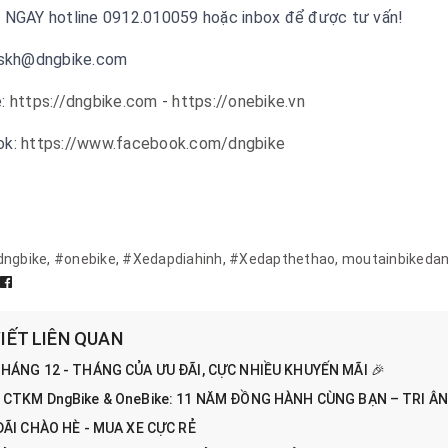
 NGAY hotline 0912.010059 hoặc inbox để được tư vấn!
cskh@dngbike.com
e:
https://dngbike.com
-
https://onebike.vn
ok:
https://www.facebook.com/dngbike
dngbike
,
#onebike
,
#Xedapdiahinh
,
#Xedapthethao
,
moutainbikeda
VIẾT LIÊN QUAN
♂️ THÁNG 12 - THÁNG CỦA ƯU ĐÃI, CỰC NHIỀU KHUYẾN MÃI 🎉
 CTKM DngBike & OneBike: 11 NĂM ĐỒNG HÀNH CÙNG BẠN – TRI Â
ĐÃI CHÀO HÈ - MUA XE CỰC RẺ