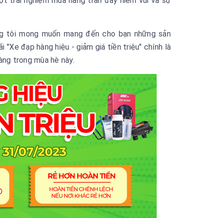
t trải nghiệm mua hàng tràn đầy niềm vui và sự
úng tôi mong muốn mang đến cho bạn những sản
"Xe đạp hàng hiệu - giảm giá tiền triệu" chính là
ng trong mùa hè này.