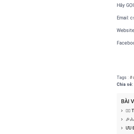
Hãy GỌI
Email: 
Websit
Facebo
Tags :
#
Chia sẻ:
BÀI 
🚴‍
🎉
ƯU 