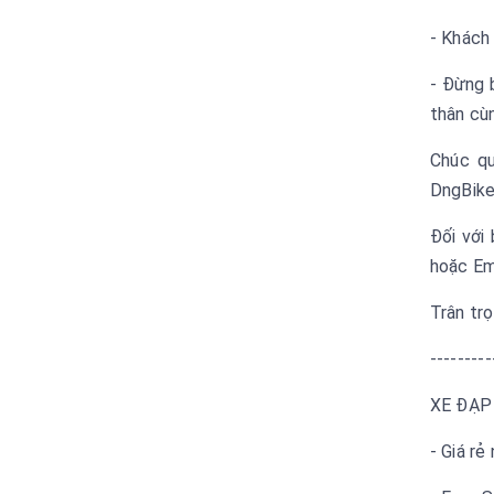
- Khách
- Đừng 
thân cù
️Chúc q
DngBike
Đối với
hoặc Em
Trân tr
---------
XE ĐẠP
- Giá rẻ