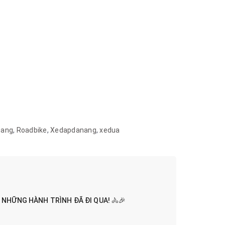
nang
,
Roadbike
,
Xedapdanang
,
xedua
N NHỮNG HÀNH TRÌNH ĐÃ ĐI QUA! 🚴🎉