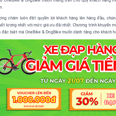
iệu".OneBike & DngBike muốn mang đến cho quý khách hàng mộ
m.
ơng châm luôn đặt quyền lợi khách hàng lên hàng đầu, ch
t lượng nhất với mức giá ưu đãi nhất. Chương trình khuyến mãi 
 đặc biệt mà OneBike & DngBike muốn dành tặng cho khách hà