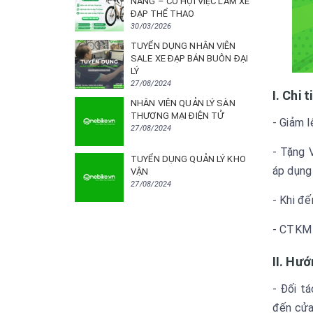
NẴNG – CƠ HỘI VIỆC LÀM XE
ĐẠP THỂ THAO
30/03/2026
TUYỂN DỤNG NHÂN VIÊN
SALE XE ĐẠP BÁN BUÔN ĐẠI
LÝ
27/08/2024
I. Chi 
NHÂN VIÊN QUẢN LÝ SÀN
THƯƠNG MẠI ĐIỆN TỬ
- Giảm 
27/08/2024
- Tặng 
TUYỂN DỤNG QUẢN LÝ KHO
áp dụng
VẬN
27/08/2024
- Khi đ
- CTKM 
II. Hư
- Đối t
đến cửa