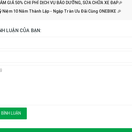
IẢM GIÁ 50% CHI PHÍ DỊCH VỤ BẢO DƯỠNG, SỬA CHỮA XE ĐẠP🎉
ỷ Niệm 10 Năm Thành Lập - Ngập Tràn Ưu Đãi Cùng ONEBIKE 🎉
ÌNH LUẬN CỦA BẠN:
 BÌNH LUẬN