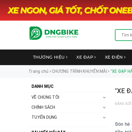
THƯƠNG HIỆU
XE ĐẠP
XE ĐIỆN
Trang chủ
CHƯƠNG TRÌNH KHUYẾN MÃI
"XE ĐẠP HÀ
DANH MỤC
"XE Đ
VỀ CHÚNG TÔI
ĐĂNG BỞ
CHÍNH SÁCH
TUYỂN DỤNG
Đón hè 