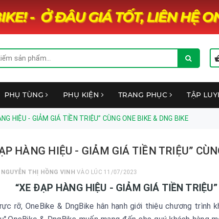
PHỤ TÙNG
PHỤ KIỆN
TRANG PHỤC
TẬP LU
NG HIỆU - GIẢM GIÁ TIỀN TRIỆU” CÙNG ONE BIKE & DNG BIKE
ẠP HÀNG HIỆU - GIẢM GIÁ TIỀN TRIỆU” CÙN
I
NGUYỄN THỊ HỒNG VINH
VÀO LÚC 11/07/2023
“XE ĐẠP HÀNG HIỆU - GIẢM GIÁ TIỀN TRIỆU
rực rỡ, OneBike & DngBike hân hạnh giới thiệu chương trình k