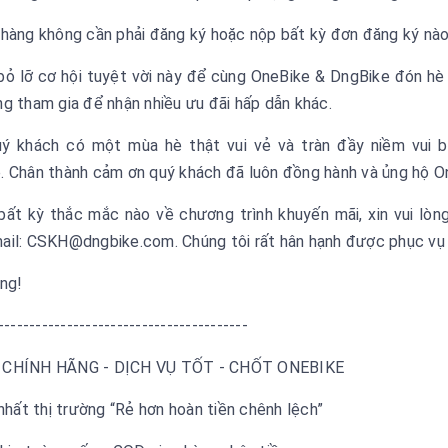
 hàng không cần phải đăng ký hoặc nộp bất kỳ đơn đăng ký nào
bỏ lỡ cơ hội tuyệt vời này để cùng OneBike & DngBike đón hè 
ng tham gia để nhận nhiều ưu đãi hấp dẫn khác.
uý khách có một mùa hè thật vui vẻ và tràn đầy niềm vui
. Chân thành cảm ơn quý khách đã luôn đồng hành và ủng hộ On
 bất kỳ thắc mắc nào về chương trình khuyến mãi, xin vui lòn
ail: CSKH@dngbike.com. Chúng tôi rất hân hạnh được phục vụ
ọng!
----------------------------------------
 CHÍNH HÃNG - DỊCH VỤ TỐT - CHỐT ONEBIKE
 nhất thị trường “Rẻ hơn hoàn tiền chênh lệch”