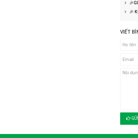
🎉G
🎉 K
VIẾT B
GỬI