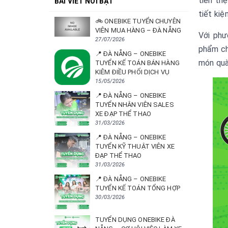
tiền tr
BÀI VIẾT NỔI BẬT
tiết kiệ
🚲 ONEBIKE TUYỂN CHUYÊN
VIÊN MUA HÀNG – ĐÀ NẴNG
Với phư
27/07/2026
phẩm chấ
📍 ĐÀ NẴNG – ONEBIKE
món quà
TUYỂN KẾ TOÁN BÁN HÀNG
KIÊM ĐIỀU PHỐI DỊCH VỤ
15/05/2026
📍 ĐÀ NẴNG – ONEBIKE
TUYỂN NHÂN VIÊN SALES
XE ĐẠP THỂ THAO
31/03/2026
📍 ĐÀ NẴNG – ONEBIKE
TUYỂN KỸ THUẬT VIÊN XE
ĐẠP THỂ THAO
31/03/2026
📍 ĐÀ NẴNG – ONEBIKE
TUYỂN KẾ TOÁN TỔNG HỢP
30/03/2026
TUYỂN DỤNG ONEBIKE ĐÀ