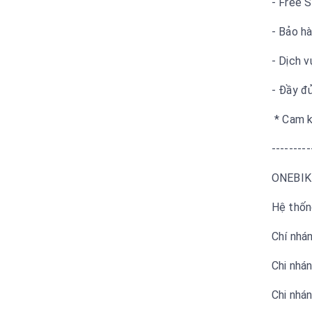
- Free 
- Bảo h
- Dịch 
- Đầy đ
* Cam k
---------
ONEBIK
Hệ thốn
Chí nhá
Chi nhá
Chi nhá