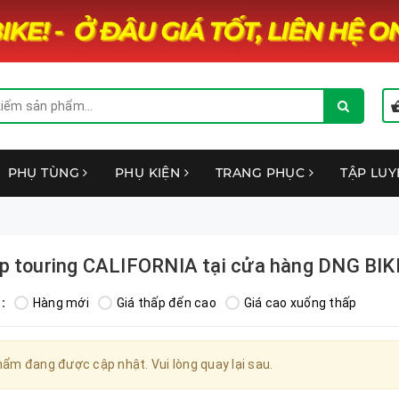
PHỤ TÙNG
PHỤ KIỆN
TRANG PHỤC
TẬP LU
p touring CALIFORNIA tại cửa hàng DNG BIK
:
Hàng mới
Giá thấp đến cao
Giá cao xuống thấp
ẩm đang được cập nhật. Vui lòng quay lại sau.