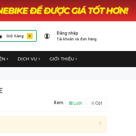
Đăng nhập
Giỏ hàng
0
Tài khoản và đơn hàng
YỆN
DỊCH VỤ
GIỚI THIỆU
E
Xem:
Lưới
Cột
×