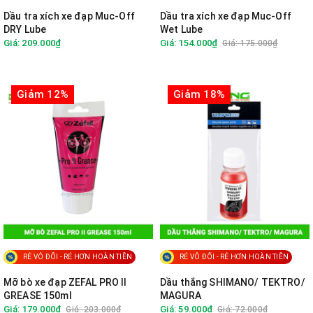
Dầu tra xích xe đạp Muc-Off
Dầu tra xích xe đạp Muc-Off
DRY Lube
Wet Lube
Giá: 209.000₫
Giá: 154.000₫
Giá: 175.000₫
Giảm 12%
Giảm 18%
RẺ VÔ ĐỐI - RẺ HƠN HOÀN TIỀN
RẺ VÔ ĐỐI - RẺ HƠN HOÀN TIỀN
Mỡ bò xe đạp ZEFAL PRO II
Dầu thắng SHIMANO/ TEKTRO/
GREASE 150ml
MAGURA
Giá: 179.000₫
Giá: 59.000₫
Giá: 203.000₫
Giá: 72.000₫