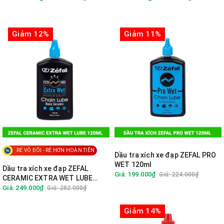
Giảm 12%
Giảm 11%
RẺ VÔ ĐỐI - RẺ HƠN HOÀN TIỀN
Dầu tra xích xe đạp ZEFAL PRO
WET 120ml
Dầu tra xích xe đạp ZEFAL
Giá: 199.000₫
Giá: 224.000₫
CERAMIC EXTRA WET LUBE
120ml
Giá: 249.000₫
Giá: 282.000₫
Giảm 14%