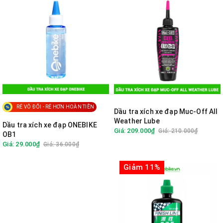
RẺ VÔ ĐỐI - RẺ HƠN HOÀN TIỀN
Dầu tra xích xe đạp Muc-Off All
Weather Lube
Dầu tra xích xe đạp ONEBIKE
Giá: 209.000₫
Giá: 210.000₫
OB1
Giá: 29.000₫
Giá: 36.000₫
Giảm 11%