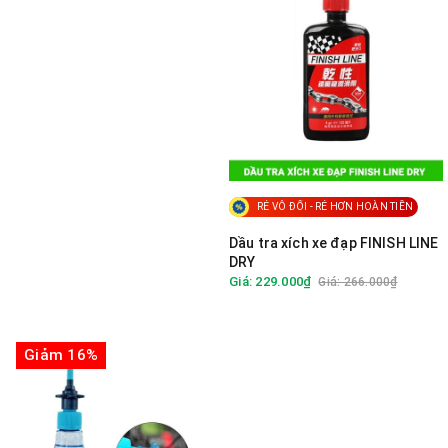
RẺ VÔ ĐỐI - RẺ HƠN HOÀN TIỀN
Dầu tra xích xe đạp FINISH LINE
DRY
Giá: 229.000₫
Giá: 266.000₫
Giảm 16%