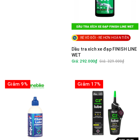
RẺ VÔ ĐỐI - RẺ HƠN HOÀN TIỀN
Dầu tra xích xe đạp FINISH LINE
WET
Giá: 292.000₫
Giá: 329.000₫
Giảm 9%
Giảm 17%